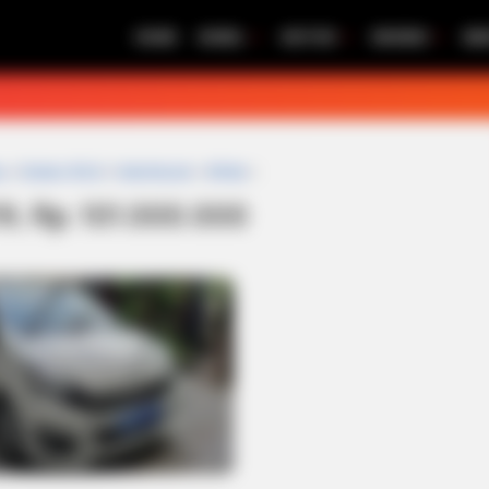
HOME
MOBIL
MOTOR
REVIEW
BE
u
»
Diatas 100Jt
»
Hatchback
»
White
»
19, Rp. 101.000.000