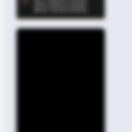
Setara Supercar dengan
Moose Test 85,6 Km/Jam
RION
ole Kidman Finally Admits What We
 Suspected