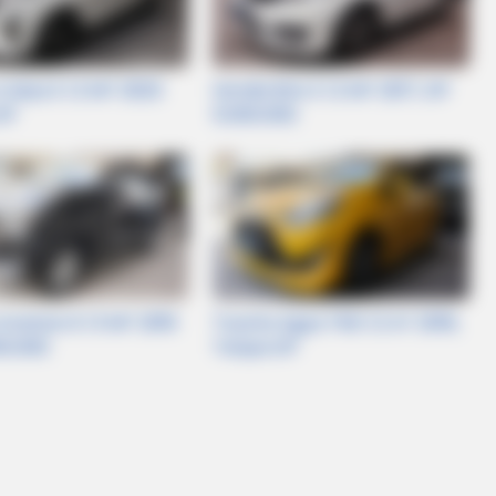
Calya E 1.2 MT 2023
Honda Brio E 1.2 MT 2017, DP
DP
5.000.000
BUZZ DAY
Tom Cruise's Daughter Is
World
Avanza G 1.3 MT 2019
Toyota Agya TRD 1.2 AT 2019,
00.000
Tanpa DP