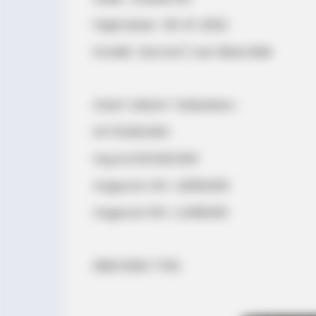
Pajak Bulan : 06-01-2022
Kondisi : Second / Luar Biasa Baik
PAKET KREDIT TERMURAH :
DP 15.000.000
Hrg Krd 101.000.000
Angsuran 4th : 2,856,000
Angsuran 5th : 2,499,000
0818 0550 7700