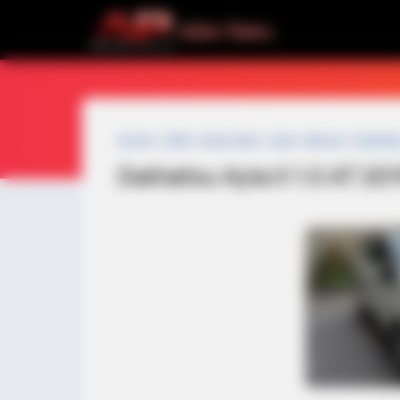
Home
»
2019
»
Automatic
»
Ayla
»
Bensin
»
Daihats
Daihatsu Ayla X 1.0 AT 20