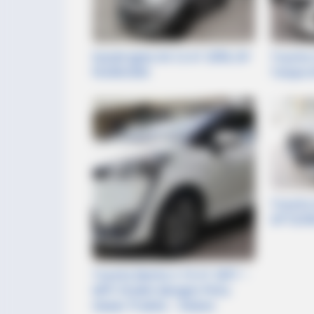
Suzuki Ignis GX 1.2 AT 2019, DP
Toyota 
15.000.000
Tanpa 
Toyota 
DP 12.0
Toyota Sienta V 1.5 AT 2017 –
MPV Stylish dengan Pintu
Geser Praktis – Klaten