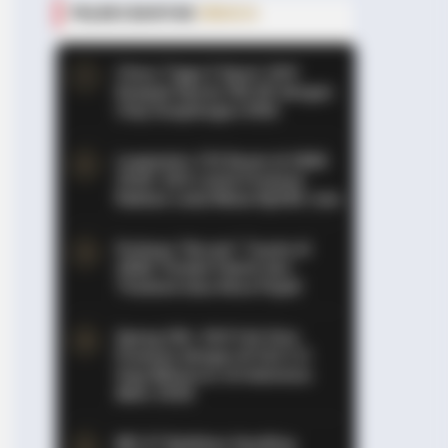
PALING BANYAK
DIBACA
Chery Tiggo 5 Sport: SUV
Kompak Sporty 156 HP dengan
Chip Snapdragon 8155
Leapmotor C10 Resmi di GIIAS
2026: SUV Listrik Premium
Rakitan Lokal Mulai Rp598 Juta
 The Most Beautiful Woman In The
Purbaya "Ancam" Toyota di
GIIAS: Pindah Pabrik dari
Thailand atau Kena Pajak!
Xpeng G9L: SUV Full-Size
Premium dengan AI VLA 2.0
Siap Meluncur di Indonesia
Akhir 2026
MG 07 Buktikan Handling