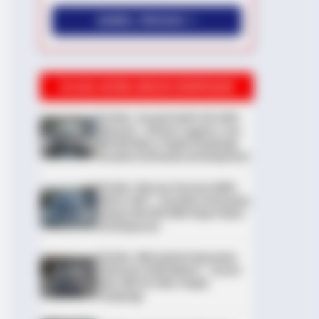
AMBIL PROMO >
DIJUAL MOBIL BEKAS DENPASAR
DIJUAL: Suzuki Swift GX 2013
Manual – Hitam Legam, Low
KM 100 Ribu, Pajak Panjang!
Kondisi Istimewa di Denpasar
DIJUAL: Nissan Serena HWS
Matic 2017 – Kondisi Istimewa,
Hanya 68.000 KM! Siap Pakai
di Denpasar
DIJUAL: Mitsubishi Xpander
Ultimate 2023 Matic – Surat
Bali, KM 44.000, Pajak
Panjang!