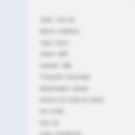
Jenis : City car
Merek : Daihatsu
Type : Ayla X
Tahun : 2019
Cylinder : 998
Transmisi : Automatic
Bahan Bakar : Bensin
Warna : Ext. Putih Int. Hitam
KM : 6.450
Plat : DK
Audio : Double Din