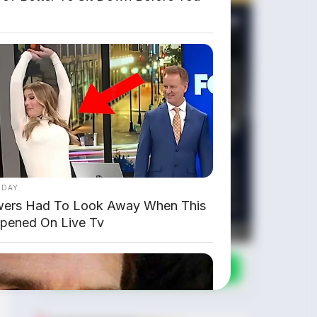
 DAY
wers Had To Look Away When This
pened On Live Tv
Chat Kami Sekarang