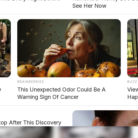
See Her Now
BRAINBERRIES
BUZZ
y
This Unexpected Odor Could Be A
Vie
Warning Sign Of Cancer
Hap
op After This Discovery