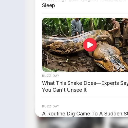
Sleep
Bagikan:
BUZZ DAY
What This Snake Does—Experts Sa
You Can't Unsee It
Postingan Terkait
BUZZ DAY
A Routine Dig Came To A Sudden St