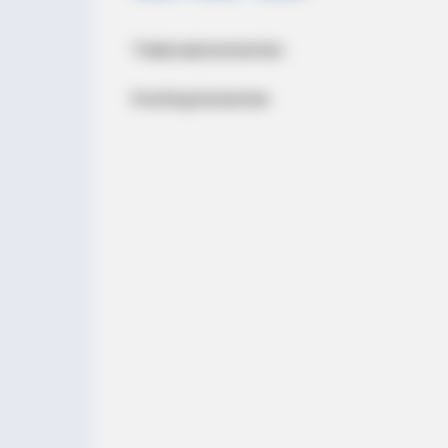
Tidak ada komentar:
RADAR MEDIA
David Muir's New Partner, Whom Yo
Posting Komentar
Easily Recognize