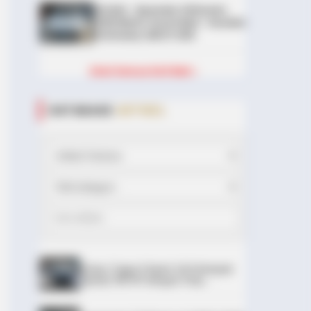
DIJUAL : Xpander Ultimate
2019 Matic Surat Bali – Kondisi
Istimewa, KM 37.000
Lihat Semua Unit Bali »
DATABASE
ARTIKEL
Chery Tiggo 5 Sport: SUV Kompak
Sporty 156 HP dengan Chip
Snapdragon 8155