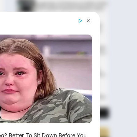
Leapmotor C10 Resmi di GIIAS 2026:
SUV Listrik Premium Rakitan Lokal
Mulai Rp598 Juta
Purbaya "Ancam" Toyota di GIIAS:
Pindah Pabrik dari Thailand atau
Kena Pajak!
Xpeng G9L: SUV Full-Size Premium
dengan AI VLA 2.0 Siap Meluncur di
Indonesia Akhir 2026
MG 07 Buktikan Handling Setara
Supercar dengan Moose Test 85,6
Km/Jam
Deepal L06: Sedan D-Segment
dengan Suspensi Supercar & Range
1.505 Km
LIHAT LAINNYA
? Better To Sit Down Before You