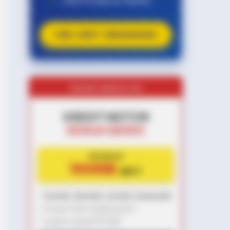
✔
GRATIS BALIK NAMA
CEK UNIT SEKARANG
PROMO MINGGU INI
KREDIT MOTOR
SEMUA MEREK
DP MULAI
100RB
NETT
✅
Honda, Yamaha, Suzuki, Kawasaki
✅ Proses 1 Jam Langsung ACC
✅ Syarat Cukup KTP & KK