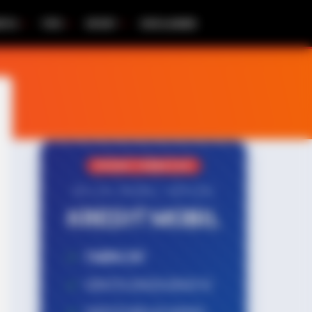
RITA
TIPS
SPORT
DISCLAIMER
PROMO TERBATAS!
MILIKI MOBIL IMPIAN
KREDIT MOBIL
✔
TANPA DP
✔
GRATIS ANGSURAN 1X