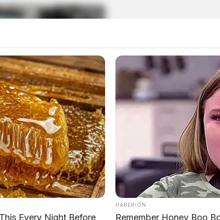
HABERION
This Every Night Before
Remember Honey Boo Boo