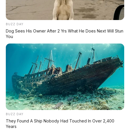
BUZZ DAY
Dog Sees His Owner After 2 Yrs What He Does Next Will Stun
You
BUZZ DAY
They Found A Ship Nobody Had Touched In Over 2,400
Years