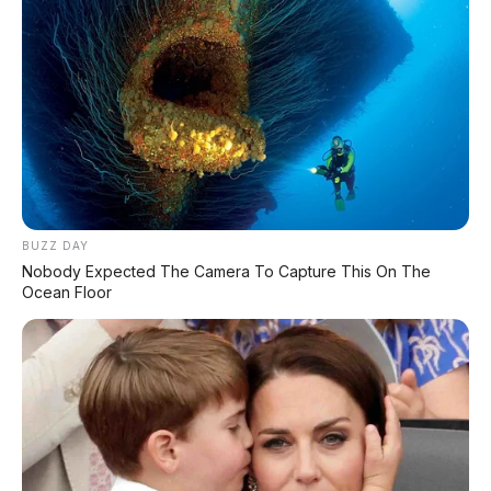
DIJUAL : Xpander Ultimate 2019 Matic Surat
Bali – Kondisi Istimewa, KM 37.000
Lihat Semua Unit Bali »
DATABASE
ARTIKEL
BUZZ DAY
Nobody Expected The Camera To Capture This On The
Ocean Floor
Huawei AITO M9: SUV Premium 903 HP dengan
Teknologi Huawei Full-Stack