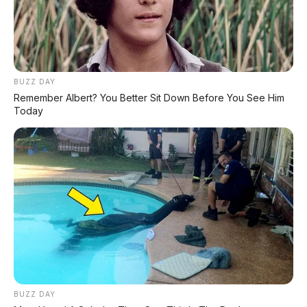
KATEGORI
BUZZ DAY
Review Mobil
Remember Albert? You Better Sit Down Before You See Him
Spesifikasi Motor
Today
Tips & Perawatan
Event Otomotif
Daftar Harga OTR
PERUSAHAAN
Redaksi
Tentang Kami
Kontak Kami
Kebijakan Privasi
Pasang Iklan
BUZZ DAY