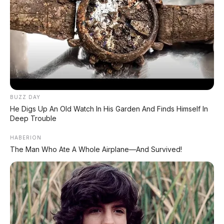
✨ PROMO SPESIAL
Kredit Bunga 1,2%
AJUKAN ➔
Tanpa biaya administrasi
BUZZ DAY
✅ Cukup modal KTP doang!
He Digs Up An Old Watch In His Garden And Finds Himself In
Deep Trouble
ARSIP DATABASE ARTIKEL
HABERION
The Man Who Ate A Whole Airplane—And Survived!
Portal media otomotif terpercaya yang menyajikan berita
terbaru seputar dunia mobil dan motor, review jujur spesifikasi
kendaraan, daftar harga OTR terbaru, inspirasi modifikasi, info
lalu lintas dan transportasi nasional.