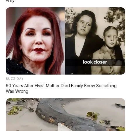
Why!
REKOMENDASI UNTUK ANDA
⚡ Chery Tiggo 5 Sport: SUV Kompak
Sporty 156 HP dengan Chip Snapdragon
8155
⚡ Purbaya "Ancam" Toyota di GIIAS:
Pindah Pabrik dari Thailand atau Kena
BUZZ DAY
Pajak!
60 Years After Elvis' Mother Died Family Knew Something
Was Wrong
⚡ Denza Z9 GT: Shooting Brake Listrik
1.156 PS Siap Meluncur di Indonesia
⚡ Land Rover Freelander 8: SUV
Premium EREV Mewah 6 Kursi Siap