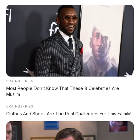
Home
»
investigasi otomotif
»
News
»
Toyota Innova Diesel Bakal Dijual Kiloan!
Gara-gara Barcode Subsidi Diblokir,
Pemilik Panic Selling
🕒
Dipublikasikan:
22 April 2026 | ✍️
Editor:
Tim Redaksi
BRAINBERRIES
📍 JAKARTA, INDONESIA
Most People Don't Know That These 8 Celebrities Are
Muslim
BRAINBERRIES
Clothes And Shoes Are The Real Challenges For This Family!