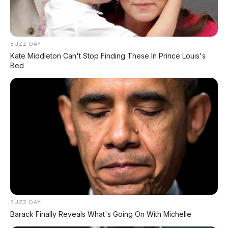
Xpeng GX: SUV Full-Size Premium dengan AI Turing &
Range 1.585 Km
BYD Leopard 8: SUV Off-Road PHEV 748 HP Siap
BUZZ DAY
Tantang Land Cruiser!
Kate Middleton Can't Stop Finding These In Prince Louis's
Bed
MG 4X: SUV Listrik Kompak dengan Baterai Semi-
Solid-State & Range 610 Km
Maextro V800: MPV Ultra-Mewah EREV 531 HP
Penantang Toyota Alphard
Chery Tiggo 5 Sport: SUV Kompak Sporty 156 HP
dengan Chip Snapdragon 8155
LIHAT LAINNYA
BUZZ DAY
Barack Finally Reveals What's Going On With Michelle