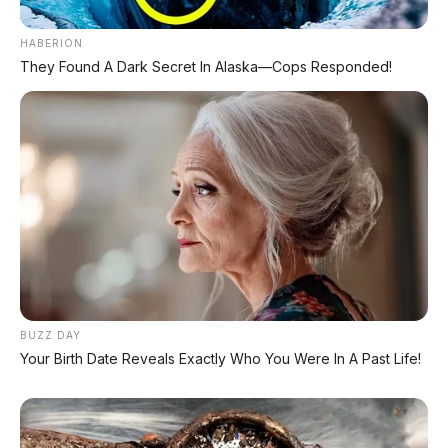
TECHNICAL RESEARCH DIVISION
HABERION
SPEEDO
SCIENCE
They Found A Dark Secret In Alaska—Cops Responded!
Comprehensive database for automotive engineering,
aerospace physics, and high-velocity performance logs.
LAND RECORDS
AERO TECH
MARINE DATA
→
EXPLORE DATABASE
BUZZ DAY
Your Birth Date Reveals Exactly Who You Were In A Past Life!