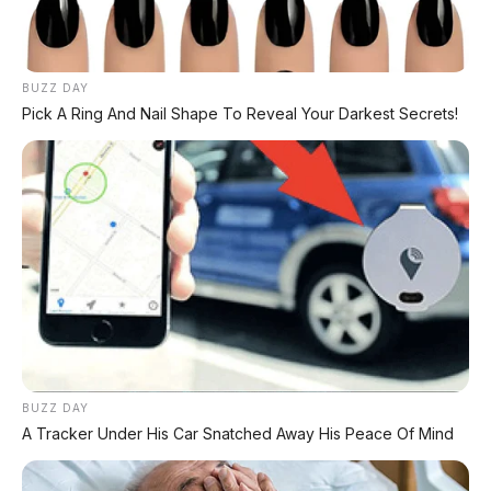
komentar! ⬇️
BUZZ DAY
#InnovaDiesel
#BarcodePertamina
Pick A Ring And Nail Shape To Reveal Your Darkest Secrets!
#SolarSubsidi
#BeritaOtomotif
#CumiDarat
#FaktaOtomotif
#TahukahKamu
#GhibahOtomotif
© 2026 AP Motor - Fenomena pemblokiran barcode subsidi
Pertamina pada mobil diesel mewah seperti Toyota Innova Diesel.
Ironi kendaraan kelas menengah ke atas yang selama ini menikmati
solar subsidi, kini harus beralih ke BBM non subsidi dengan harga
3,5x lipat.
Bagikan:
BUZZ DAY
A Tracker Under His Car Snatched Away His Peace Of Mind