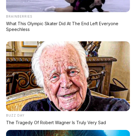
✅ Syarat Cukup KTP & KK
BRAINBERRIES
AMBIL PROMO >
What This Olympic Skater Did At The End Left Everyone
Speechless
DIJUAL MOBIL BEKAS DENPASAR
DIJUAL: Suzuki Swift GX 2013 Manual – Hitam
Legam, Low KM 100 Ribu, Pajak Panjang!
Kondisi Istimewa di Denpasar
DIJUAL: Nissan Serena HWS Matic 2017 –
Kondisi Istimewa, Hanya 68.000 KM! Siap Pakai
di Denpasar
DIJUAL: Mitsubishi Xpander Ultimate 2023
BUZZ DAY
Matic – Surat Bali, KM 44.000, Pajak Panjang!
The Tragedy Of Robert Wagner Is Truly Very Sad