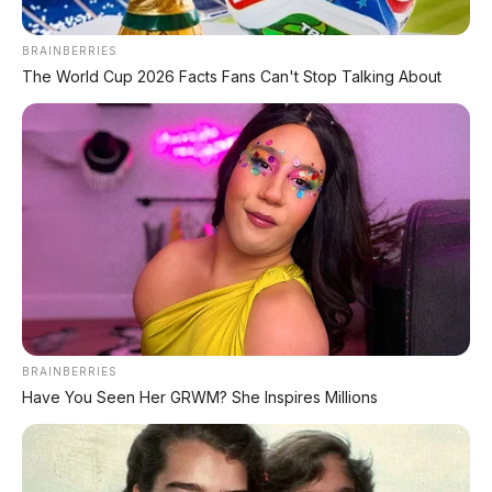
subsidi mendadak diblokir massal
sehingga tidak bisa lagi meminum solar
BRAINBERRIES
murah.
The World Cup 2026 Facts Fans Can't Stop Talking About
Mari kita bedah ironi dari fenomena yang
bikin panik para pemilik mobil
"cumi darat"
ini.
BRAINBERRIES
Have You Seen Her GRWM? She Inspires Millions