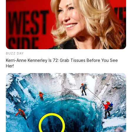
🔥 UNIT LELANG RESMI
CUCI GUDANG DEALER 2026
HARGA MULAI
RP 1,5 JT
BUZZ DAY
Kerri-Anne Kennerley Is 72: Grab Tissues Before You See
Her!
✅ SURAT RESMI (BPKB + STNK)
✅ Kondisi Unit Terawat
✅ Berbagai Merek & Tahun
*STOK TERBATAS - SIAPA CEPAT DIA DAPAT
LIHAT DAFTAR UNIT >