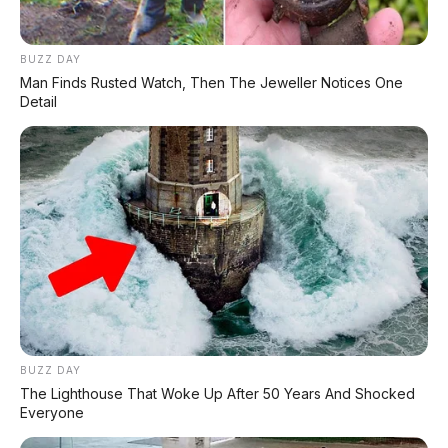
BUZZ DAY
Man Finds Rusted Watch, Then The Jeweller Notices One
Detail
Polemik MOLIS MBG Rp42
Kang Dedi Mulyadi Copot
Juta: Menteri Purbaya
Kepala Samsat Soeta
Kecolongan, Ketua BGN:
Bandung, Buntut Warga
"Sudah Terlanjur", Begini
"Diprank" Aturan KTP!
Kronologinya
Tidak ada komentar:
Posting Komentar
BUZZ DAY
The Lighthouse That Woke Up After 50 Years And Shocked
Everyone