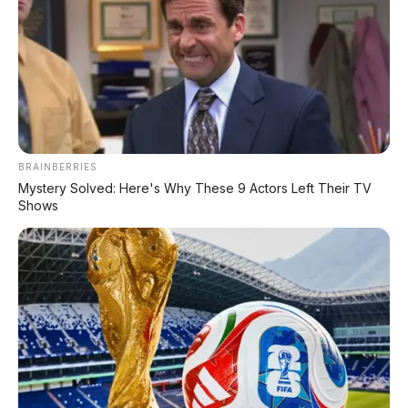
📸 Toyota Innova Diesel – Si "cumi darat" yang kini mulai
gigit jari gara-gara barcode subsidi diblokir.
BRAINBERRIES
Mystery Solved: Here's Why These 9 Actors Left Their TV
Shows
JAKARTA
– Era kejayaan mobil bermesin
diesel yang selama ini diagung-agungkan
tampaknya sedang memasuki masa kritis. Di
tengah isu harga BBM yang merangkak
naik, dunia otomotif kini diramaikan oleh
keluhan para pemilik kendaraan diesel
khususnya sekelas Innova Diesel Matic
.
Mereka kebingungan karena
barcode