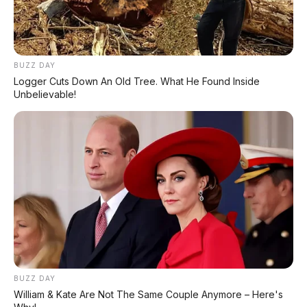
BUZZ DAY
Logger Cuts Down An Old Tree. What He Found Inside
Unbelievable!
PROMO TERBATAS!
Voucher Belanja Rp 100.000
AMBIL >
BUZZ DAY
*Klik untuk klaim di marketplace pilihanmu
William & Kate Are Not The Same Couple Anymore – Here's