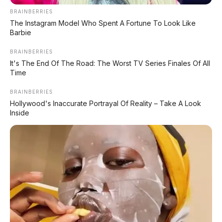
turun
. Para calon pembeli tentu akan berpikir dua
BRAINBERRIES
kali untuk meminang mobil ini jika pada akhirnya
The Instagram Model Who Spent A Fortune To Look Like
Barbie
biaya operasional harian mereka membengkak
drastis akibat harus selalu mengisi bahan bakar
BRAINBERRIES
kelas premium tanpa bantuan subsidi.
It's The End Of The Road: The Worst TV Series Finales Of All
Time
BRAINBERRIES
📊 Perbandingan Biaya
Hollywood's Inaccurate Portrayal Of Reality – Take A Look
Operasional Innova Diesel
Inside
Aspek
Dulu (Solar Subsidi)
Sekarang (Pert
Harga per Liter
~Rp6.800
~Rp15.500
Isi Tangki Penuh (55L)
Rp374.000
Rp852.500
Biaya per Bulan (4x isi)
Rp1,49 Juta
Rp3,41 Juta
Selisih per Bulan
Rp1,92 Juta LEBIH MAHAL!