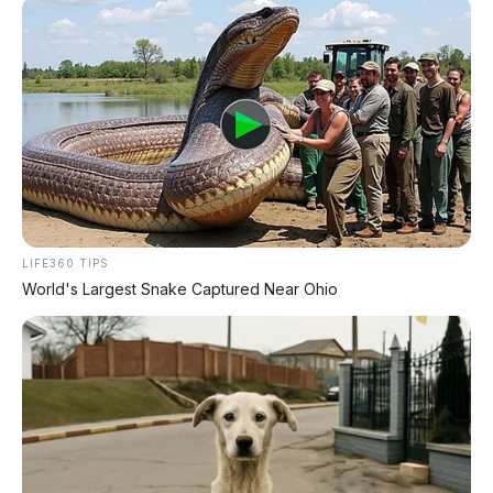
Maextro V800: MPV Ultra-Mewah EREV 531 HP
Penantang Toyota Alphard
LIFE360 TIPS
World's Largest Snake Captured Near Ohio