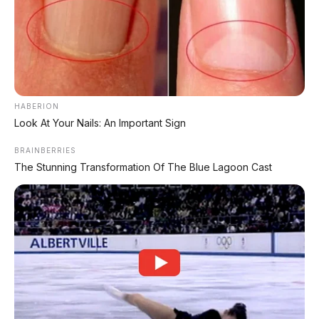
✔
GRATIS BALIK NAMA
CEK UNIT SEKARANG
HABERION
Look At Your Nails: An Important Sign
PROMO MINGGU INI
BRAINBERRIES
The Stunning Transformation Of The Blue Lagoon Cast
KREDIT MOTOR
SEMUA MEREK
DP MULAI
100RB
NETT
✅
Honda, Yamaha, Suzuki, Kawasaki
✅ Proses 1 Jam Langsung ACC