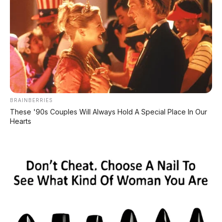
pemiliknya rela bayar
Rp1,9 juta lebih
mahal per bulan
untuk BBM, mungkin
masih. Tapi kalau tidak,
siap-siap lihat
Innova Diesel mulai banyak dijual di
marketplace
.
BRAINBERRIES
These '90s Couples Will Always Hold A Special Place In Our
💬
Hearts
Diskusi: Menurut Kamu?
Apakah pesona Innova Diesel Matic akan
tetap bertahan sebagai mobil paling hemat
dengan gaya elit? Atau justru ini awal
kejatuhannya?
Tulis pendapat Anda di kolom