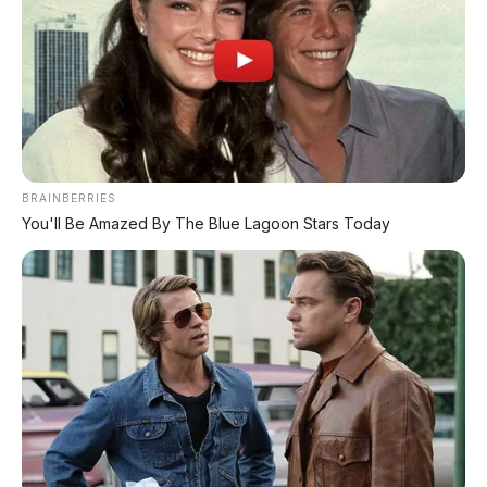
BRAINBERRIES
You'll Be Amazed By The Blue Lagoon Stars Today
1. Razia Digital Ala Pertamina
Pihak Pertamina kini semakin ketat dalam
menyalurkan BBM bersubsidi. Lewat
sistem
digitalisasi barcode
, sistem akan secara otomatis
memblokir kendaraan yang terindikasi
tidak
layak menerima subsidi, menunggak pajak,
atau memiliki data yang tidak sinkron
.