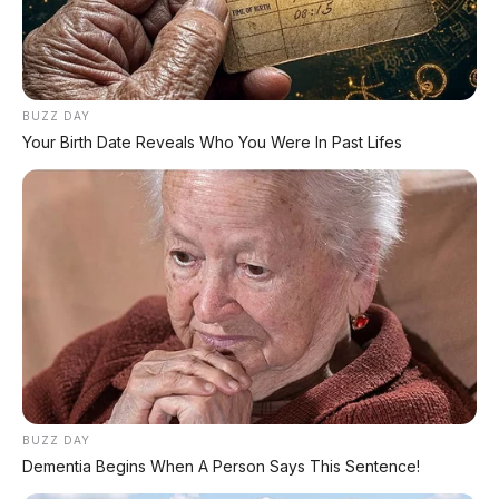
Chat Kami Sekarang
BUZZ DAY
Your Birth Date Reveals Who You Were In Past Lifes
PALING BANYAK
DIBACA
Huawei AITO M9: SUV Premium 903 HP dengan
Teknologi Huawei Full-Stack
Xpeng GX: SUV Full-Size Premium dengan AI
Turing & Range 1.585 Km
BYD Leopard 8: SUV Off-Road PHEV 748 HP
Siap Tantang Land Cruiser!
BUZZ DAY
Dementia Begins When A Person Says This Sentence!
MG 4X: SUV Listrik Kompak dengan Baterai
Semi-Solid-State & Range 610 Km