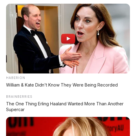
FACEBOOK KAMI
Anugerah Perdana Motor Bali
Ikuti kami untuk update stok unit dan berita otomotif harian.
Ikuti Halaman
KATEGORI
OTOMOTIF
HABERION
Review Mobil
William & Kate Didn't Know They Were Being Recorded
Spesifikasi Motor
BRAINBERRIES
The One Thing Erling Haaland Wanted More Than Another
Tips & Perawatan
Supercar
Event Otomotif
Daftar Harga OTR