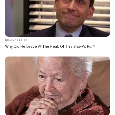
Kekurangan
Belum pasti masuk Indonesia
– masih pre-
order di China
Harga di Indonesia pasti lebih mahal
–
karena pajak dan bea masuk
BRAINBERRIES
Jaringan servis Chery belum seluas Wuling
Why Did He Leave At The Peak Of This Show's Run?
– terutama di luar pulau Jawa
Merek Chery di Indonesia masih
membangun kepercayaan
– berbeda
dengan di China yang sudah kuat
Desain divisif
– desain bulat futuristik
mungkin tidak cocok untuk semua selera
🌏 Kapan Chery QQ3 Mendarat di