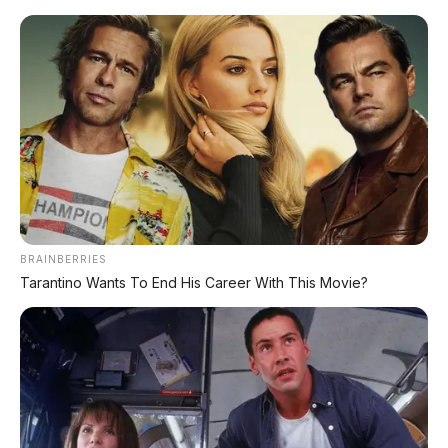
Home
»
Chery
»
mobil listrik
»
Review Mobil
»
Aksi Balas Wuling! Chery Luncurkan All-
New QQ3: Jarak Tempuh 401 Km, Siap
Bikin Binguo EV Ketar-Ketir?
BRAINBERRIES
Tarantino Wants To End His Career With This Movie?