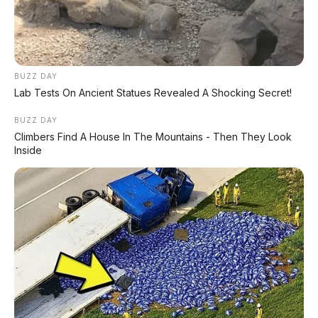
BUZZ DAY
Lab Tests On Ancient Statues Revealed A Shocking Secret!
BUZZ DAY
Climbers Find A House In The Mountains - Then They Look
Inside
PROMO TERBATAS!
Voucher Belanja Rp 100.000
AMBIL >
*Klik untuk klaim di marketplace pilihanmu