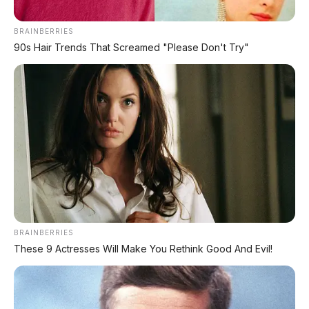
1.156 PS Siap Meluncur di Indonesia
BRAINBERRIES
90s Hair Trends That Screamed "Please Don't Try"
⚡ Harga BBM 1 Agustus 2026: Bensin
Turun Rp1.000, Solar Naik Rp570
PROMO TERBATAS!
MILIKI MOBIL IMPIAN
KREDIT MOBIL
BRAINBERRIES
These 9 Actresses Will Make You Rethink Good And Evil!
✔
TANPA DP
✔
GRATIS ANGSURAN 1X
✔
GRATIS BALIK NAMA