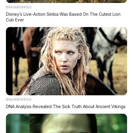
AMBIL PROMO >
BRAINBERRIES
Disney’s Live-Action Simba Was Based On The Cutest Lion
Cub Ever
DIJUAL MOBIL BEKAS DENPASAR
DIJUAL: Suzuki Swift GX 2013 Manual – Hitam
Legam, Low KM 100 Ribu, Pajak Panjang!
Kondisi Istimewa di Denpasar
DIJUAL: Nissan Serena HWS Matic 2017 –
Kondisi Istimewa, Hanya 68.000 KM! Siap Pakai
di Denpasar
BRAINBERRIES
DIJUAL: Mitsubishi Xpander Ultimate 2023
DNA Analysis Revealed The Sick Truth About Ancient Vikings
Matic – Surat Bali, KM 44.000, Pajak Panjang!
DIJUAL : Xpander Ultimate 2019 Matic Surat