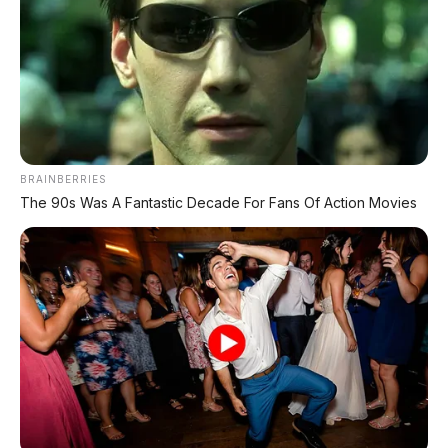
Bali – Kondisi Istimewa, KM 37.000
Lihat Semua Unit Bali »
DATABASE
ARTIKEL
BRAINBERRIES
The 90s Was A Fantastic Decade For Fans Of Action Movies
Chery Tiggo 5 Sport: SUV Kompak Sporty 156 HP
dengan Chip Snapdragon 8155
Leapmotor C10 Resmi di GIIAS 2026: SUV Listrik
Premium Rakitan Lokal Mulai Rp598 Juta