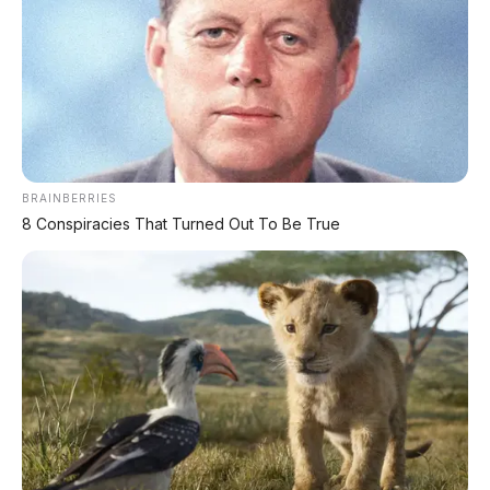
CEK UNIT SEKARANG
PROMO MINGGU INI
BRAINBERRIES
8 Conspiracies That Turned Out To Be True
KREDIT MOTOR
SEMUA MEREK
DP MULAI
100RB
NETT
✅
Honda, Yamaha, Suzuki, Kawasaki
✅ Proses 1 Jam Langsung ACC
✅ Syarat Cukup KTP & KK