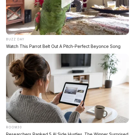
🏍️ Info Motor Kawasaki
#CheryQQ3
#CheryQQ3EV
#MobilListrik
#CheryIndonesia
#WulingBinguo
BUZZ DAY
Watch This Parrot Belt Out A Pitch-Perfect Beyonce Song
© 2026 AP Motor – Chery QQ3 EV ludes 27.319 unit dalam 3 jam
pre-order. Jarak 401 km, layar 15,6 inci Snapdragon 8155,
bagasi 1.450 liter. Sumber: Chery, media China.
Bagikan:
Postingan Terkait
ROOM30
Researchers Ranked 5 AI Side Hustles. The Winner Surprised