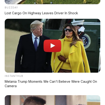
BUZZDAY
Lost Cargo On Highway Leaves Driver In Shock
REKOMENDASI UNTUK ANDA
⚡ Leapmotor A05: Hatchback Listrik
Kompak dengan Opsi LiDAR & Range 510
Km
⚡ MG 07 Buktikan Handling Setara
Supercar dengan Moose Test 85,6
Km/Jam
INSTANTHUB
⚡ Xpeng G9L: SUV Full-Size Premium
Melania Trump Moments We Can't Believe Were Caught On
Camera
dengan AI VLA 2.0 Siap Meluncur di
Indonesia Akhir 2026