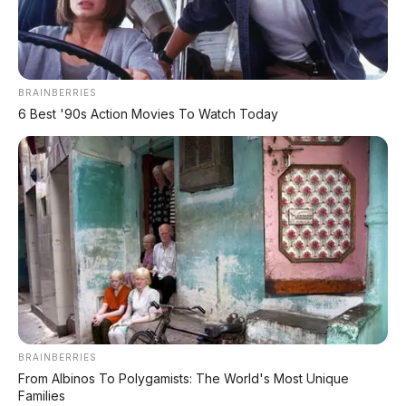
📸 All-New Chery QQ3 2026 – mobil listrik kompak
yang langsung ludes 27.319 unit dalam 3 jam
BRAINBERRIES
6 Best '90s Action Movies To Watch Today
🎮 Interior Chery QQ3 – layar 15,6 inci dengan chip
Snapdragon 8155
BRAINBERRIES
From Albinos To Polygamists: The World's Most Unique
Families