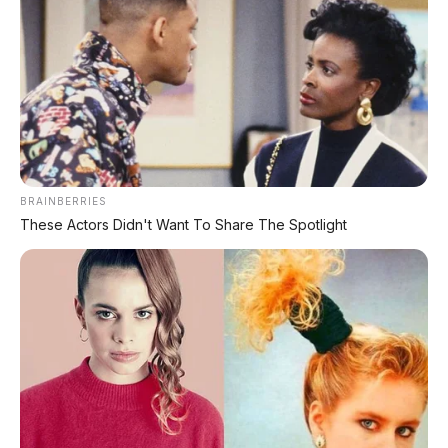
⚡ Bus Gunung Harta Terbakar di Tol
Nganjuk, 33 Orang Selamat
⚡ Geely Galaxy Battleship 700: SUV Off-
Road PHEV dengan AI All-Terrain
⚡ BYD Seal Terbakar di Tol Cikampek,
Kronologi & Respons BYD
BRAINBERRIES
These Actors Didn't Want To Share The Spotlight
⚡ BAIC T1 Resmi Dipamerkan di GIIAS
2026: Hatchback EV Premium dengan
V2L 3.500 Watt dan Range 425 Km
⚡ Hongqi G919: SUV Mewah Tangguh
EREV 831 HP Siap Menantang G-Class
⚡ Denza Z9 GT: Shooting Brake Listrik