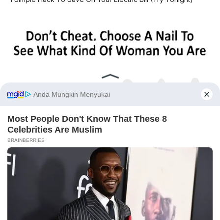
SPEEDO
SCIENCE
Comprehensive database for automotive engineering,
aerospace physics, and high-velocity performance logs.
LAND RECORDS
AERO TECH
MARINE DATA
→
EXPLORE DATABASE
Before You Go
BUZZ DAY
Pick A Ring And Nail Shape To Reveal Your Darkest Secrets!
✕