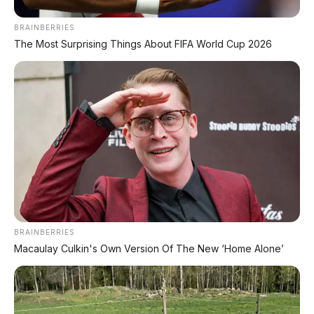
Chat Kami Sekarang
BRAINBERRIES
The Most Surprising Things About FIFA World Cup 2026
PALING BANYAK
DIBACA
Chery Tiggo 5 Sport: SUV Kompak Sporty 156
HP dengan Chip Snapdragon 8155
Leapmotor C10 Resmi di GIIAS 2026: SUV Listrik
Premium Rakitan Lokal Mulai Rp598 Juta
Purbaya "Ancam" Toyota di GIIAS: Pindah Pabrik
BRAINBERRIES
dari Thailand atau Kena Pajak!
Macaulay Culkin's Own Version Of The New ‘Home Alone’
Xpeng G9L: SUV Full-Size Premium dengan AI
VLA 2.0 Siap Meluncur di Indonesia Akhir 2026