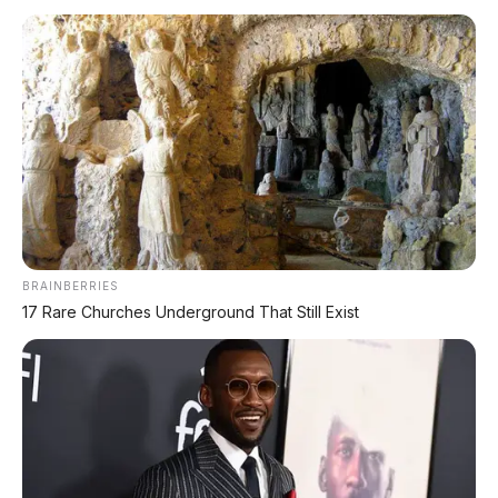
BRAINBERRIES
17 Rare Churches Underground That Still Exist
🛄 Bagasi Chery QQ3 – bisa diperluas hingga 1.450 liter
🕒
Dipublikasikan:
8 Februari 2026 | ✍️
Editor:
Tim
Redaksi
📍 BEIJING, CHINA