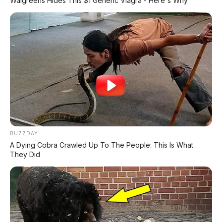
Walgreens Hides This $1 Generic Viagra - Here's Why
Anugerah Perdana Motor Bali
Ikuti kami untuk update stok unit dan berita otomotif harian.
Ikuti Halaman
KATEGORI
OTOMOTIF
Review Mobil
BUZZDAY
Spesifikasi Motor
A Dying Cobra Crawled Up To The People: This Is What
They Did
Tips & Perawatan
Event Otomotif
Daftar Harga OTR