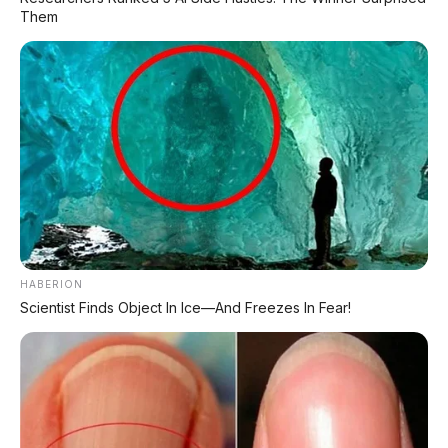
Them
Hyundai Ioniq 3 Resmi
Dipamerkan di GIIAS 2026:
Volkswagen ID. Aura T6
Hatchback Listrik Kompak
Resmi Debut di Beijing: SUV
dengan Range 496 Km
Listrik 800V dengan LiDAR
dan Kabin 1,8 Meter Bisa
Jadi Tempat Tidur
HABERION
Scientist Finds Object In Ice—And Freezes In Fear!
Jetour TX Concept 2026:
Leapmotor C10 Resmi di
SUV Listrik Off-Road
GIIAS 2026: SUV Listrik
dengan Range 1.416 Km
Premium Rakitan Lokal
Mulai Rp598 Juta