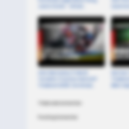
Juara Dunia - Sirkuit
Quarta
Sachsenring
Parah &
Sepang
HABERION
He Applies Makeup In A Way You'v
Aksi Memukau 5 Menit
Momen 
Terakhir Practice MotoGP
Thailan
Thailand 2026: Dominasi
Bikin S
Aprilia, Marquez Jadi "Guru"
Copot!
Buat Rookie!
Tidak ada komentar:
Posting Komentar