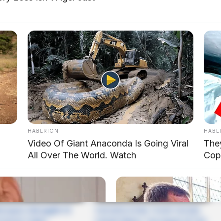
o: What We Learned on Friday | 2026 Thai GP
HABERION
HABE
Video Of Giant Anaconda Is Going Viral
The
All Over The World. Watch
Cop
rquez Menggila di
Yamaha Krisis Total! Honda
rtama! Fabio
Cetak Rekor Tercepat di Tes