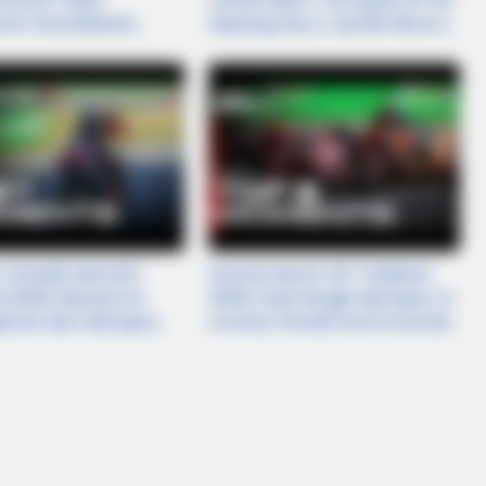
raro Kecelakaan
Sepang Day 2, Aprilia Muncul
 Mundur dari Tes
dengan Aero "Landak
 2026
HABERION
e Never Seen
The Golden Farewell: Ins
Terbaik MotoGP
Drama Sprint GP Thailand
Funeral
d 2026: Bezzecchi
2026: Duel Sengit Marquez vs
ejarah, Ban Marquez
Acosta, Penalti Kontroversial
di Lap Terakhir!