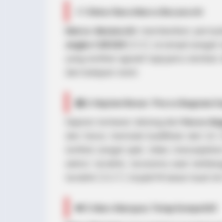
⚡ 1. Rekor Baru Marco Bezzecchi
Marco Bezzecchi
memberikan pernya
angka 1:28.526
[01:21]
. Ia tampil sanga
yang terlihat agresif tapi justru lambat. 
dan balapan nanti.
😱 2. Kejutan Besar: Pecco Bagnaia G
Kejutan terbesar datang dari
Pecco Ba
dan harus memulai kualifikasi dari Q1
terlihat sangat apik. Video menunjukk
sektor terakhir, terutama saat kehilan
terakhir
[02:27]
. Ini jadi PR besar buat ti
👑 3. Marc Marquez Tetap Kompetitif