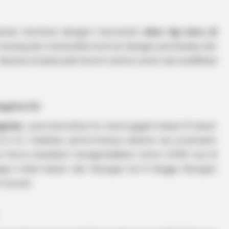
taan dominan dengan mencetak
rekor lap baru di
t tenang dan terkendali, kontras dengan pembalap lain
Bezzecchi jelas jadi favorit utama untuk sesi kualifikasi
agal ke Q2
gnaia
. Juara bertahan itu resmi gagal masuk 10 besar
[02:49]
. Padahal, performanya selama tes pramusim
an Pecco kesulitan mengendalikan motor GP26-nya di
gan traksi keluar dari tikungan ke-9 hingga tikungan
m Ducati.