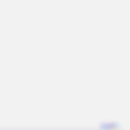
BUZZ DAY
BUZZ
ost
Look Closer When You See Barron's
Wha
Girlfriend
You 