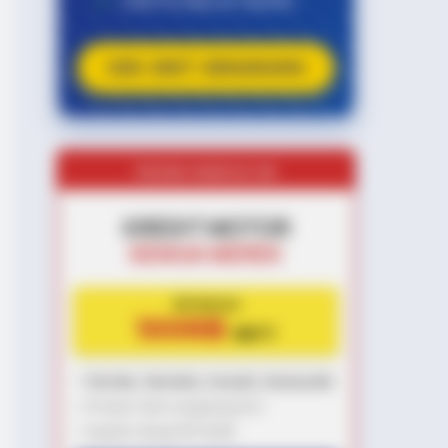
✔
GRATIS BALIK NAMA
CEK UNIT SEKARANG
PROMO MINGGU INI
KREDIT MOTOR
SEMUA MEREK
DP MULAI
100RB
NETT
✅
Honda, Yamaha, Suzuki, Kawasaki
✅ Proses 1 Jam Langsung ACC
✅ Syarat Cukup KTP & KK