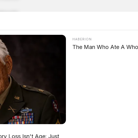
 Sesi Q1
kendara saat hujan
, cuaca ekstrem bisa mengubah
, tantangan buat Bagnaia, Viñales, dan Bastianini bakal
HABERION
rataan kekuatan, dan kesalahan sekecil apa pun bisa
The Man Who Ate A Whol
ah mereka bisa bangkit atau malah semakin terpuruk.
ngan MotoGP, jangan lewatkan juga
analisis strategis
mnya.
🇹🇭 Pratinjau GP Thailand 2026
📊 Hasil Tes MotoGP Thailand 2026
🌊 Panduan Berkendara Saat Hujan
y Loss Isn't Age: Just