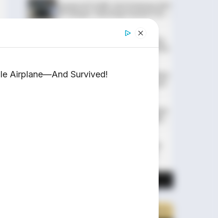
Huawei AITO M9: SUV Premium 903
HP dengan Teknologi Huawei Full-
Stack
Xpeng GX: SUV Full-Size Premium
dengan AI Turing & Range 1.585 Km
e Airplane—And Survived!
BYD Leopard 8: SUV Off-Road PHEV
748 HP Siap Tantang Land Cruiser!
MG 4X: SUV Listrik Kompak dengan
Baterai Semi-Solid-State & Range
610 Km
Maextro V800: MPV Ultra-Mewah
EREV 531 HP Penantang Toyota
Alphard
LIHAT LAINNYA