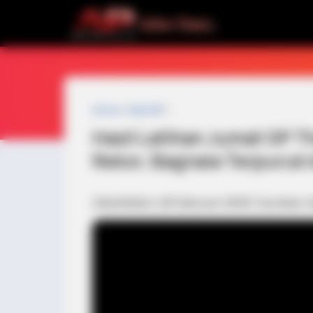
Home
»
MotoGP
»
Hasil Latihan Jumat GP T
Rekor, Bagnaia Terpuruk 
Diterbitkan: 28 Februari 2026 | Sumber: 