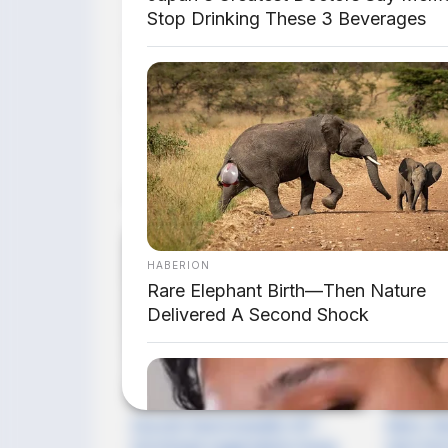
Stop Drinking These 3 Beverages
Sumber: MotoGP Official YouTube | Vide
Bagikan:
Postingan Terkait
HABERION
Rare Elephant Birth—Then Nature
Delivered A Second Shock
Ducati Desmosedici GP -
Marc Ma
Dominasi Legendaris Sang
Hari Pe