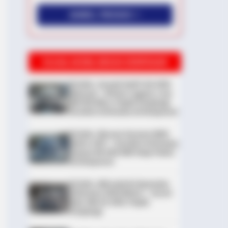
AMBIL PROMO >
DIJUAL MOBIL BEKAS DENPASAR
DIJUAL: Suzuki Swift GX 2013
Manual – Hitam Legam, Low
KM 100 Ribu, Pajak Panjang!
Kondisi Istimewa di Denpasar
DIJUAL: Nissan Serena HWS
Matic 2017 – Kondisi Istimewa,
Hanya 68.000 KM! Siap Pakai
di Denpasar
DIJUAL: Mitsubishi Xpander
Ultimate 2023 Matic – Surat
Bali, KM 44.000, Pajak
Panjang!