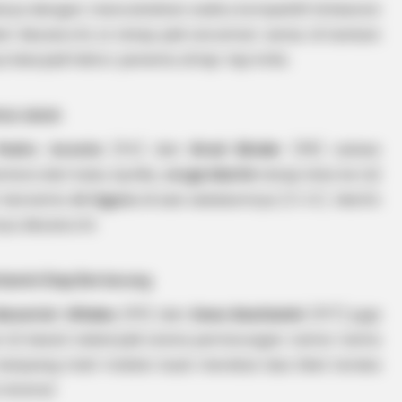
nya dengan mencatatkan waktu kompetitif di kisaran
dari Bezzecchi, ia tetap jadi ancaman serius di barisan
sa jadi faktor penentu di lap-lap kritis.
ntui Jatuh
Pedro Acosta
(P4) dan
Brad Binder
(P8) sukses
ntara dari kubu Aprilia,
Jorge Martin
tetap lolos ke Q2
h bersama
Ai Ogura
di sesi sebelumnya
[01:49]
. Martin
ya, Bezzecchi.
tianini Siap Bertarung
averick Viñales
(P11) dan
Enea Bastianini
(P17) juga
i Q1 besok bakal jadi arena pertarungan nama-nama
 berjuang mati-matian buat merebut dua tiket tersisa
h drama!