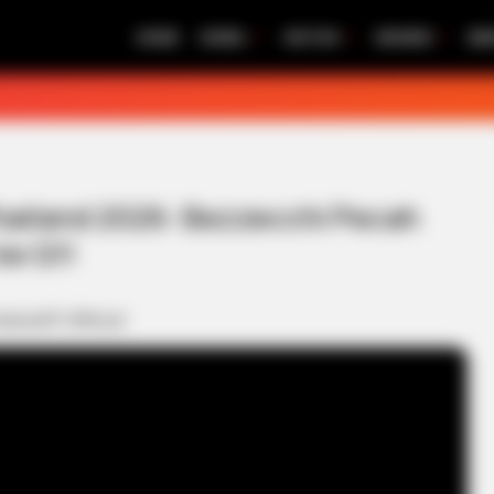
HOME
MOBIL
MOTOR
REVIEW
BE
hailand 2026: Bezzecchi Pecah
ke Q1!
MotoGP Official