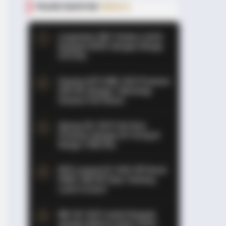
PALING BANYAK
DIBACA
Leapmotor B01: Sedan Listrik
Kompak 800V dengan Range
670 Km
Huawei AITO M9: SUV Premium
903 HP dengan Teknologi
Huawei Full-Stack
ide A Gypsy Baron's Extravagant
Xpeng GX: SUV Full-Size
Premium dengan AI Turing &
Range 1.585 Km
BYD Leopard 8: SUV Off-Road
PHEV 748 HP Siap Tantang
Land Cruiser!
MG 4X: SUV Listrik Kompak
dengan Baterai Semi-Solid-