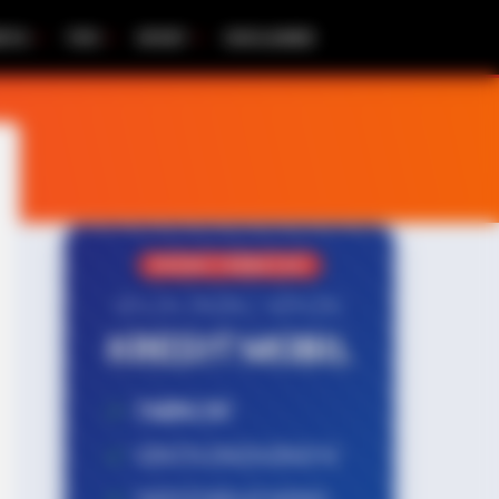
RITA
TIPS
SPORT
DISCLAIMER
PROMO TERBATAS!
MILIKI MOBIL IMPIAN
KREDIT MOBIL
✔
TANPA DP
✔
GRATIS ANGSURAN 1X