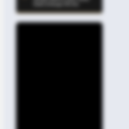
State & Range 610 Km
 DAY
t This Snake Does—Experts Say
Can't Unsee It