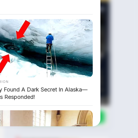
RION
y Found A Dark Secret In Alaska—
s Responded!
Chat Kami Sekarang