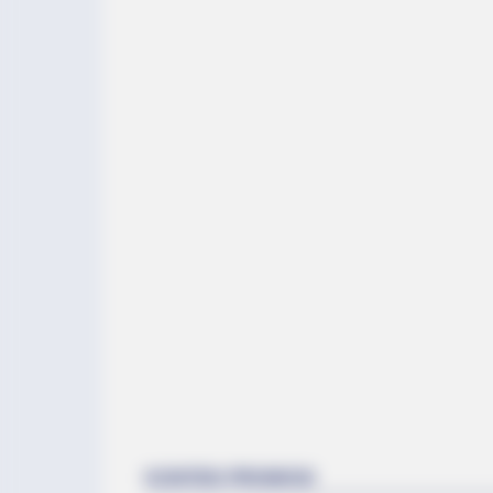
HABERION
The SCARY Story Of Lake Lanier: M
HAUNTED Lake