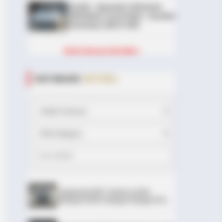
DIJUAL : Xpander Ultimate
2019 Matic Surat Bali – Kondisi
Istimewa, KM 37.000
Lihat Semua Unit Bali »
DATABASE
ARTIKEL
Leapmotor B01: Sedan Listrik
Kompak 800V dengan Range 670
Km