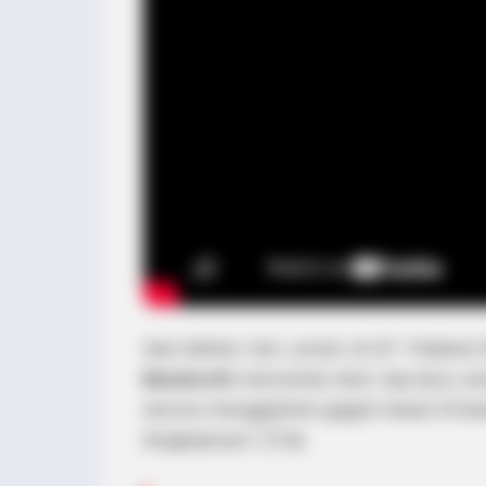
Sesi latihan hari Jumat di GP Thaila
Bezzecchi
mencetak rekor lap baru, s
secara mengejutkan gagal masuk 10 besar
lengkapnya! 🇹🇭🔥