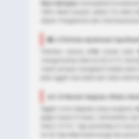
Marc Marquez
menunjukkan konsistensi
1:28.9. Meski terpaut sekitar 0,4 detik 
depan. Pengalaman dan mental juaranya bi
🔴 4. KTM Solid, Aprilia Kuat Tapi Diha
Pabrikan Austria,
KTM
, tampil solid.
mengamankan tiket ke Q2
[03:31]
. Seme
meski sempat mengalami insiden jatu
jelas nggak mau kalah dari rekan setimn
🔥 5. Q1 Mewah: Bagnaia, Viñales, Bas
Nggak cuma Bagnaia yang sengsara.
M
gagal masuk 10 besar, memastikan ses
besar
[03:06]
. Tiga pembalap ini harus
ke Q2. Diprediksi bakal sengit dan penu