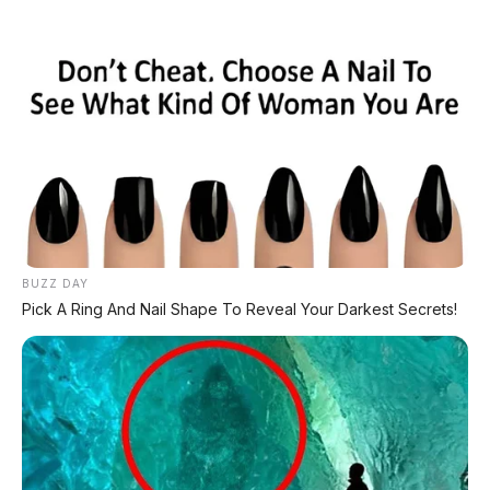
Home
»
Daihatsu
»
mobil hybrid
»
Review Mobil
»
rocky
»
SUV
»
Mengupas Tuntas Daihatsu Rocky
Hybrid 2026: Revolusi SUV Irit di Bali,
Masihkah Perlu Melirik Varian Turbo?
BUZZ DAY
Pick A Ring And Nail Shape To Reveal Your Darkest Secrets!