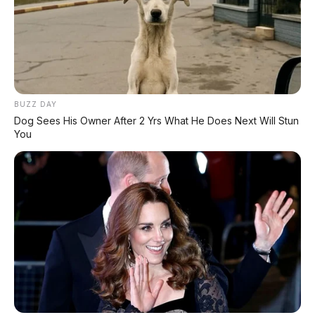
Pindah Pabrik dari Thailand atau Kena
Pajak!
⚡ Bus Gunung Harta Terbakar di Tol
Nganjuk, 33 Orang Selamat
BUZZ DAY
Dog Sees His Owner After 2 Yrs What He Does Next Will Stun
⚡ Leapmotor C10 Resmi di GIIAS 2026:
You
SUV Listrik Premium Rakitan Lokal Mulai
Rp598 Juta
⚡ Denza Z9 GT: Shooting Brake Listrik
1.156 PS Siap Meluncur di Indonesia
⚡ Deepal L06: Sedan D-Segment dengan
Suspensi Supercar & Range 1.505 Km