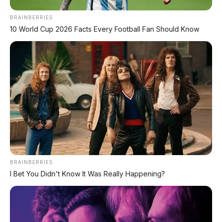
BRAINBERRIES
Review Mobil
10 World Cup 2026 Facts Every Football Fan Should Know
Spesifikasi Motor
Tips & Perawatan
Event Otomotif
Daftar Harga OTR
🔥 UNIT LELANG RESMI
BRAINBERRIES
CUCI GUDANG DEALER 2026
I Bet You Didn't Know It Was Really Happening?
HARGA MULAI
RP 1,5 JT