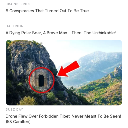
→
BRAINBERRIES
EXPLORE DATABASE
8 Conspiracies That Turned Out To Be True
HABERION
A Dying Polar Bear, A Brave Man… Then, The Unthinkable!
✨ PROMO SPESIAL
Kredit Bunga 1,2%
AJUKAN ➔
BUZZ DAY
Tanpa biaya administrasi
Drone Flew Over Forbidden Tibet: Never Meant To Be Seen!
✅ Cukup modal KTP doang!
(58 Caratteri)