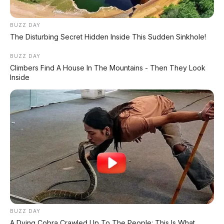
BUZZ DAY
The Disturbing Secret Hidden Inside This Sudden Sinkhole!
BUZZ DAY
Climbers Find A House In The Mountains - Then They Look
Inside
BUZZ DAY
A Dying Cobra Crawled Up To The People: This Is What