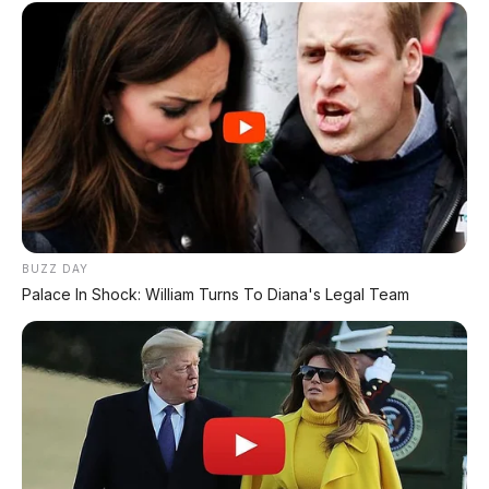
ARSIP DATABASE ARTIKEL
Portal media otomotif terpercaya yang menyajikan berita
terbaru seputar dunia mobil dan motor, review jujur spesifikasi
kendaraan, daftar harga OTR terbaru, inspirasi modifikasi, info
lalu lintas dan transportasi nasional.
BUZZ DAY
Palace In Shock: William Turns To Diana's Legal Team
KATEGORI
Review Mobil
Spesifikasi Motor
Tips & Perawatan
Event Otomotif
Daftar Harga OTR