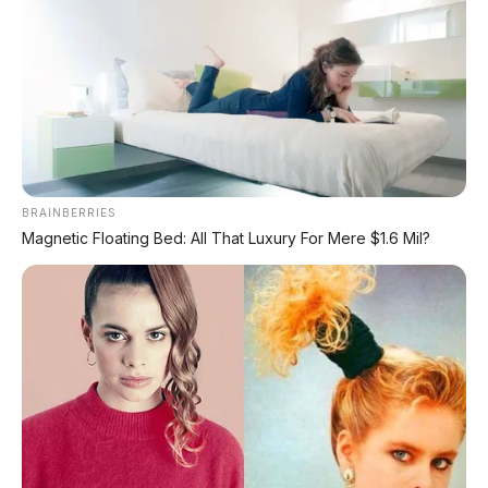
Moose Test 85,6 Km/Jam
Deepal L06: Sedan D-Segment dengan Suspensi
Supercar & Range 1.505 Km
LIHAT LAINNYA
BRAINBERRIES
Magnetic Floating Bed: All That Luxury For Mere $1.6 Mil?