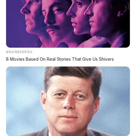
✅ SURAT RESMI (BPKB + STNK)
✅ Kondisi Unit Terawat
✅ Berbagai Merek & Tahun
*STOK TERBATAS - SIAPA CEPAT DIA DAPAT
LIHAT DAFTAR UNIT >
BRAINBERRIES
8 Movies Based On Real Stories That Give Us Shivers
TECHNICAL RESEARCH DIVISION
SPEEDO
SCIENCE
Comprehensive database for automotive engineering,
aerospace physics, and high-velocity performance logs.
LAND RECORDS
AERO TECH
MARINE DATA