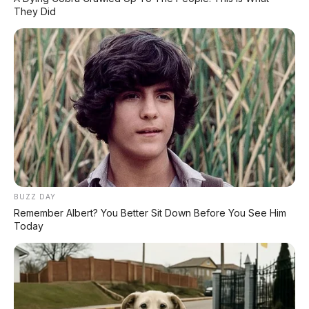
They Did
PROMO TERBATAS!
Voucher Belanja Rp 100.000
AMBIL >
*Klik untuk klaim di marketplace pilihanmu
REKOMENDASI UNTUK ANDA
BUZZ DAY
Remember Albert? You Better Sit Down Before You See Him
Today
⚡ GAC Trumpchi Yue 7: SUV Off-Road
PHEV Boxy Alias Defender Siap
Meluncur
⚡ Purbaya "Ancam" Toyota di GIIAS: