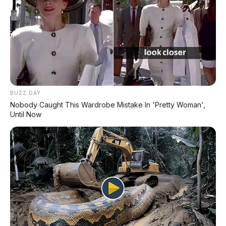
PROMO TERBATAS!
MILIKI MOBIL IMPIAN
KREDIT MOBIL
✔
TANPA DP
BUZZ DAY
✔
GRATIS ANGSURAN 1X
Nobody Caught This Wardrobe Mistake In 'Pretty Woman',
Until Now
✔
GRATIS BALIK NAMA
CEK UNIT SEKARANG
PROMO MINGGU INI