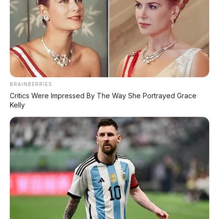
BRAINBERRIES
Critics Were Impressed By The Way She Portrayed Grace
Kelly
FACEBOOK KAMI
Anugerah Perdana Motor Bali
Ikuti kami untuk update stok unit dan berita otomotif harian.
Ikuti Halaman
KATEGORI
OTOMOTIF