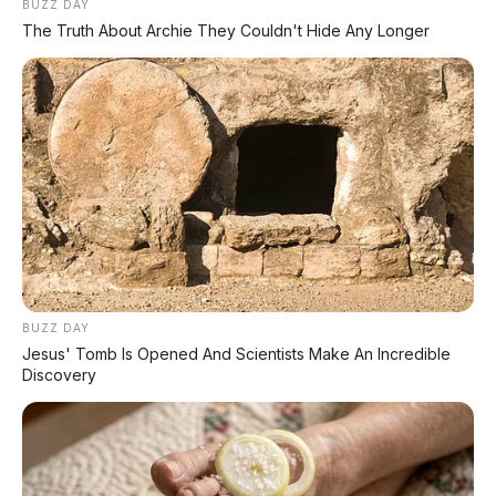
otomatis saat ada potensi tabrakan.
BUZZ DAY
The Truth About Archie They Couldn't Hide Any Longer
Front Departure Alert:
Memberi
peringatan saat mobil depan sudah
jalan (cocok bagi yang sering
melamun di lampu merah).
Pedal Misoperation Control:
Mencegah mobil meloncat saat salah
injak pedal gas.
Lane Departure Warning:
Menjaga
mobil tetap di lajur yang benar.
BUZZ DAY
Jesus' Tomb Is Opened And Scientists Make An Incredible
Discovery