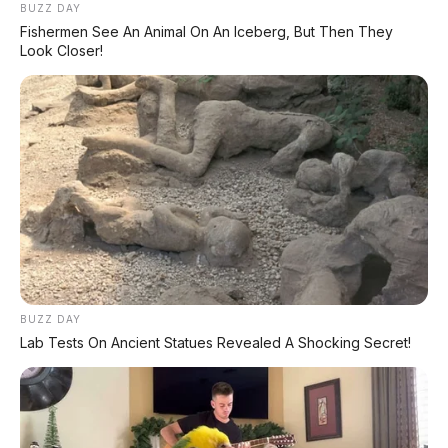
BUZZ DAY
SUV kompak di tanah air.
Fishermen See An Animal On An Iceberg, But Then They
Look Closer!
BUZZ DAY
1. Teknologi e-Smart Hybrid: Bedanya
Lab Tests On Ancient Statues Revealed A Shocking Secret!
dengan Hybrid Biasa
Banyak calon pembeli yang masih
bingung dengan sistem Hybrid pada
Rocky. Daihatsu menggunakan sistem
e-
Smart Hybrid
yang bekerja secara seri.