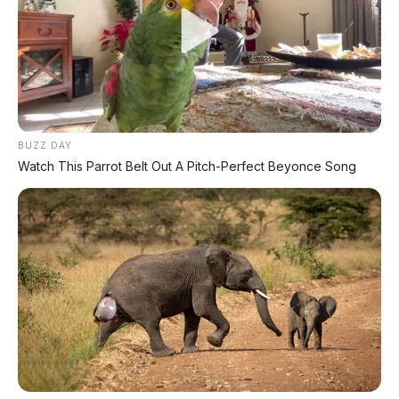
Berbeda dengan sistem paralel di mana
mesin bensin dan motor listrik bergantian
memutar roda, pada Rocky Hybrid,
roda
sepenuhnya digerakkan oleh motor
listrik
.
BUZZ DAY
Watch This Parrot Belt Out A Pitch-Perfect Beyonce Song
Mesin bensin 1.200cc 3-silinder yang
tertanam di dalamnya hanya bertugas
sebagai
generator
untuk menyuplai
energi ke baterai. Inilah yang
menyebabkan sensasi berkendaranya
sangat halus, senyap, dan memiliki torsi