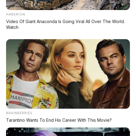
KREDIT MOTOR
SEMUA MEREK
HABERION
Video Of Giant Anaconda Is Going Viral All Over The World.
Watch
DP MULAI
100RB
NETT
✅
Honda, Yamaha, Suzuki, Kawasaki
✅ Proses 1 Jam Langsung ACC
✅ Syarat Cukup KTP & KK
AMBIL PROMO >
DIJUAL MOBIL BEKAS DENPASAR
BRAINBERRIES
Tarantino Wants To End His Career With This Movie?
DIJUAL: Suzuki Swift GX 2013 Manual – Hitam
Legam, Low KM 100 Ribu, Pajak Panjang!