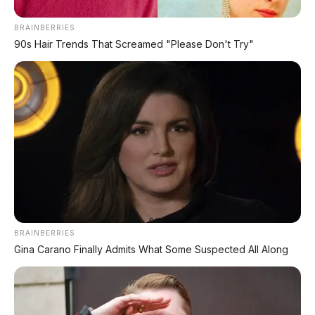
BRAINBERRIES
90s Hair Trends That Screamed "Please Don't Try"
Chat Kami Sekarang
BRAINBERRIES
Gina Carano Finally Admits What Some Suspected All Along
PALING BANYAK
DIBACA
Chery Tiggo 5 Sport: SUV Kompak Sporty 156