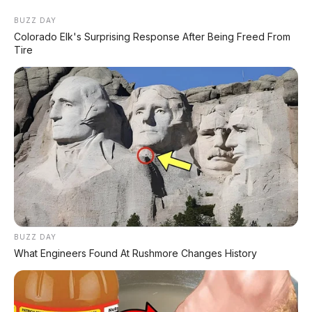
BUZZ DAY
Colorado Elk's Surprising Response After Being Freed From
Tire
Home
»
harga
»
motor honda
»
review motor
»
Update Harga Motor Honda Bali Februari
2026: Denpasar, Badung, Tabanan,
Singaraja, Negara
BUZZ DAY
What Engineers Found At Rushmore Changes History