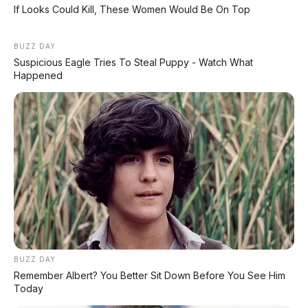
If Looks Could Kill, These Women Would Be On Top
BYD Leopard 8: SUV Off-Road PHEV 748 HP
Siap Tantang Land Cruiser!
BUZZ DAY
Suspicious Eagle Tries To Steal Puppy - Watch What
MG 4X: SUV Listrik Kompak dengan Baterai
Happened
Semi-Solid-State & Range 610 Km
BUZZ DAY
Remember Albert? You Better Sit Down Before You See Him
Today