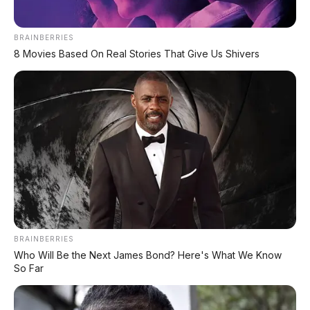
Voucher Belanja Rp 100.000
AMBIL >
*Klik untuk klaim di marketplace pilihanmu
BRAINBERRIES
8 Movies Based On Real Stories That Give Us Shivers
REKOMENDASI UNTUK ANDA
⚡ Leapmotor D99: MPV Listrik Premium
700 Km dengan Harga Mulai Rp660 Juta
⚡ Stelato S9 Touring: Station Wagon
Listrik Premium dengan Total Range
1.305 Km
BRAINBERRIES
Who Will Be the Next James Bond? Here's What We Know
⚡ Leapmotor B01: Sedan Listrik Kompak
So Far
800V dengan Range 670 Km