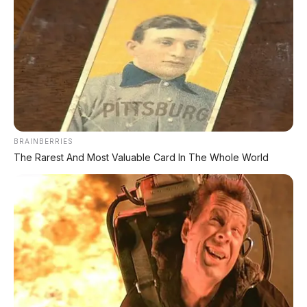
✔
TANPA DP
✔
GRATIS ANGSURAN 1X
✔
GRATIS BALIK NAMA
CEK UNIT SEKARANG
BRAINBERRIES
The Rarest And Most Valuable Card In The Whole World
PROMO MINGGU INI
KREDIT MOTOR
SEMUA MEREK
DP MULAI
100RB
NETT