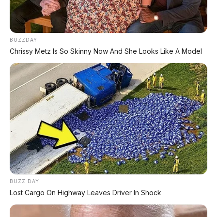
BUZZDAY
TECHNICAL RESEARCH DIVISION
Chrissy Metz Is So Skinny Now And She Looks Like A Model
SPEEDO
SCIENCE
Comprehensive database for automotive engineering,
aerospace physics, and high-velocity performance logs.
LAND RECORDS
AERO TECH
MARINE DATA
→
EXPLORE DATABASE
BUZZ DAY
Lost Cargo On Highway Leaves Driver In Shock