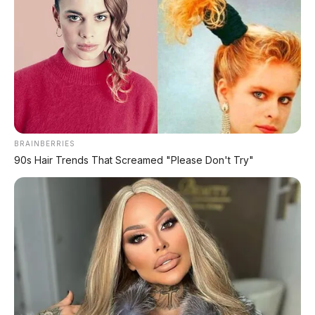
Matic – Surat Bali, KM 44.000, Pajak Panjang!
DIJUAL : Xpander Ultimate 2019 Matic Surat
Bali – Kondisi Istimewa, KM 37.000
Lihat Semua Unit Bali »
BRAINBERRIES
DATABASE
ARTIKEL
90s Hair Trends That Screamed "Please Don't Try"
Leapmotor B01: Sedan Listrik Kompak 800V dengan