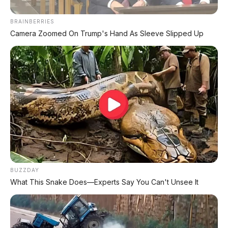
BRAINBERRIES
Camera Zoomed On Trump's Hand As Sleeve Slipped Up
Harga Rp392 Juta Padahal
Harusnya Rp15 Jutaan,
HR-V Hybrid Rp500 Juta!
Dijual Cuma Rp12 Jutaan!
MG VS Super Hybrid Siap
VinFast Evo Grand Lite Siap
Jadi Raja SUV Hybrid Paling
Jadi Raja Molis 198 Km
Irit dan Mewah
Paling Irit
BUZZDAY
Honda Supercub C125
What This Snake Does—Experts Say You Can't Unsee It
2026: Motor Legendaris
Rp80 Juta Tapi Rem
Tromol!
Cuma Rp11 Jutaan, VinFast
Flazz Bakal Jadi Molis