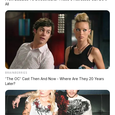
All
BRAINBERRIES
'The OC' Cast Then And Now - Where Are They 20 Years
Later?