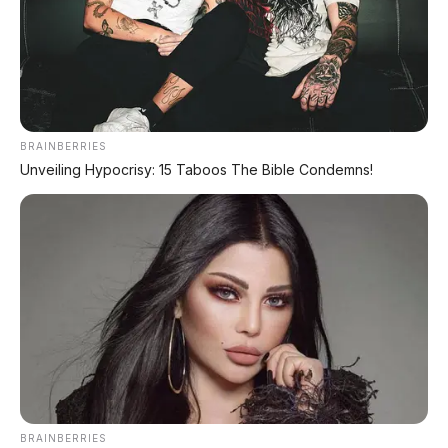
Chat Kami Sekarang
BRAINBERRIES
Unveiling Hypocrisy: 15 Taboos The Bible Condemns!
PALING BANYAK
DIBACA
Leapmotor B01: Sedan Listrik Kompak 800V
dengan Range 670 Km
Huawei AITO M9: SUV Premium 903 HP dengan
Teknologi Huawei Full-Stack
Xpeng GX: SUV Full-Size Premium dengan AI
Turing & Range 1.585 Km
BRAINBERRIES