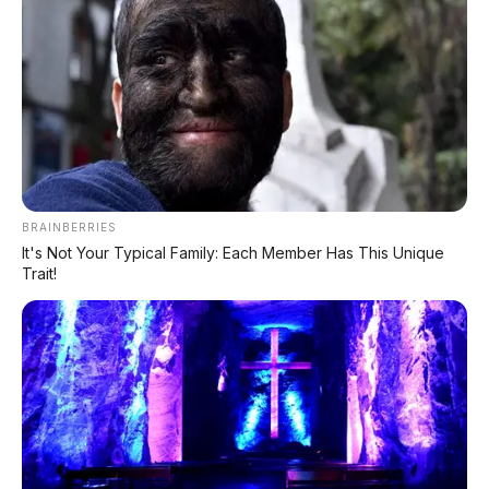
⚡ Xpeng G9L: SUV Full-Size Premium
dengan AI VLA 2.0 Siap Meluncur di
Indonesia Akhir 2026
⚡ Deepal L06: Sedan D-Segment dengan
Suspensi Supercar & Range 1.505 Km
⚡ Leapmotor C10 Resmi di GIIAS 2026:
BRAINBERRIES
SUV Listrik Premium Rakitan Lokal Mulai
It's Not Your Typical Family: Each Member Has This Unique
Rp598 Juta
Trait!
⚡ Leapmotor A05: Hatchback Listrik
Kompak dengan Opsi LiDAR & Range 510
Km
⚡ BYD Leopard 8: SUV Off-Road PHEV
748 HP Siap Tantang Land Cruiser!