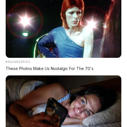
Lingkar kemudi nyaman dengan audio steering
switch.
Speaker tambahan (tweeter) dan speaker di
baris kedua.
Untuk penumpang belakang setinggi 170 cm,
ruang kaki masih cukup nyaman. Ada back pocket,
cup holder di pintu, dan headrest adjustable.
BRAINBERRIES
These Photos Make Us Nostalgic For The 70's
⚙️ Performa & Mesin
Brio RS Urbanite masih mengandalkan mesin
1.2L
i-VTEC 4-silinder
yang sudah terbukti bandel dan
irit:
Tenaga:
90 PS @ 6.000 rpm
Torsi:
110 Nm @ 4.800 rpm
Transmisi:
CVT dengan Earth Dream Technology