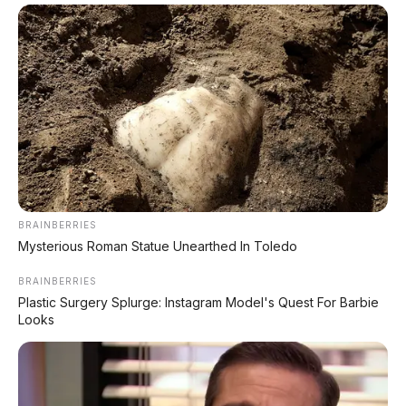
BRAINBERRIES
Mysterious Roman Statue Unearthed In Toledo
FACEBOOK KAMI
BRAINBERRIES
Plastic Surgery Splurge: Instagram Model's Quest For Barbie
Looks
Anugerah Perdana Motor Bali
Ikuti kami untuk update stok unit dan berita otomotif harian.
Ikuti Halaman