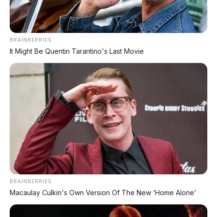
jalanan kota macet seperti Denpasar [citation:3].
🛡️ ASURANSI MOBIL
BRAINBERRIES
All Risk • TLO • Mulai 1,5 juta/tahun
It Might Be Quentin Tarantino's Last Movie
🛋️ Interior: Aksen Oranye yang
Menyegarkan
Masuk ke kabin, Brio RS Urbanite tetap
mempertahankan kelincahan Brio, tapi dengan
sentuhan oranye
yang bikin interior lebih hidup:
Aksen oranye di dashboard sisi penumpang, kisi-
kisi AC, dan jahitan jok fabrik.
BRAINBERRIES
Meter cluster dengan aksen oranye.
Macaulay Culkin's Own Version Of The New ‘Home Alone’
Layar head unit 6,2 inci dengan konektivitas musik
dan hands-free [citation:3].