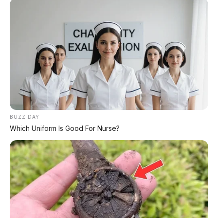
⚡ Leapmotor C10 Resmi di GIIAS 2026:
SUV Listrik Premium Rakitan Lokal Mulai
Rp598 Juta
⚡ Harga BBM 1 Agustus 2026: Bensin
Turun Rp1.000, Solar Naik Rp570
⚡ Chery Tiggo 5 Sport: SUV Kompak
BUZZ DAY
Sporty 156 HP dengan Chip Snapdragon
Which Uniform Is Good For Nurse?
8155
⚡ Purbaya "Ancam" Toyota di GIIAS:
Pindah Pabrik dari Thailand atau Kena
Pajak!