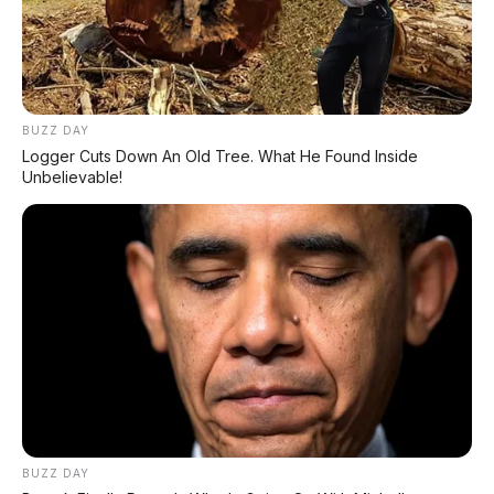
Maextro V800: MPV Ultra-Mewah EREV 531 HP
Penantang Toyota Alphard
BUZZ DAY
Chery Tiggo 5 Sport: SUV Kompak Sporty 156 HP
Logger Cuts Down An Old Tree. What He Found Inside
dengan Chip Snapdragon 8155
Unbelievable!
LIHAT LAINNYA
BUZZ DAY