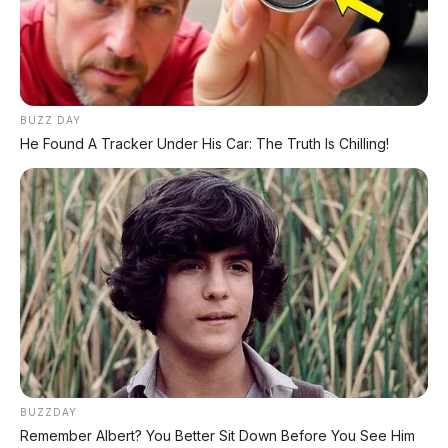
Legam, Low KM 100 Ribu, Pajak Panjang!
Kondisi Istimewa di Denpasar
DIJUAL: Nissan Serena HWS Matic 2017 –
Kondisi Istimewa, Hanya 68.000 KM! Siap Pakai
di Denpasar
BUZZ DAY
He Found A Tracker Under His Car: The Truth Is Chilling!
DIJUAL: Mitsubishi Xpander Ultimate 2023
Matic – Surat Bali, KM 44.000, Pajak Panjang!
DIJUAL : Xpander Ultimate 2019 Matic Surat
Bali – Kondisi Istimewa, KM 37.000
Lihat Semua Unit Bali »
DATABASE
ARTIKEL
BUZZDAY
Remember Albert? You Better Sit Down Before You See Him