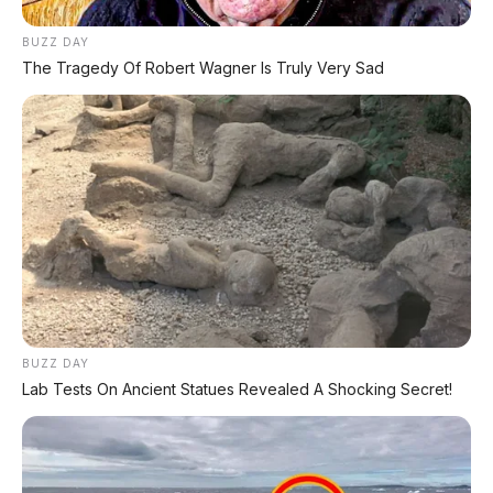
BUZZ DAY
The Tragedy Of Robert Wagner Is Truly Very Sad
➡️
BACA HALAMAN 2
⬅️
(simulasi kredit & promo dealer)
🔥 BACA JUGA:
🚗 DIJUAL: Xpander Ultimate 2019 Bali
🇦🇺 Panduan Beli Mobil Bekas Bali untuk Ekspat
📋 Pajak Motor Honda 2026
BUZZ DAY
Lab Tests On Ancient Statues Revealed A Shocking Secret!
Bagikan: