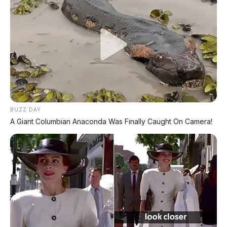
Huawei AITO M9: SUV Premium 903 HP dengan
Teknologi Huawei Full-Stack
Xpeng GX: SUV Full-Size Premium dengan AI
Turing & Range 1.585 Km
BYD Leopard 8: SUV Off-Road PHEV 748 HP
Siap Tantang Land Cruiser!
BUZZ DAY
A Giant Columbian Anaconda Was Finally Caught On Camera!
MG 4X: SUV Listrik Kompak dengan Baterai
Semi-Solid-State & Range 610 Km
Maextro V800: MPV Ultra-Mewah EREV 531 HP
Penantang Toyota Alphard