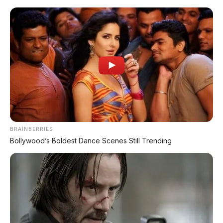
Home
»
Artikel
»
Automatic
»
Bensin
»
Brio
»
Honda
»
Review
Mobil
»
Honda Brio RS Urbanite 1.2 CVT 2023:
Review Lengkap & Update Harga Bekas
Maret 2026 di Bali
BRAINBERRIES
Diterbitkan: 8 Maret 2026 | Sumber: APMOTOR
Bollywood’s Boldest Dance Scenes Still Trending
Review & Pasar Mobil Bekas