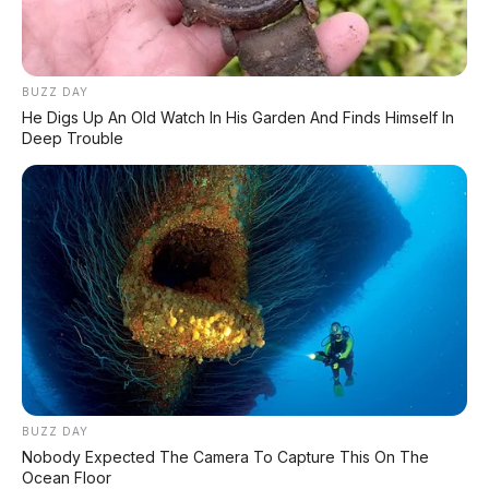
PROMO TERBATAS!
BUZZ DAY
MILIKI MOBIL IMPIAN
He Digs Up An Old Watch In His Garden And Finds Himself In
KREDIT MOBIL
Deep Trouble
✔
TANPA DP
✔
GRATIS ANGSURAN 1X
✔
GRATIS BALIK NAMA
CEK UNIT SEKARANG
BUZZ DAY
Nobody Expected The Camera To Capture This On The
Ocean Floor
PROMO MINGGU INI