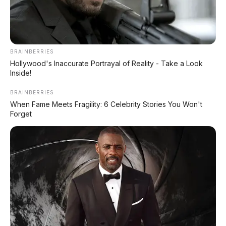
BRAINBERRIES
Hollywood's Inaccurate Portrayal of Reality - Take a Look
Inside!
BRAINBERRIES
When Fame Meets Fragility: 6 Celebrity Stories You Won't
Forget
Honda Brio RS Urbanite – City car sporty dengan
sentuhan eksklusif.
🚗 KREDIT MOBIL DP
RINGAN
Mobil baru & bekas • Angsuran
mulai 2 jutaan