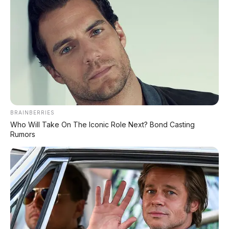
Honda Brio RS Urbanite hadir dengan konsep
desain yang lebih segar dan beda dari varian RS
biasa. Beberapa ciri khasnya:
Warna eksklusif Taffeta White dengan atap
hitam
– two-tone yang bikin tampil beda
[citation:3].
Pelek 15 inci baru
dengan ban 185/55 R15.
Spoiler belakang besar
dengan wing tip tajam
BRAINBERRIES
di kiri-kanan, plus emblem "Urbanite" di bagian
Who Will Take On The Iconic Role Next? Bond Casting
belakang.
Rumors
Rear under spoiler diffuser
dan side under
spoiler hitam – makin sporty.
Gril depan hitam
dengan logo RS.
Dimensinya tetap kompak: panjang 3.815 mm,
lebar 1.680 mm, tinggi 1.485 mm, dengan
wheelbase 2.405 mm – ideal buat manuver di