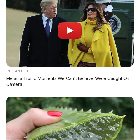
PROMO TERBATAS!
Voucher Belanja Rp 100.000
AMBIL >
*Klik untuk klaim di marketplace pilihanmu
INSTANTHUB
Melania Trump Moments We Can't Believe Were Caught On
Camera
REKOMENDASI UNTUK ANDA
⚡ Xpeng GX: SUV Full-Size Premium
dengan AI Turing & Range 1.585 Km
⚡ GAC Hyptec S600: SUV Listrik