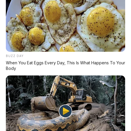
Posting Komentar
BUZZ DAY
When You Eat Eggs Every Day, This Is What Happens To Your
Body