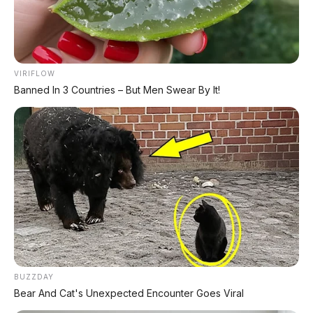
Premium dengan Range 800 Km Siap
Hadir di Indonesia?
⚡ BYD Leopard 8: SUV Off-Road PHEV
748 HP Siap Tantang Land Cruiser!
VIRIFLOW
Banned In 3 Countries – But Men Swear By It!
⚡ GAC Trumpchi Yue 7: SUV Off-Road
PHEV Boxy Alias Defender Siap
Meluncur
⚡ Land Rover Freelander 8: SUV
Premium EREV Mewah 6 Kursi Siap
Masuk Indonesia
⚡ Xpeng G9L: SUV Full-Size Premium
dengan AI VLA 2.0 Siap Meluncur di
BUZZDAY
Indonesia Akhir 2026
Bear And Cat's Unexpected Encounter Goes Viral