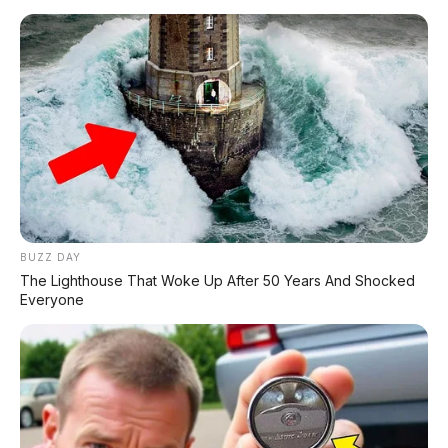
KREDIT MOTOR
SEMUA MEREK
DP MULAI
100RB
NETT
✅
Honda, Yamaha, Suzuki, Kawasaki
✅ Proses 1 Jam Langsung ACC
✅ Syarat Cukup KTP & KK
BUZZ DAY
The Lighthouse That Woke Up After 50 Years And Shocked
AMBIL PROMO >
Everyone
DIJUAL MOBIL BEKAS DENPASAR
DIJUAL: Suzuki Swift GX 2013 Manual – Hitam