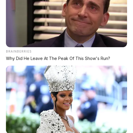
KATEGORI
OTOMOTIF
Review Mobil
Spesifikasi Motor
BRAINBERRIES
Tips & Perawatan
Why Did He Leave At The Peak Of This Show's Run?
Event Otomotif
Daftar Harga OTR
🔥 UNIT LELANG RESMI
CUCI GUDANG DEALER 2026
HARGA MULAI