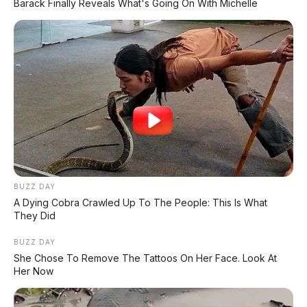
Barack Finally Reveals What's Going On With Michelle
BUZZ DAY
A Dying Cobra Crawled Up To The People: This Is What
They Did
Chat Kami Sekarang
BUZZ DAY
She Chose To Remove The Tattoos On Her Face. Look At
Her Now
PALING BANYAK
DIBACA