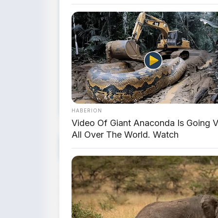
JAKARTA, 26 Maret 2026
– Dunia 
Chen, Head of Sales Omoway
, d
menantang publik untuk mempelaj
menggunakan suspensi serupa, 
misterius, ia menambahkan:
"Sa
orang tentu akan terkejut."
Apa 
bedah!
HABERION
Video Of Giant Anaconda Is Going Vi
All Over The World. Watch
🔧 Apa Itu Suspen
Suspensi
double wishbone
adalah sis
lengan berbentuk A (atas dan bawah) 
suspensi teleskopik (fork) yang biasa 
menahan beban dan mengarahkan rod