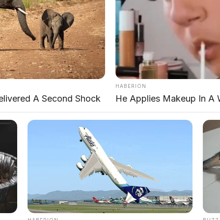
HABERION
elivered A Second Shock
He Applies Makeup In A 
HABERION
BUZZ