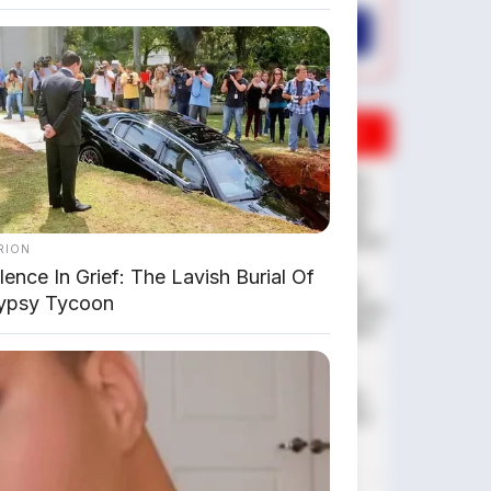
AMBIL PROMO >
DIJUAL MOBIL BEKAS DENPASAR
DIJUAL: Suzuki Swift GX 2013
Manual – Hitam Legam, Low
KM 100 Ribu, Pajak Panjang!
Kondisi Istimewa di Denpasar
RION
ence In Grief: The Lavish Burial Of
DIJUAL: Nissan Serena HWS
ypsy Tycoon
Matic 2017 – Kondisi Istimewa,
Hanya 68.000 KM! Siap Pakai
di Denpasar
DIJUAL: Mitsubishi Xpander
Ultimate 2023 Matic – Surat
Bali, KM 44.000, Pajak
Panjang!