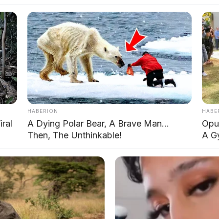
otomotif kembali diguncang pernyataan
Yulong
i grup diskusi terbuka. Dalam pernyataannya, ia
ari lebih dulu tentang
sepeda motor yang
kelasnya, dan harganya
. Lalu dengan nada
at Omox mengumumkan harganya, semua
yang sebenarnya Yulong maksud? Mari kita
HABERION
HABE
ral
A Dying Polar Bear, A Brave Man…
Opul
Then, The Unthinkable!
A G
si Double Wishbone?
tem suspensi independen yang menggunakan dua
untuk mengontrol pergerakan roda. Berbeda dengan
ditemui di motor, double wishbone memisahkan fungsi
a.