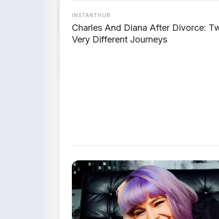
🏍️ Motor dengan 
INSTANTHUB
Harganya
Charles And Diana After Divorce: T
Very Different Journeys
Motor
Harga
Suspensi D
Honda
Rp 1,05
Gold Wing
Double Wis
Miliar
1800
BMW
~Rp 900 Juta
Duolever (v
K1600
- Rp 1,2
wishbone)
GT/GTL
Miliar
Yamaha
LMW (Leanin
~Rp 800 Juta
Niken GT
dengan dou