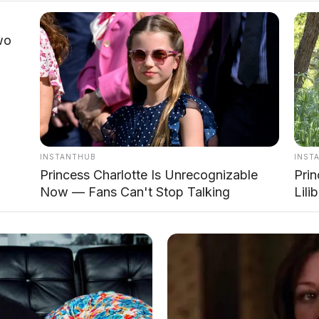
Suspensi Double Wishbone &
wo
epan
Keterangan
Satu-satunya motor di Indonesia dengan
hbone
suspensi ini sebelum Omoway hadir.
INSTANTHUB
INST
Princess Charlotte Is Unrecognizable
Prin
Now — Fans Can't Stop Talking
Lili
arian double
Sistem serupa yang digunakan BMW.
g Multi-Wheel)
Motor roda tiga dengan teknologi
ble wishbone
suspensi canggih.