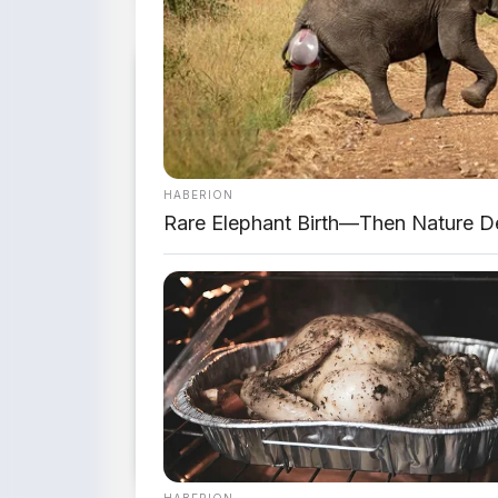
HABERION
Rare Elephant Birth—Then Nature D
HABERION