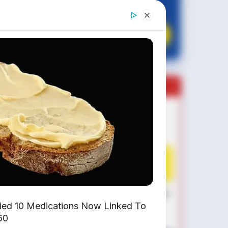
✔
GRATIS BALIK NAMA
CEK UNIT SEKARANG
PROMO MINGGU INI
KREDIT MOTOR
SEMUA MEREK
DP MULAI
100RB
NETT
✅
Honda, Yamaha, Suzuki, Kawasaki
fied 10 Medications Now Linked To
✅ Proses 1 Jam Langsung ACC
60
✅ Syarat Cukup KTP & KK