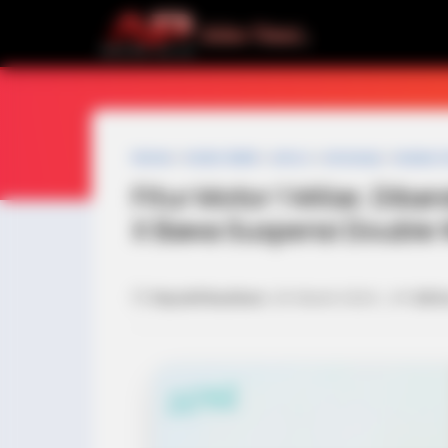
Home
»
motor listrik
»
omo x
»
omoway
»
review 
Fitur Motor 1 Miliar, Di
X Bawa Suspensi Double 
🕒
Dipublikasikan:
26 Maret 2026 | ✍️
Edit