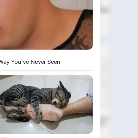
DIJUAL : Xpander Ultimate
2019 Matic Surat Bali – Kondisi
Istimewa, KM 37.000
Lihat Semua Unit Bali »
DATABASE
ARTIKEL
Way You've Never Seen
Huawei AITO M9: SUV Premium 903
HP dengan Teknologi Huawei Full-
Stack
 DAY