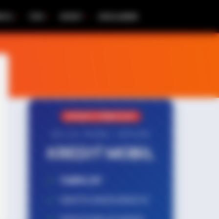
RITA
TIPS
SPORT
DISCLAIMER
PROMO TERBATAS!
MILIKI MOBIL IMPIAN
KREDIT MOBIL
✔
TANPA DP
✔
GRATIS ANGSURAN 1X