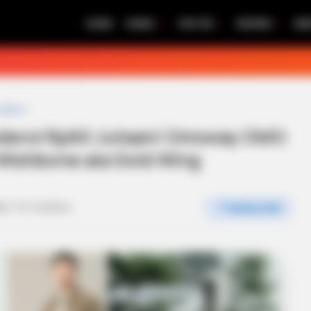
HOME
MOBIL
MOTOR
REVIEW
BE
motor
»
banderol Rp60 Jutaan! Omoway OMO
Wishbone ala Gold Wing
or:
Tim Redaksi
📍 EKSKLUSIF