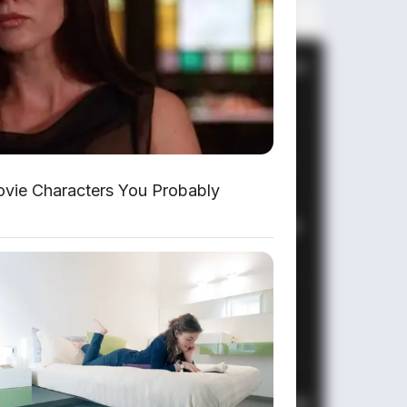
PALING BANYAK
DIBACA
Huawei AITO M9: SUV Premium
903 HP dengan Teknologi
Huawei Full-Stack
Xpeng GX: SUV Full-Size
Premium dengan AI Turing &
Range 1.585 Km
ovie Characters You Probably
BYD Leopard 8: SUV Off-Road
PHEV 748 HP Siap Tantang
Land Cruiser!
MG 4X: SUV Listrik Kompak
dengan Baterai Semi-Solid-
State & Range 610 Km
Maextro V800: MPV Ultra-
Mewah EREV 531 HP Penantang