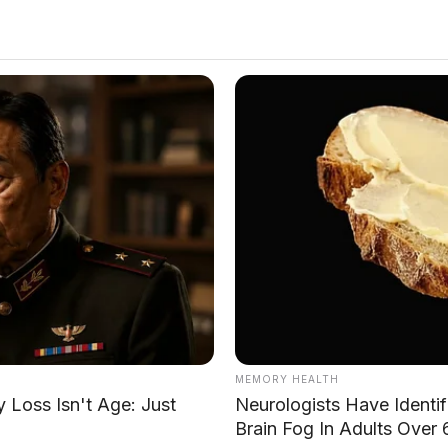
f-balancing dengan suspensi O.D.W (Double Wishbone).
MEMORY HEALTH
→
Loss Isn't Age: Just
Neurologists Have Identi
Brain Fog In Adults Over 