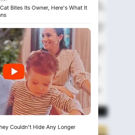
Xpeng GX: SUV Full-Size Premium
 Cat Bites Its Owner, Here's What It
dengan AI Turing & Range 1.585 Km
ns
BYD Leopard 8: SUV Off-Road PHEV
748 HP Siap Tantang Land Cruiser!
MG 4X: SUV Listrik Kompak dengan
Baterai Semi-Solid-State & Range
610 Km
Maextro V800: MPV Ultra-Mewah
EREV 531 HP Penantang Toyota
Alphard
Chery Tiggo 5 Sport: SUV Kompak
Sporty 156 HP dengan Chip
Snapdragon 8155
LIHAT LAINNYA
They Couldn't Hide Any Longer