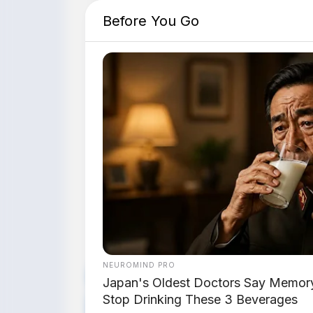
Before You Go
📸 Omoway OMO X – motor listrik sel
NEUROMIND PRO
💰 Simulasi Kredit Omoway OMO X 
Japan's Oldest Doctors Say Memory 
Stop Drinking These 3 Beverages