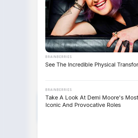
💬
"Mari kita pelajari terlebih dahul
serupa, kelasnya, dan harganya. 
tentu akan terkejut."
BRAINBERRIES
See The Incredible Physical Transfo
— Yulong Chen, Head of Sales Omo
BRAINBERRIES
Take A Look At Demi Moore's Mos
🧠 Analisis: Apa y
Iconic And Provocative Roles
Yulong?
Yulong Chen sengaja meminta publik u