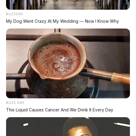
⚡ Bus Gunung Harta Terbakar di Tol
Nganjuk, 33 Orang Selamat
BUZZDAY
My Dog Went Crazy At My Wedding — Now I Know Why
⚡ Stelato S9 Touring: Station Wagon
Listrik Premium dengan Total Range
1.305 Km
⚡ Leapmotor A05: Hatchback Listrik
Kompak dengan Opsi LiDAR & Range 510
Km
⚡ Leapmotor D99: MPV Listrik Premium
700 Km dengan Harga Mulai Rp660 Juta
BUZZ DAY
This Liquid Causes Cancer And We Drink It Every Day
⚡ Chery Tiggo 5 Sport: SUV Kompak
Sporty 156 HP dengan Chip Snapdragon
8155