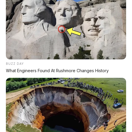
🪑 Adventure Style Seat
Jok dengan desain rata, memudahkan ngatur
posisi duduk saat berkendara. Nyaman buat
perjalanan jauh.
BUZZ DAY
What Engineers Found At Rushmore Changes History
Adventure Style Seat – posisi duduk fleksibel.
🧳 Bagasi Luas