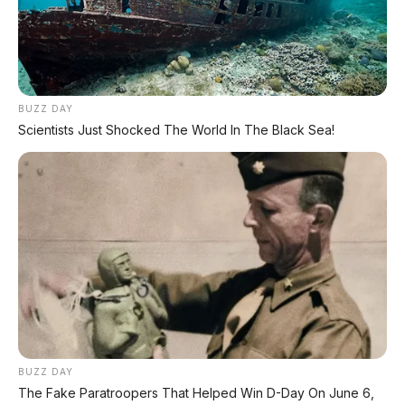
Mesin Blue Core 125cc – efisien, bertenaga, handal.
BUZZ DAY
⚙️ Spesifikasi Mesin
Scientists Just Shocked The World In The Black Sea!
Mesin:
125cc Blue Core, 4-langkah, SOHC,
berpendingin udara
Daya Maksimum:
7,0 kW @ 8.000 rpm
Torsi Maksimum:
9,6 Nm @ 5.500 rpm
Transmisi:
V-Belt otomatis
Sistem Suplai:
Fuel Injection
Kapasitas Tangki:
4,2 liter
Berat:
98 kg
BUZZ DAY
The Fake Paratroopers That Helped Win D-Day On June 6,