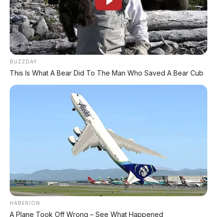
BUZZDAY
This Is What A Bear Did To The Man Who Saved A Bear Cub
HABERION
A Plane Took Off Wrong – See What Happened