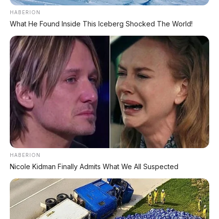
HABERION
What He Found Inside This Iceberg Shocked The World!
CEK UNIT SEKARANG
PROMO MINGGU INI
KREDIT MOTOR
SEMUA MEREK
DP MULAI
100RB
HABERION
NETT
Nicole Kidman Finally Admits What We All Suspected
✅
Honda, Yamaha, Suzuki, Kawasaki
✅ Proses 1 Jam Langsung ACC
✅ Syarat Cukup KTP & KK