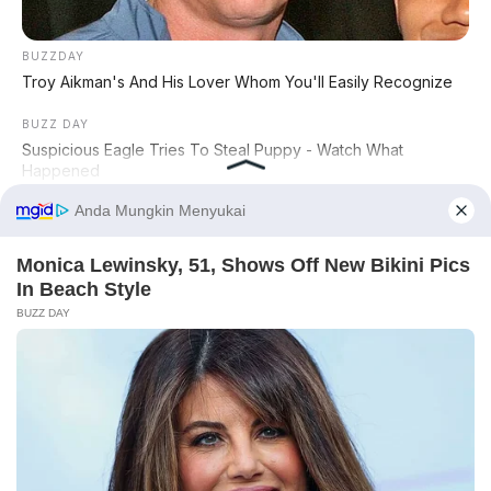
Anugerah Perdana Motor Bali
BUZZDAY
Troy Aikman's And His Lover Whom You'll Easily Recognize
Ikuti kami untuk update stok unit dan berita otomotif harian.
Ikuti Halaman
BUZZ DAY
Suspicious Eagle Tries To Steal Puppy - Watch What
Happened
KATEGORI
OTOMOTIF
Before You Go
Review Mobil
Spesifikasi Motor
Tips & Perawatan
✕
Event Otomotif
Daftar Harga OTR
BUZZ DAY
Barack Finally Reveals What's Going On With Michelle