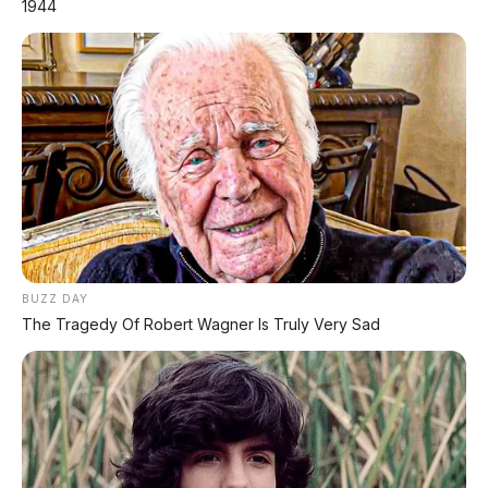
1944
Answer Back System – cari motor di parkiran jadi
lebih mudah.
✨ Fitur Unggulan Yamaha X-Ride
BUZZ DAY
125 2026
The Tragedy Of Robert Wagner Is Truly Very Sad
⚙️ Mesin Blue Core 125cc
Mesin Blue Core 125cc yang efisien, bertenaga, dan
handal. Teknologi Yamaha yang udah teruji.