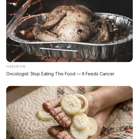
💡 LED Head Light with Day Running
Light
Kombinasi lampu depan LED dan DRL dengan image
Armored Case. Tampilan tangguh, stylish, terang,
dan awet.
HABERION
Oncologist: Stop Eating This Food — It Feeds Cancer
LED Head Light + DRL – terang, stylish, dan tangguh.