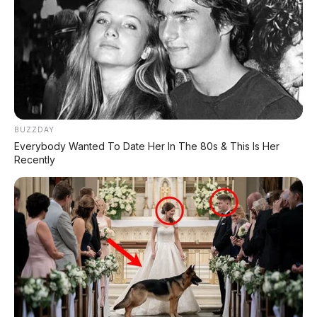
REKOMENDASI UNTUK ANDA
⚡ Leapmotor C10 Resmi Dipamerkan di
GIIAS 2026: MPV Listrik Cerdas dengan
800V Fast Charging
⚡ GAC Hyptec S600: SUV Listrik
BUZZDAY
Premium dengan Range 800 Km Siap
Everybody Wanted To Date Her In The 80s & This Is Her
Hadir di Indonesia?
Recently
⚡ Daihatsu K-Open Resmi Dipamerkan di
GIIAS 2026: Roadster Mini Penggerak
RWD, Calon Penerus Copen
⚡ Hongqi G919: SUV Mewah Tangguh
EREV 831 HP Siap Menantang G-Class