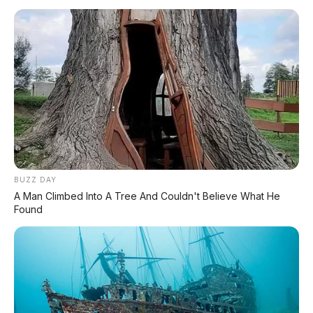
medan ringan. Yuk, bedah tuntas spesifikasi dan
fiturnya!
💰 Harga Yamaha X-Ride 125 2026
Varian
Harga OTR Jakarta
Yamaha X-Ride 125
Rp 20.935.000
*Harga OTR Jakarta, dapat berbeda di wilayah lain. Harga
bisa berubah sewaktu-waktu.
BUZZ DAY
A Man Climbed Into A Tree And Couldn't Believe What He
Found