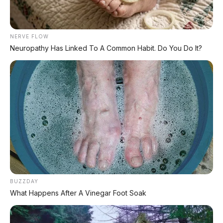
🔧 Sub-Tank Suspension
NERVE FLOW
Suspensi dengan sub-tank buat performa lebih
Neuropathy Has Linked To A Common Habit. Do You Do It?
nyaman di berbagai kondisi jalan.
BUZZDAY
Sub-Tank Suspension – nyaman di berbagai
What Happens After A Vinegar Foot Soak
medan.