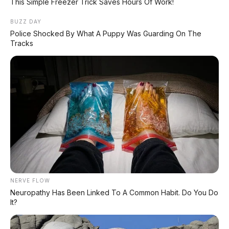
This Simple Freezer Trick Saves Hours Of Work!
darurat. Sesuai UU No. 22 Tahun 2009.
BUZZ DAY
📟 Speedometer dengan Eco Indicator
Police Shocked By What A Puppy Was Guarding On The
Tracks
Indikator irit yang bantu lo berkendara lebih
ekonomis dan efisien.
NERVE FLOW
Neuropathy Has Been Linked To A Common Habit. Do You Do
Speedometer dengan Eco Indicator – irit dan
It?
informatif.