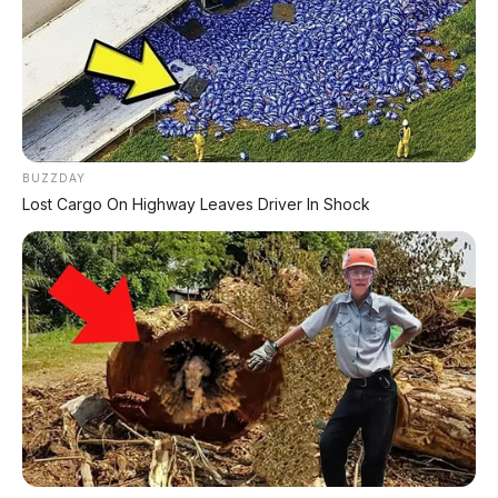
AMBIL PROMO >
DIJUAL MOBIL BEKAS DENPASAR
BUZZDAY
DIJUAL: Suzuki Swift GX 2013 Manual – Hitam
Legam, Low KM 100 Ribu, Pajak Panjang!
Lost Cargo On Highway Leaves Driver In Shock
Kondisi Istimewa di Denpasar
DIJUAL: Nissan Serena HWS Matic 2017 –
Kondisi Istimewa, Hanya 68.000 KM! Siap Pakai
di Denpasar
DIJUAL: Mitsubishi Xpander Ultimate 2023
Matic – Surat Bali, KM 44.000, Pajak Panjang!
DIJUAL : Xpander Ultimate 2019 Matic Surat