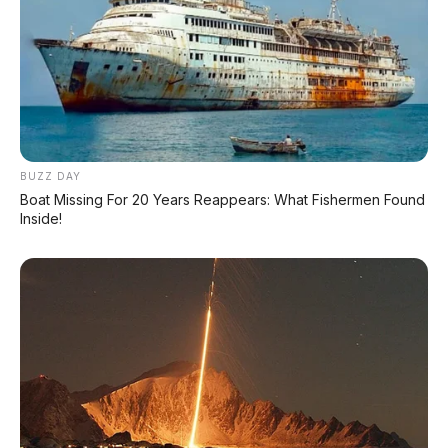
Chat Kami Sekarang
PALING BANYAK
DIBACA
BUZZ DAY
Chery Tiggo 5 Sport: SUV Kompak Sporty 156
HP dengan Chip Snapdragon 8155
Boat Missing For 20 Years Reappears: What Fishermen Found
Inside!
Leapmotor C10 Resmi di GIIAS 2026: SUV Listrik
Premium Rakitan Lokal Mulai Rp598 Juta
Purbaya "Ancam" Toyota di GIIAS: Pindah Pabrik
dari Thailand atau Kena Pajak!
Xpeng G9L: SUV Full-Size Premium dengan AI
VLA 2.0 Siap Meluncur di Indonesia Akhir 2026