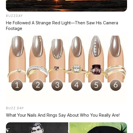
MG 07 Buktikan Handling Setara Supercar
dengan Moose Test 85,6 Km/Jam
BUZZDAY
He Followed A Strange Red Light—Then Saw His Camera
Footage
BUZZ DAY
What Your Nails And Rings Say About Who You Really Are!