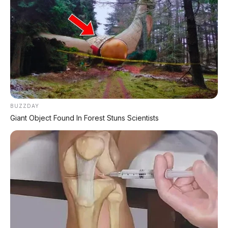
🛞 Adventure Handle Style
Handle dengan dimensi lebih lebar, makin mantap
dan kokoh di segala kondisi jalan.
BUZZDAY
Giant Object Found In Forest Stuns Scientists
Adventure Handle Style – kokoh dan mantap.
⚙️ Teknologi DiASil Cylinder & Forged
Piston