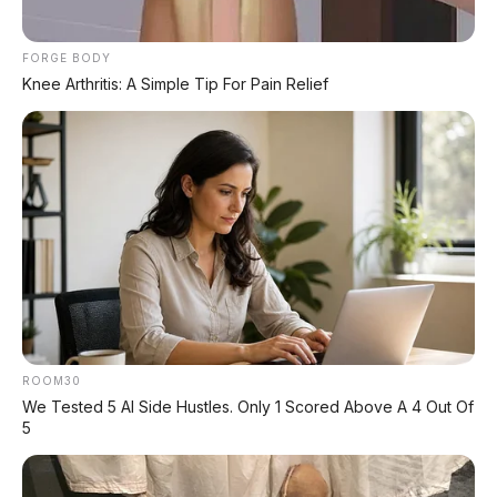
Mesin lebih ringan, kuat, dan awet berkat teknologi
FORGE BODY
DiASil Cylinder dan Forged Piston.
Knee Arthritis: A Simple Tip For Pain Relief
DiASil Cylinder & Forged Piston – ringan, kuat,
ROOM30
awet.
We Tested 5 AI Side Hustles. Only 1 Scored Above A 4 Out Of
5
🔥 CEK PROMO & KREDIT X-RIDE 125