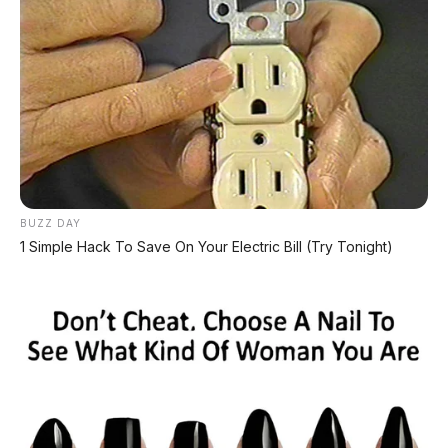
🛵 Yamaha Mio M3 2026
🏍️ Motor Yamaha 2026
🌊 Panduan Berkendara Saat Hujan
📲 KLIK UNTUK INFO PROMO & KREDIT 📲
BUZZ DAY
Update: Maret 2026 | Sumber: Yamaha Indonesia
1 Simple Hack To Save On Your Electric Bill (Try Tonight)
Bagikan:
Postingan Terkait