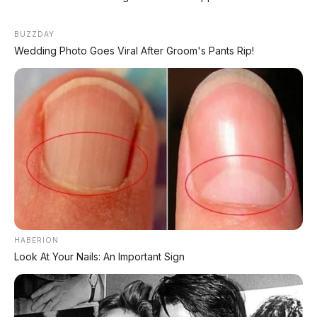
BUZZDAY
Wedding Photo Goes Viral After Groom's Pants Rip!
PROMO TERBATAS!
Voucher Belanja Rp 100.000
AMBIL >
HABERION
Look At Your Nails: An Important Sign
*Klik untuk klaim di marketplace pilihanmu