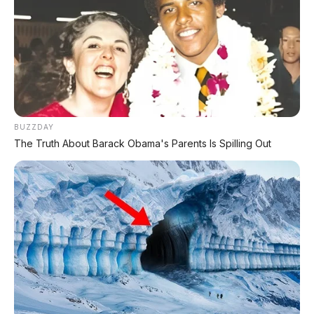
⚡ Leapmotor C10 Resmi di GIIAS 2026:
SUV Listrik Premium Rakitan Lokal Mulai
Rp598 Juta
BUZZDAY
The Truth About Barack Obama's Parents Is Spilling Out
PROMO TERBATAS!
MILIKI MOBIL IMPIAN
KREDIT MOBIL
✔
TANPA DP
✔
GRATIS ANGSURAN 1X
✔
GRATIS BALIK NAMA