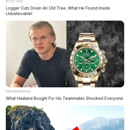
Bali – Kondisi Istimewa, KM 37.000
BUZZ DAY
Logger Cuts Down An Old Tree. What He Found Inside
Unbelievable!
Lihat Semua Unit Bali »
DATABASE
ARTIKEL
BRAINBERRIES
What Haaland Bought For His Teammates Shocked Everyone
Chery Tiggo 5 Sport: SUV Kompak Sporty 156 HP
dengan Chip Snapdragon 8155
Leapmotor C10 Resmi di GIIAS 2026: SUV Listrik
Premium Rakitan Lokal Mulai Rp598 Juta