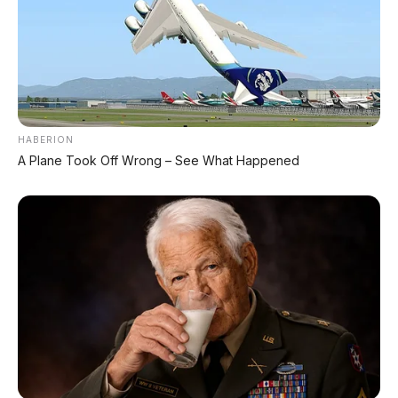
🚗 Hongqi Tiangong S
Sport coupe AI dengan chassis pembaca jalan 1
km
HABERION
A Plane Took Off Wrong – See What Happened