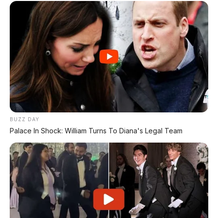
Hyundai Ioniq 3 Resmi
Dipamerkan di GIIAS 2026:
Leapmotor B01: Sedan
Hatchback Listrik Kompak
Listrik Kompak 800V
dengan Range 496 Km
dengan Range 670 Km
BUZZ DAY
Tidak ada komentar:
Palace In Shock: William Turns To Diana's Legal Team
Posting Komentar