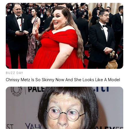
Huawei AITO M9: SUV Premium 903 HP dengan
Teknologi Huawei Full-Stack
Xpeng GX: SUV Full-Size Premium dengan AI Turing &
Range 1.585 Km
BYD Leopard 8: SUV Off-Road PHEV 748 HP Siap
Tantang Land Cruiser!
MG 4X: SUV Listrik Kompak dengan Baterai Semi-
BUZZ DAY
Solid-State & Range 610 Km
Chrissy Metz Is So Skinny Now And She Looks Like A Model
Maextro V800: MPV Ultra-Mewah EREV 531 HP
Penantang Toyota Alphard
LIHAT LAINNYA