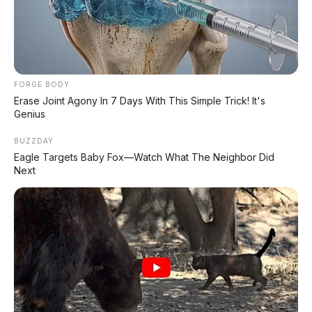
🕒 Dipublikasikan: 20 Mei 2026 | ✍️ Editor: Tim Redaksi
📍 REVIEW UNIT
FORGE BODY
🔥 SUV CHINA GILA
Erase Joint Agony In 7 Days With This Simple Trick! It's
Genius
REVIEW UNIT
– Li Auto baru saja meluncurkan
BUZZDAY
senjata pamungkas mereka:
L9 Livis
. SUV
Eagle Targets Baby Fox—Watch What The Neighbor Did
mewah 6 kursi ini bukan main-main. Dia adalah
Next
kendaraan pertama di dunia yang pakai 4
unit LiDAR solid-state
.
Bukan cuma sensor yang melimpah. L9 Livis
juga dibekali
dual chip buatan sendiri
dengan kekuatan 2.560 TOPS
(tiga kali lipat
dari Nvidia Thor-U!),
chassis wire control
lengkap
(steer-by-wire + EMB + four-wheel