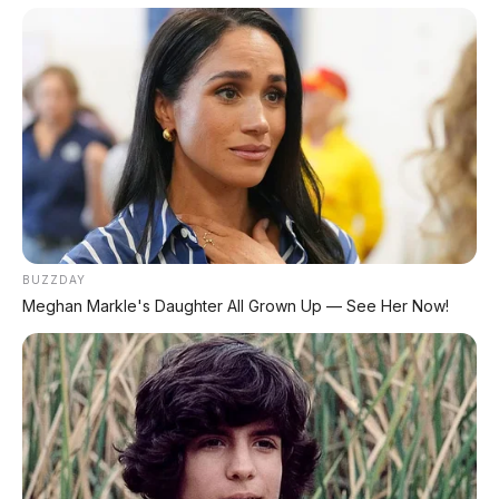
Jarak total 1.650 km
– bebas range anxiety
4 zero-gravity seats
dengan pemanas, ventilasi,
pijat
29 inci layar lebar + 21 inci belakang 4K
Audio 5.440 watt, 11 airbag, AEB 130 km/jam
Harga cuma Rp1,01-1,12 M
– murah untuk spek
segini
BUZZDAY
❌ Kekurangan & Tantangan
Meghan Markle's Daughter All Grown Up — See Her Now!
Belum ada kepastian masuk Indonesia
Harga di China Rp1,01 M – di Indonesia bisa
tembus Rp1,5-2 M
Merek Li Auto masih asing di Indonesia
Infrastruktur 5C charging (420 kW) belum ada di
Indonesia
Teknologi canggih = biaya perbaikan mahal