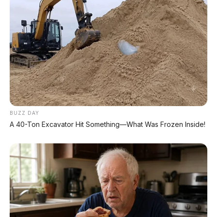
Chat Kami Sekarang
PALING BANYAK
DIBACA
BUZZ DAY
Leapmotor B01: Sedan Listrik Kompak 800V
A 40-Ton Excavator Hit Something—What Was Frozen Inside!
dengan Range 670 Km
Huawei AITO M9: SUV Premium 903 HP dengan
Teknologi Huawei Full-Stack
Xpeng GX: SUV Full-Size Premium dengan AI
Turing & Range 1.585 Km
BYD Leopard 8: SUV Off-Road PHEV 748 HP