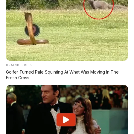
✅ Proses 1 Jam Langsung ACC
✅ Syarat Cukup KTP & KK
AMBIL PROMO >
DIJUAL MOBIL BEKAS DENPASAR
BRAINBERRIES
DIJUAL: Suzuki Swift GX 2013 Manual – Hitam
Golfer Turned Pale Squinting At What Was Moving In The
Legam, Low KM 100 Ribu, Pajak Panjang!
Fresh Grass
Kondisi Istimewa di Denpasar
DIJUAL: Nissan Serena HWS Matic 2017 –
Kondisi Istimewa, Hanya 68.000 KM! Siap Pakai
di Denpasar
DIJUAL: Mitsubishi Xpander Ultimate 2023
Matic – Surat Bali, KM 44.000, Pajak Panjang!