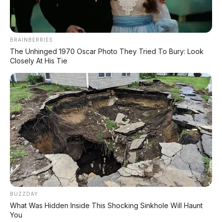
DIJUAL : Xpander Ultimate 2019 Matic Surat
Bali – Kondisi Istimewa, KM 37.000
BRAINBERRIES
The Unhinged 1970 Oscar Photo They Tried To Bury: Look
Closely At His Tie
Lihat Semua Unit Bali »
DATABASE
ARTIKEL
BUZZDAY
Leapmotor B01: Sedan Listrik Kompak 800V dengan
What Was Hidden Inside This Shocking Sinkhole Will Haunt
Range 670 Km
You