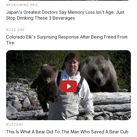
NEUROMIND PRO
Japan's Greatest Doctors Say Memory Loss Isn't Age: Just
Stop Drinking These 3 Beverages
BUZZ DAY
Colorado Elk's Surprising Response After Being Freed From
Tire
✅ Kelebihan Li Auto L9 Livis
4 LiDAR solid-state
– pertama di dunia, cakupan
360°
Dual chip 2.560 TOPS
– 3x Nvidia Thor-U, siap
L3/L4
Complete wire control chassis
– steer-by-wire
+ EMB + four-wheel steering
Turning radius 5,3 meter
– lebih lincah dari
sedan
Charging 10 menit (10-80%)
– 5C super
BUZZDAY
This Is What A Bear Did To The Man Who Saved A Bear Cub
charging 420 kW