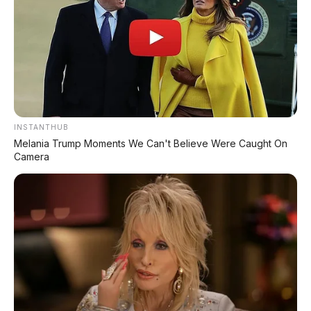
*Klik untuk klaim di marketplace pilihanmu
REKOMENDASI UNTUK ANDA
⚡ Leapmotor C10 Resmi di GIIAS 2026:
INSTANTHUB
SUV Listrik Premium Rakitan Lokal Mulai
Melania Trump Moments We Can't Believe Were Caught On
Rp598 Juta
Camera
⚡ Huawei AITO M9: SUV Premium 903
HP dengan Teknologi Huawei Full-Stack
⚡ MG 07 Buktikan Handling Setara
Supercar dengan Moose Test 85,6
Km/Jam