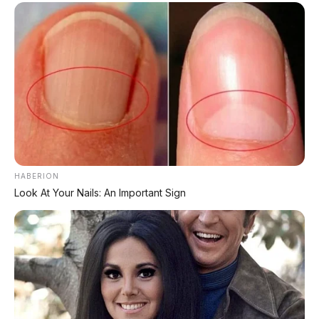
🏍️ Info Motor Kawasaki
#LiAutoL9Livis
#4LiDAR
#SUVMewah
#5CCharging
#ZeroGravitySeats
#BeijingAutoShow
HABERION
© 2026 AP Motor – Portal Otomotif Terpercaya | Sumber: Li Auto,
Look At Your Nails: An Important Sign
Beijing Auto Show 2026
Bagikan:
Postingan Terkait