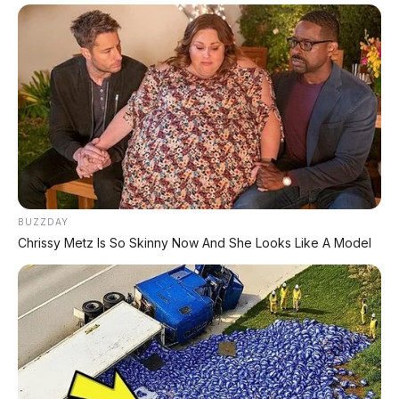
ini akan masuk Tanah Air.
Jika suatu saat masuk, harganya diperkirakan
melonjak menjadi Rp1,5-2 miliar karena pajak.
Tapi dengan fitur selengkap ini, tetap lebih
murah dari kompetitor Eropa yang bisa tembus
Rp3 miliar. Indonesia harus segera bersiap,
karena mobil China sudah tidak main-main.
BUZZDAY
Chrissy Metz Is So Skinny Now And She Looks Like A Model
📰 Rekomendasi Artikel Lainnya:
🦈 BYD Shark 6
Double cabin hybrid 430 hp, 0-100 5,7 detik
⚡ Audi E7X EV