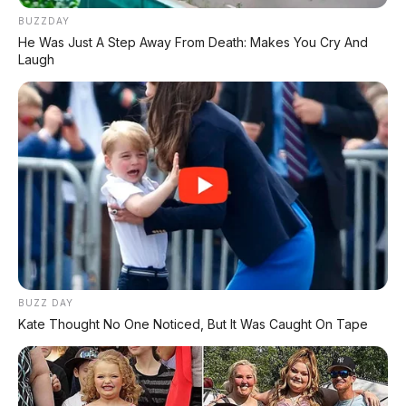
BUZZDAY
L9 Livis menggunakan
sistem REEV (range extender)
He Was Just A Step Away From Death: Makes You Cry And
generasi ke-3
dengan baterai
72,7 kWh yang
Laugh
mendukung 5C super-charging
. Daya puncaknya
mencapai
420 kW
.
Dengan kecepatan ini,
pengisian 10% hingga 80%
hanya membutuhkan 10 menit
. Ya, Anda tidak salah
baca. Sepuluh menit. Sekitar waktu yang sama dengan
mengisi bensin mobil konvensional.
Jarak tempuh listrik murni mencapai
420 km
.
Ditambah dengan mesin bensin sebagai generator,
total jarak tempuh mencapai 1.650 km
– cukup
untuk perjalanan Jakarta-Surabaya bolak-balik tanpa
BUZZ DAY
perlu berhenti mengisi daya atau BBM.
Kate Thought No One Noticed, But It Was Caught On Tape
Konsumsi BBM saat baterai kosong (mode charge-
depleted) adalah
6,3 liter per 100 km
– cukup irit
untuk mobil sebesar ini. Interval perawatannya juga