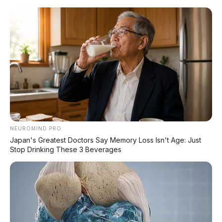
Home
»
Li Auto L9
»
mobil listrik
»
Review Mobil
»
Gila! Li Auto L9 Livis Punya 4 LiDAR,
Jarak 1.650 Km, Cas 10 Menit, Hanya
Rp1,01 M!
NEUROMIND PRO
Japan's Greatest Doctors Say Memory Loss Isn't Age: Just
Stop Drinking These 3 Beverages