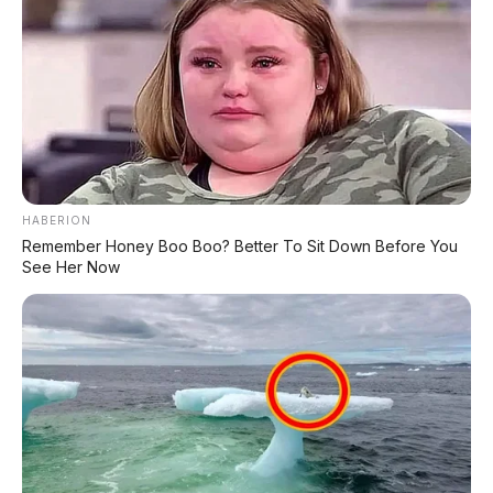
⚡ Xpeng MONA L03: SUV Listrik Global
dengan AI 1.500 TOPS Siap Masuk
Indonesia?
⚡ Leapmotor D99: MPV Listrik Premium
700 Km dengan Harga Mulai Rp660 Juta
HABERION
Remember Honey Boo Boo? Better To Sit Down Before You
See Her Now
PROMO TERBATAS!
MILIKI MOBIL IMPIAN
KREDIT MOBIL
✔
TANPA DP