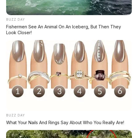
✔
GRATIS ANGSURAN 1X
✔
GRATIS BALIK NAMA
BUZZ DAY
Fishermen See An Animal On An Iceberg, But Then They
Look Closer!
CEK UNIT SEKARANG
PROMO MINGGU INI
KREDIT MOTOR
SEMUA MEREK
DP MULAI
BUZZ DAY
100RB
NETT
What Your Nails And Rings Say About Who You Really Are!
✅
Honda, Yamaha, Suzuki, Kawasaki