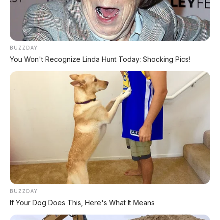
BUZZDAY
You Won't Recognize Linda Hunt Today: Shocking Pics!
BUZZDAY
If Your Dog Does This, Here's What It Means