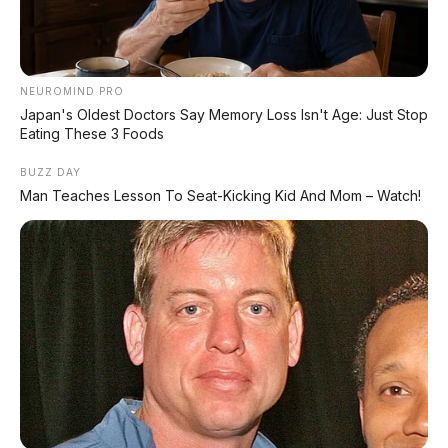
Siap Tantang Land Cruiser!
MG 4X: SUV Listrik Kompak dengan Baterai
Semi-Solid-State & Range 610 Km
NEUROMIND PRO
Japan's Oldest Doctors Say Memory Loss Isn't Age: Just Stop
Eating These 3 Foods
BUZZ DAY
Man Teaches Lesson To Seat-Kicking Kid And Mom – Watch!