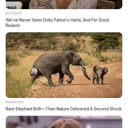
⚡ Leapmotor B01: Sedan Listrik Kompak
800V dengan Range 670 Km
BUZZDAY
We’ve Never Seen Dolly Parton's Hand, And For Good
Reason
⚡ Bus Gunung Harta Terbakar di Tol
Nganjuk, 33 Orang Selamat
⚡ Stelato S9 Touring: Station Wagon
Listrik Premium dengan Total Range
1.305 Km
⚡ Leapmotor A05: Hatchback Listrik
Kompak dengan Opsi LiDAR & Range 510
Km
HABERION
Rare Elephant Birth—Then Nature Delivered A Second Shock
⚡ MG 07: Sedan Fastback Listrik 845 Km
dengan Harga Mulai Rp322 Juta