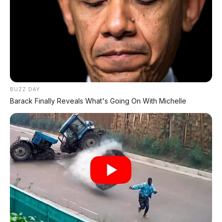
menggunakan
complete wire control chassis
.
Artinya,
tidak ada hubungan mekanis antara setir
dan roda (steer-by-wire), antara pedal rem dan
kampas rem (EMB), dan antara mesin dan roda
(drive-by-wire)
. Semua dikendalikan secara
elektronik.
Hasilnya:
turning radius hanya 5,3 meter
– lebih
BUZZ DAY
kecil dari Toyota Camry! Dengan four-wheel steering,
Barack Finally Reveals What's Going On With Michelle
mobil sebesar ini bisa memutar di tempat yang sempit.
Suspensinya juga canggih:
800V active suspension
dengan kemampuan mengangkat satu roda
hingga >10.000 Newton
. Artinya, mobil bisa
menyesuaikan ketinggian suspensi secara real-time
untuk kenyamanan maksimal.
🔋 5C CHARGING: 10 MENIT
LANGSUNG 80%!