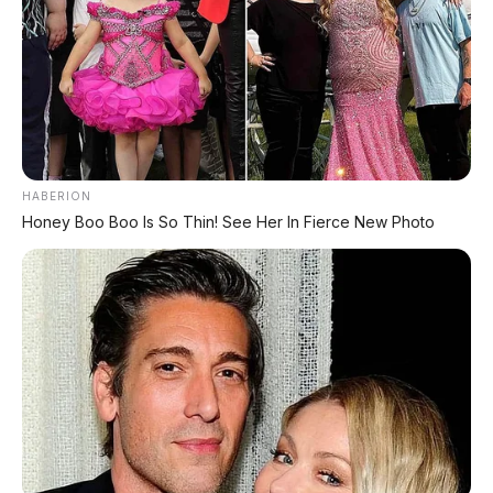
panjang:
3 tahun atau 30.000 km
.
🛋️ 4 ZERO-GRAVITY SEATS +
LAYAR 29 INCI!
Interior L9 Livis sangat mewah. Di dashboard
membentang
layar 29 inci 6K ultra-wide panoramic
HABERION
dengan rasio 92,4 persen
. Penumpang belakang juga
Honey Boo Boo Is So Thin! See Her In Fierce New Photo
dimanjakan dengan
layar 21 inci 4K yang bisa
digeser elektrik 120 mm
.
Keempat kursi di baris pertama dan kedua adalah
zero-gravity seats
– artinya bisa direbahkan hampir
datar dengan leg rest elektrik. Semua kursi ini
dilengkapi
pemanas, ventilasi, dan fungsi pijat
.
Sistem audio
5.440 watt dengan konfigurasi 9.3.6
surround
mungkin menjadi yang paling bertenaga di
kelas SUV saat ini. Ditambah
four-zone AC