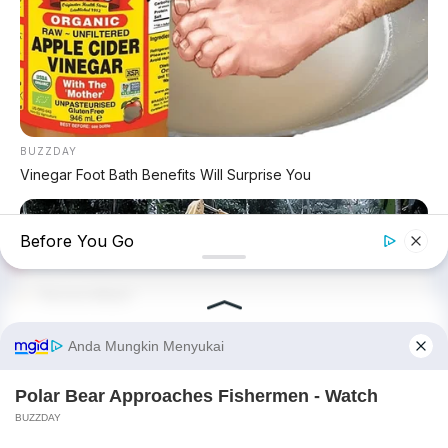
FACEBOOK KAMI
Anugerah Perdana Motor Bali
Ikuti kami untuk update stok unit dan berita otomotif harian.
BUZZDAY
Vinegar Foot Bath Benefits Will Surprise You
Ikuti Halaman
Before You Go
KATEGORI
OTOMOTIF
Review Mobil
Spesifikasi Motor
✕
Tips & Perawatan
Event Otomotif
HABERION