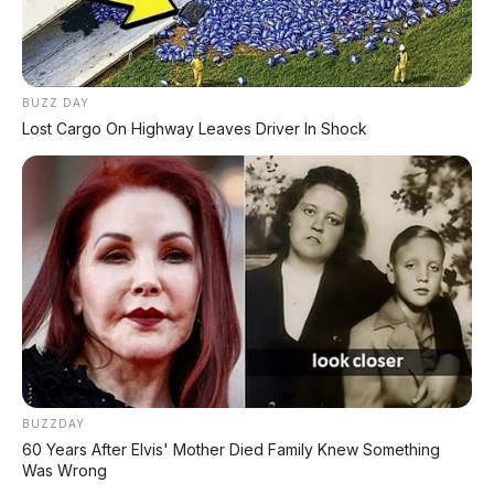
SUV listrik 751 km dengan L3 autonomous
🚙 Land Rover Freelander
SUV 6 kursi 800V dengan Huawei ADS 5.0
BUZZ DAY
Lost Cargo On Highway Leaves Driver In Shock
📑 Info Lengkap Seputar Otomotif dari
AP Motor:
🔋 Info Mobil Listrik
⚡ Info Motor Listrik
🏍️ Info Motor Honda
BUZZDAY
🏍️ Info Motor Yamaha
60 Years After Elvis' Mother Died Family Knew Something
Was Wrong
🏍️ Info Motor Suzuki