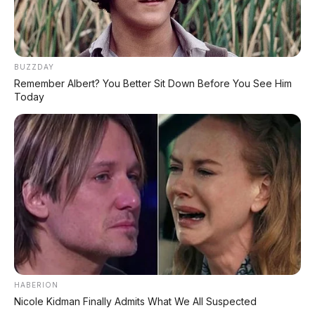
Mobil China – bisa kena sentimen negatif
BUZZDAY
Remember Albert? You Better Sit Down Before You See Him
🚗 Akankah Li Auto L9 Livis Masuk
Today
Indonesia?
Li Auto L9 Livis adalah mobil paling
canggih yang pernah dibuat China saat ini.
Dengan 4 LiDAR, dual chip 2.560 TOPS, chassis
wire control, dan 5C charging 10 menit,
teknologi yang ditawarkan melampaui
Mercedes EQS dan BMW iX sekalipun.
Harganya di China cuma Rp1,01-1,12 miliar.
Dengan spek segitu, mobil Eropa dengan harga
3 kali lipat bisa malu-maluin. Sayangnya,
Li
HABERION
Auto belum memiliki jaringan resmi di
Nicole Kidman Finally Admits What We All Suspected
Indonesia
. Belum ada kepastian kapan mobil