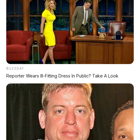
dengan Chip Snapdragon 8155
Leapmotor C10 Resmi di GIIAS 2026: SUV Listrik
Premium Rakitan Lokal Mulai Rp598 Juta
Purbaya "Ancam" Toyota di GIIAS: Pindah Pabrik dari
Thailand atau Kena Pajak!
Xpeng G9L: SUV Full-Size Premium dengan AI VLA 2.0
Siap Meluncur di Indonesia Akhir 2026
BUZZDAY
Reporter Wears Ill-Fitting Dress In Public? Take A Look
MG 07 Buktikan Handling Setara Supercar dengan
Moose Test 85,6 Km/Jam
Deepal L06: Sedan D-Segment dengan Suspensi
Supercar & Range 1.505 Km
LIHAT LAINNYA