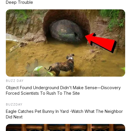
Matic – Surat Bali, KM 44.000, Pajak Panjang!
Deep Trouble
DIJUAL : Xpander Ultimate 2019 Matic Surat
Bali – Kondisi Istimewa, KM 37.000
Lihat Semua Unit Bali »
DATABASE
ARTIKEL
BUZZ DAY
Object Found Underground Didn't Make Sense—Discovery
Forced Scientists To Rush To The Site
BUZZDAY
Eagle Catches Pet Bunny In Yard -Watch What The Neighbor
Did Next
Chery Tiggo 5 Sport: SUV Kompak Sporty 156 HP