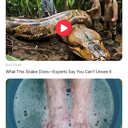
🏍️ Info Motor Yamaha
🏍️ Info Motor Suzuki
🏍️ Info Motor Kawasaki
#JetourFreedom7Plus
#SUVChina
BUZZDAY
#QueensPassengerSeat
#Chery
What This Snake Does—Experts Say You Can't Unsee It
#SUV7Seater
#ReviewUnit
© 2026 AP Motor – Portal Otomotif Terpercaya | Sumber:
Tuningblog, First Look Video
Bagikan: