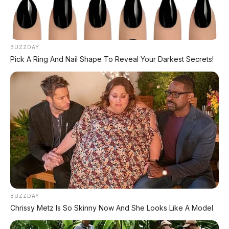
🏷️ 8 Mobil Koleksi Prabowo
Dari LHKPN, total harta Rp2 triliun
BUZZDAY
🏷️ Jepang Boncos, China Cuan
Pick A Ring And Nail Shape To Reveal Your Darkest Secrets!
Analisis margin keuntungan pabrikan global
2025
📑 Info Lengkap Seputar Otomotif dari
AP Motor:
🔋 Info Mobil Listrik
BUZZDAY
⚡ Info Motor Listrik
Chrissy Metz Is So Skinny Now And She Looks Like A Model
🏍️ Info Motor Honda