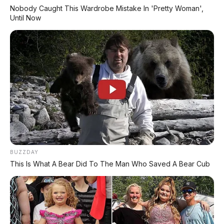
Nobody Caught This Wardrobe Mistake In 'Pretty Woman',
Until Now
BUZZDAY
This Is What A Bear Did To The Man Who Saved A Bear Cub
PROMO TERBATAS!
Voucher Belanja Rp 100.000
AMBIL >