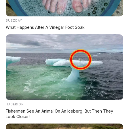
Postingan Terkait
BUZZDAY
What Happens After A Vinegar Foot Soak
Honda Super-One Resmi
Dipamerkan di GIIAS 2026:
Jetour Traveller Plus Resmi
City Car Listrik dengan
Meluncur: SUV Boxy 7 Kursi
Range 274 Km, Harga
dengan Hybrid 610 HP dan
Mulai Rp295 Juta
Range 1.300 Km
HABERION
Fishermen See An Animal On An Iceberg, But Then They
Look Closer!
Jaecoo J7 SIVP Siap Debut
Jetour di Auto China 2026: