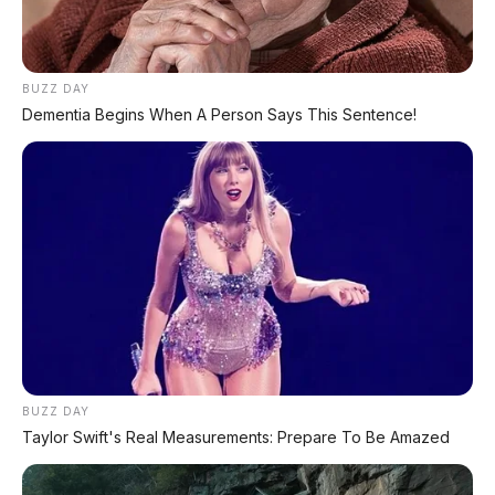
Xpeng G9L: SUV Full-Size Premium dengan AI
VLA 2.0 Siap Meluncur di Indonesia Akhir 2026
BUZZ DAY
MG 07 Buktikan Handling Setara Supercar
Dementia Begins When A Person Says This Sentence!
dengan Moose Test 85,6 Km/Jam
BUZZ DAY
Taylor Swift's Real Measurements: Prepare To Be Amazed