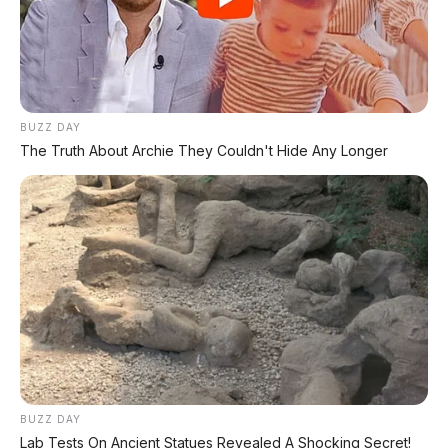
⚡ Hongqi G919: SUV Mewah Tangguh
EREV 831 HP Siap Menantang G-Class
BUZZ DAY
⚡ Leapmotor C10 Resmi Dipamerkan di
The Truth About Archie They Couldn't Hide Any Longer
GIIAS 2026: MPV Listrik Cerdas dengan
800V Fast Charging
PROMO TERBATAS!
MILIKI MOBIL IMPIAN
KREDIT MOBIL
BUZZ DAY
Lab Tests On Ancient Statues Revealed A Shocking Secret!