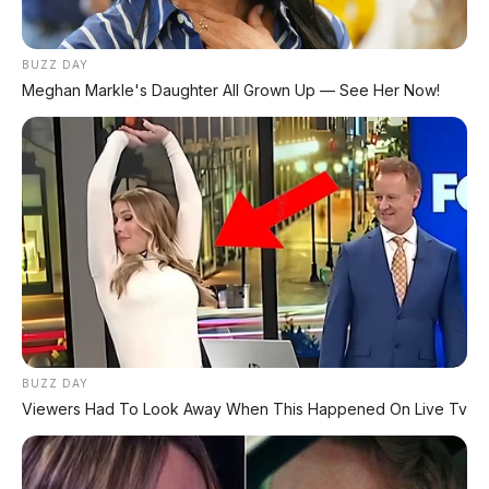
BUZZ DAY
FACEBOOK KAMI
Meghan Markle's Daughter All Grown Up — See Her Now!
Anugerah Perdana Motor Bali
Ikuti kami untuk update stok unit dan berita otomotif harian.
Ikuti Halaman
KATEGORI
OTOMOTIF
Review Mobil
BUZZ DAY
Spesifikasi Motor
Viewers Had To Look Away When This Happened On Live Tv
Tips & Perawatan