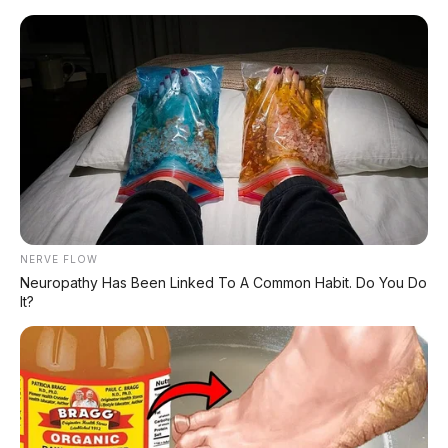
Home
»
Jetour
»
Jetour Freedom 7 Plus
»
Review Mobil
»
Jetour Freedom 7 Plus: SUV Kotak 7-
Seater dengan Kursi Ratu
NERVE FLOW
Neuropathy Has Been Linked To A Common Habit. Do You Do
It?