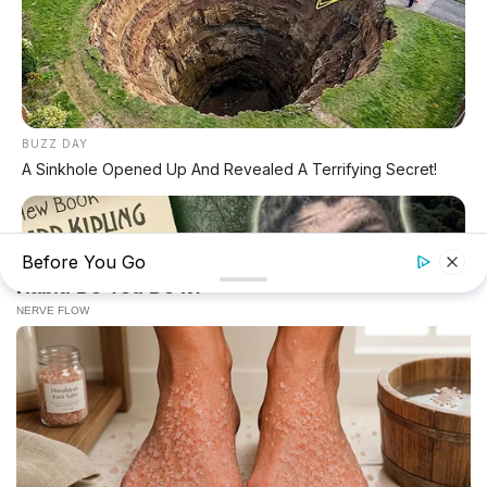
terbaru seputar dunia mobil dan motor, review jujur spesifikasi
kendaraan, daftar harga OTR terbaru, inspirasi modifikasi, info
lalu lintas dan transportasi nasional.
BUZZ DAY
KATEGORI
A Sinkhole Opened Up And Revealed A Terrifying Secret!
Review Mobil
Spesifikasi Motor
Tips & Perawatan
Before You Go
Event Otomotif
Daftar Harga OTR
PERUSAHAAN
✕
Redaksi
Tentang Kami
Kontak Kami
BUZZ DAY
Kebijakan Privasi
The Real Mogli's Story: The Boy Who Never Truly Became