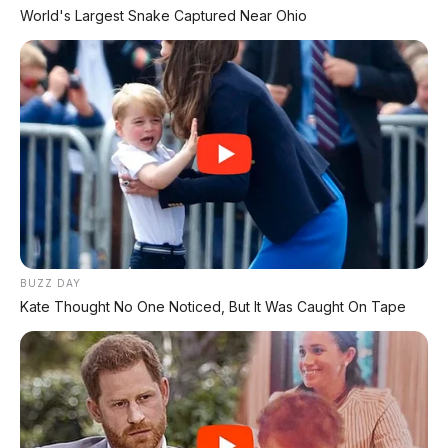
⚡ Xpeng MONA L03: SUV Listrik Global
World's Largest Snake Captured Near Ohio
dengan AI 1.500 TOPS Siap Masuk
Indonesia?
⚡ Xiaomi SkyNomad N90: SUV EREV
Premium dengan Range 1.705 Km
⚡ Chery Tiggo 5 Sport: SUV Kompak
Sporty 156 HP dengan Chip Snapdragon
8155
BUZZ DAY
⚡ BAIC T1 Resmi Dipamerkan di GIIAS
Kate Thought No One Noticed, But It Was Caught On Tape
2026: Hatchback EV Premium dengan
V2L 3.500 Watt dan Range 425 Km
⚡ Leapmotor C10 Resmi di GIIAS 2026:
SUV Listrik Premium Rakitan Lokal Mulai
Rp598 Juta