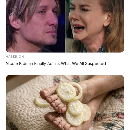
Event Otomotif
Daftar Harga OTR
🔥 UNIT LELANG RESMI
CUCI GUDANG DEALER 2026
HARGA MULAI
HABERION
Nicole Kidman Finally Admits What We All Suspected
RP 1,5 JT
✅ SURAT RESMI (BPKB + STNK)
✅ Kondisi Unit Terawat
✅ Berbagai Merek & Tahun
*STOK TERBATAS - SIAPA CEPAT DIA DAPAT
LIHAT DAFTAR UNIT >