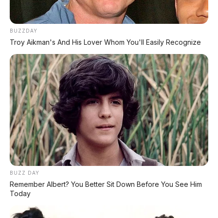
BUZZDAY
Troy Aikman's And His Lover Whom You'll Easily Recognize
BUZZ DAY
Remember Albert? You Better Sit Down Before You See Him
Today