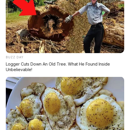
✅ Kelebihan Jetour Freedom 7 Plus
Queen's Passenger Seat
– fitur unik yang
tidak dimiliki kompetitor Jepang
Desain kotak gagah
– tampil beda dari SUV
kebanyakan
BUZZ DAY
Sasis panjang 2.810 mm
– kabin lebih lega
Logger Cuts Down An Old Tree. What He Found Inside
dari Fortuner
Unbelievable!
Suspensi belakang multilink
– kenyamanan
suspensi terjamin
Kabin modern
– layar besar minimalis
❌ Kekurangan yang Perlu
Diperhatikan