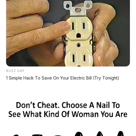
yang menarik
. Desain kotak yang berbeda,
fitur
Queen's Passenger Seat
yang unik, dan
kabin lega di harga yang diduga kompetitif.
Namun, tantangan terbesar bukan di fitur, tapi
di
kepercayaan konsumen dan jaringan
layanan purna jual
. Jika Jetour bisa
menawarkan harga di bawah Rp450 jutaan
dengan garansi mesin panjang, bukan tidak
mungkin SUV China ini bisa mencuri hati
keluarga Indonesia.
BUZZ DAY
1 Simple Hack To Save On Your Electric Bill (Try Tonight)
📰 Rekomendasi Artikel Lainnya:
🏷️ Hyundai Boyong Megawati
Kontrak Rp3 M untuk bintang voli "Megatron"