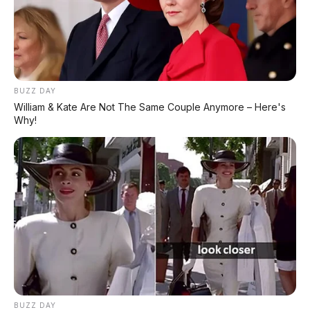
BUZZ DAY
William & Kate Are Not The Same Couple Anymore – Here's
Why!
BUZZ DAY