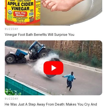
🕒 Dipublikasikan: 13 Mei 2026 | ✍️ Editor: Tim Redaksi
📍 REVIEW UNIT
🚙 REVIEW & FIRST LOOK
BUZZDAY
Vinegar Foot Bath Benefits Will Surprise You
REVIEW UNIT
– Jetour, sub-brand dari Chery
yang dikenal dengan desain
boxy ala Land
Rover
, baru saja meluncurkan Freedom 7 Plus.
SUV 7-seater ini mengusung tampang
lebih
garang dan maskulin
dari pendahulunya.
Dengan fokus pada
ruang kabin lega dan
kenyamanan keluarga
, Freedom 7 Plus hadir
membidik segmen SUV medium yang selama ini
didominasi Jepang.
BUZZDAY
He Was Just A Step Away From Death: Makes You Cry And