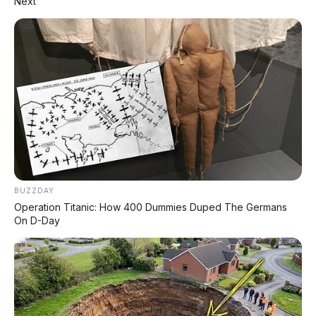
Next
✨ PROMO SPESIAL
Kredit Bunga 1,2%
AJUKAN ➔
Tanpa biaya administrasi
✅ Cukup modal KTP doang!
BUZZDAY
Operation Titanic: How 400 Dummies Duped The Germans
On D-Day
ARSIP DATABASE ARTIKEL
Portal media otomotif terpercaya yang menyajikan berita