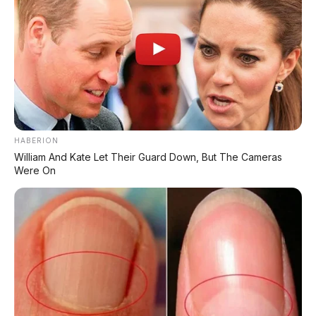
menyatu dengan panel instrumen digital menciptakan
kesan
high-tech
.
Material jok menggunakan kombinasi
kulit sintetis
berkualitas
dengan jahitan kontras yang rapi.
Pengaturan AC
dual-zone
dengan ventilasi khusus
untuk penumpang baris kedua membuat kabin selalu
sejuk.
HABERION
Ruang kabin baris ketiga memang paling pas untuk
William And Kate Let Their Guard Down, But The Cameras
anak-anak atau orang dewasa dengan tinggi di bawah
Were On
170 cm, tapi untuk ukuran SUV segmen medium, ini
sudah cukup kompetitif.
📰 Baca Juga Review SUV Lainnya:
🏷️ Maung MV3 Garuda
Mobil kepresidenan MV3 Garuda Limousine di