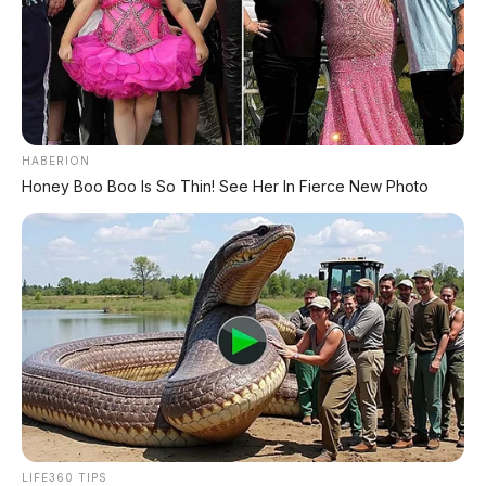
*Klik untuk klaim di marketplace pilihanmu
REKOMENDASI UNTUK ANDA
HABERION
⚡ Xpeng G9L: SUV Full-Size Premium
Honey Boo Boo Is So Thin! See Her In Fierce New Photo
dengan AI VLA 2.0 Siap Meluncur di
Indonesia Akhir 2026
⚡ GAC Trumpchi Yue 7: SUV Off-Road
PHEV Boxy Alias Defender Siap
Meluncur
⚡ Deepal L06: Sedan D-Segment dengan
Suspensi Supercar & Range 1.505 Km
LIFE360 TIPS