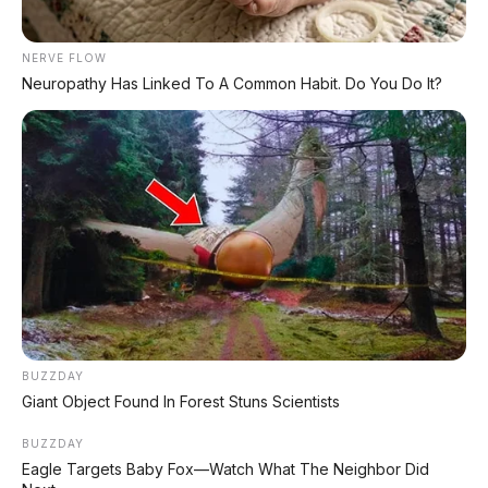
NERVE FLOW
Neuropathy Has Linked To A Common Habit. Do You Do It?
TECHNICAL RESEARCH DIVISION
SPEEDO
SCIENCE
Comprehensive database for automotive engineering,
aerospace physics, and high-velocity performance logs.
LAND RECORDS
AERO TECH
MARINE DATA
→
EXPLORE DATABASE
BUZZDAY
Giant Object Found In Forest Stuns Scientists
BUZZDAY
Eagle Targets Baby Fox—Watch What The Neighbor Did