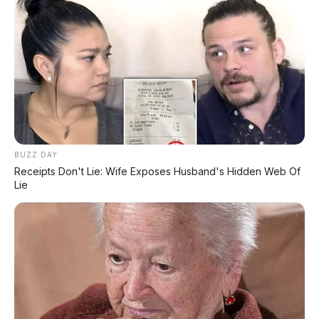
Chat Kami Sekarang
PALING BANYAK
DIBACA
BUZZ DAY
Receipts Don't Lie: Wife Exposes Husband's Hidden Web Of
Lie
Chery Tiggo 5 Sport: SUV Kompak Sporty 156
HP dengan Chip Snapdragon 8155
Leapmotor C10 Resmi di GIIAS 2026: SUV Listrik
Premium Rakitan Lokal Mulai Rp598 Juta
Purbaya "Ancam" Toyota di GIIAS: Pindah Pabrik
dari Thailand atau Kena Pajak!