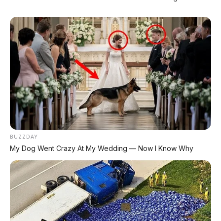
✔
TANPA DP
✔
GRATIS ANGSURAN 1X
✔
GRATIS BALIK NAMA
CEK UNIT SEKARANG
PROMO MINGGU INI
BUZZDAY
My Dog Went Crazy At My Wedding — Now I Know Why
KREDIT MOTOR
SEMUA MEREK
DP MULAI
100RB
NETT