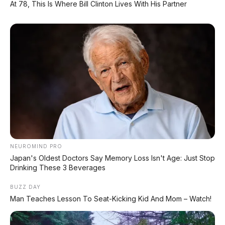
DIJUAL: Mitsubishi Xpander Ultimate 2023
At 78, This Is Where Bill Clinton Lives With His Partner
Matic – Surat Bali, KM 44.000, Pajak Panjang!
DIJUAL : Xpander Ultimate 2019 Matic Surat
Bali – Kondisi Istimewa, KM 37.000
Lihat Semua Unit Bali »
DATABASE
ARTIKEL
NEUROMIND PRO
Japan's Oldest Doctors Say Memory Loss Isn't Age: Just Stop
Drinking These 3 Beverages
BUZZ DAY
Man Teaches Lesson To Seat-Kicking Kid And Mom – Watch!