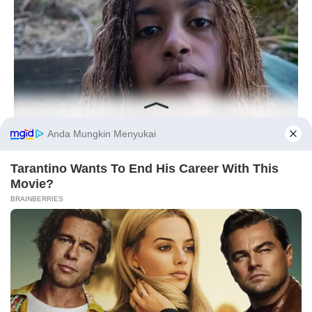
Chat Kami Sekarang
BUZZ DAY
Malia Obama's Transformation Is A Sight To See
PALING BANYAK
DIBACA
Before You Go
Leapmotor B01: Sedan Listrik Kompak 800V
dengan Range 670 Km
✕
Huawei AITO M9: SUV Premium 903 HP dengan
Teknologi Huawei Full-Stack
Xpeng GX: SUV Full-Size Premium dengan AI
Turing & Range 1.585 Km