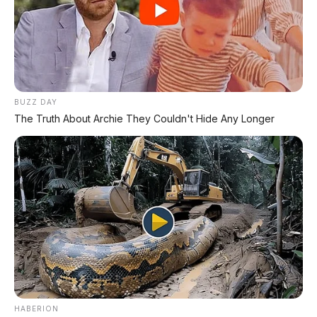
PROMO TERBATAS!
Voucher Belanja Rp 100.000
AMBIL >
*Klik untuk klaim di marketplace pilihanmu
BUZZ DAY
The Truth About Archie They Couldn't Hide Any Longer
REKOMENDASI UNTUK ANDA
⚡ BYD Leopard 8: SUV Off-Road PHEV
748 HP Siap Tantang Land Cruiser!
⚡ Harga BBM 1 Agustus 2026: Bensin
Turun Rp1.000, Solar Naik Rp570
⚡ Chery Tiggo 5 Sport: SUV Kompak
Sporty 156 HP dengan Chip Snapdragon
HABERION