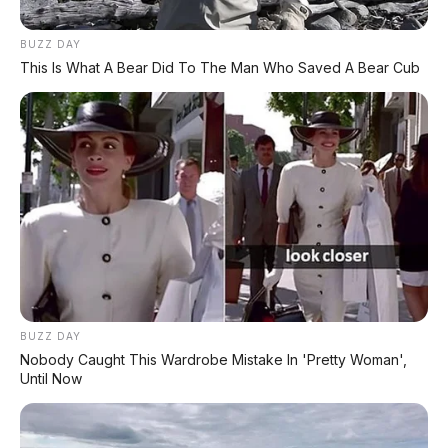
tanpa lutut nyundul kursi depan. Tidak heran jika
mobil ini jadi incaran eksekutif muda yang butuh
BUZZ DAY
sedan mewakili gengsi, tapi tetap fungsional untuk
This Is What A Bear Did To The Man Who Saved A Bear Cub
keluarga.
📰 Baca Juga Mobil China Premium
Lainnya:
🚗 BYD Formula S
Sedan 1.000 HP dengan 3 wujud
🚙 BAIC Beijing 81
BUZZ DAY
Tank sipil dengan triple lockers
Nobody Caught This Wardrobe Mistake In 'Pretty Woman',
Until Now