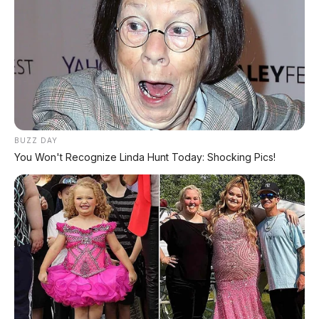
gas untuk mendahului truk di jalan tol atau saat
Anda ingin "melepas penat" di lampu merah, H7
PHEV akan melesat dengan respons yang instan
dan hening. Ini adalah senjata rahasia untuk
menunjukkan bahwa "mobil menteri" modern
tidak bisa dipandang sebelah mata.
BUZZ DAY
⛽ Konsumsi 4,4 L/100km: Irit
You Won't Recognize Linda Hunt Today: Shocking Pics!
untuk Mobil Sebesar Ini
Dengan tenaga supercar, Anda mungkin khawatir
mobil ini boros. Tapi Hongqi mengklaim konsumsi
BBM gabungan hanya 4,4 L/100km (sekitar 22,7
km/liter). Angka ini sangat mengesankan untuk
sedan sepanjang 5 meter.
Bagaimana cara kerja hybridnya? H7 PHEV
menggunakan sistem plug-in hybrid dengan