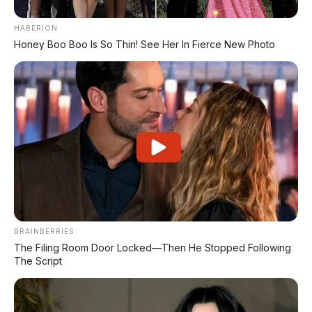
baterai LFP (Lithium Ferro Phosphate) yang aman
HABERION
dan tahan lama. Anda bisa mengisi baterai di
Honey Boo Boo Is So Thin! See Her In Fierce New Photo
rumah atau di stasiun pengisian umum, lalu mobil
akan berjalan dengan mode listrik murni (EV)
untuk penggunaan sehari-hari (misal: ke kantor,
antar anak sekolah) tanpa menggunakan bensin
sama sekali. Saat baterai habis, mesin bensin akan
bekerja, dan konsumsi tetap terjaga berkat
efisiensi sistem hybrid.
🛡️ Keamanan: "Bunker"
Berjalan dengan Jaminan
BRAINBERRIES
Keselamatan
The Filing Room Door Locked—Then He Stopped Following
The Script
Hongqi H7 PHEV disebut sebagai "mobile safety
fortress" (benteng keselamatan berjalan). Desain