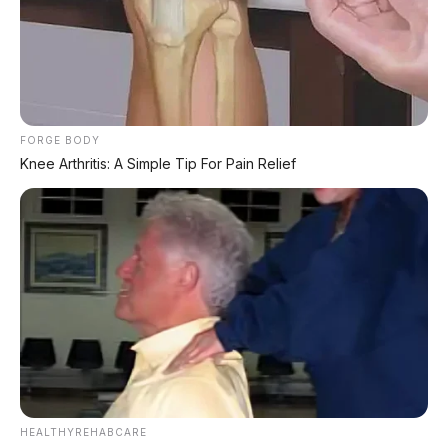
✅
Honda, Yamaha, Suzuki, Kawasaki
✅ Proses 1 Jam Langsung ACC
✅ Syarat Cukup KTP & KK
AMBIL PROMO >
FORGE BODY
Knee Arthritis: A Simple Tip For Pain Relief
DIJUAL MOBIL BEKAS DENPASAR
DIJUAL: Suzuki Swift GX 2013 Manual – Hitam
Legam, Low KM 100 Ribu, Pajak Panjang!
Kondisi Istimewa di Denpasar
DIJUAL: Nissan Serena HWS Matic 2017 –
Kondisi Istimewa, Hanya 68.000 KM! Siap Pakai
di Denpasar
HEALTHYREHABCARE