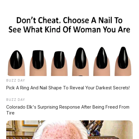
Home
»
Hongqi
»
Hongqi H7 PHEV
»
mobil hybrid
»
Review Mobil
»
Mobil "Menteri" Kini Jadi Sporty! Hongqi
H7 PHEV Meluncur, 0-100 3,9 Detik, Irit
4,4L/100km
BUZZ DAY
Pick A Ring And Nail Shape To Reveal Your Darkest Secrets!
BUZZ DAY
Colorado Elk's Surprising Response After Being Freed From
Tire