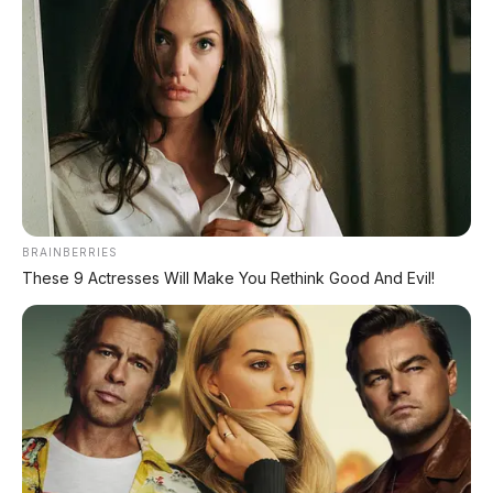
Hongqi H7 PHEV adalah terobosan
berani dari FAW Group. Citra merek
Hongqi yang dulu "kaku" dan "formal"
kini diubah total dengan desain sporty,
performa supercar, dan teknologi
hybrid modern. Mobil ini layak
diperhitungkan sebagai pesaing serius
bagi BMW Seri 5, Mercedes E-Class, dan
BRAINBERRIES
Audi A6.
These 9 Actresses Will Make You Rethink Good And Evil!
Namun, seperti biasa, mobil China
premium masih memiliki "pekerjaan
rumah" di Indonesia: membangun
jaringan dealer, kepercayaan merek,
dan nilai jual kembali. Jika Hongqi serius
masuk ke Indonesia, mereka harus