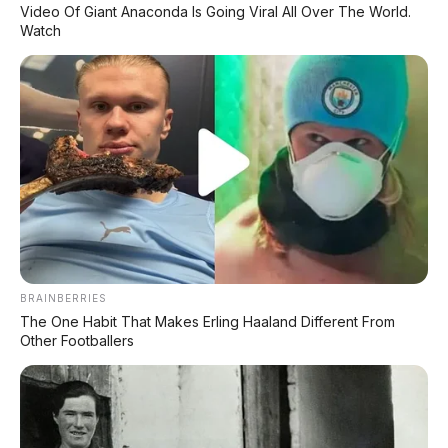
8155
Video Of Giant Anaconda Is Going Viral All Over The World.
Watch
⚡ MG 07: Sedan Fastback Listrik 845 Km
dengan Harga Mulai Rp322 Juta
⚡ Leapmotor B01: Sedan Listrik Kompak
800V dengan Range 670 Km
⚡ GAC Trumpchi Yue 7: SUV Off-Road
PHEV Boxy Alias Defender Siap
Meluncur
BRAINBERRIES
The One Habit That Makes Erling Haaland Different From
Other Footballers
⚡ Bus Gunung Harta Terbakar di Tol
Nganjuk, 33 Orang Selamat
⚡ Land Rover Freelander 8: SUV
Premium EREV Mewah 6 Kursi Siap