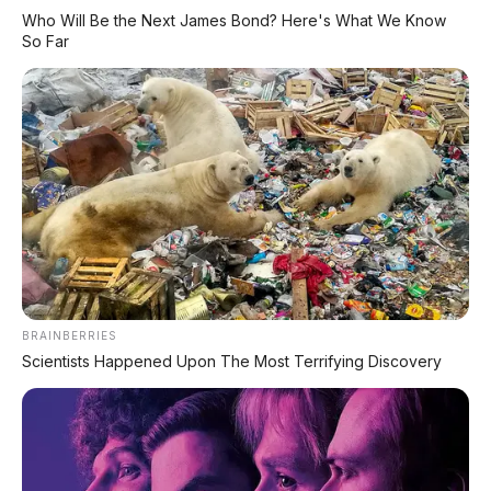
bengkel untuk mendapatkan fitur baru atau
Who Will Be the Next James Bond? Here's What We Know
perbaikan bug. Cukup dari rumah, klik "update",
So Far
dan mobil Anda akan semakin cerdas seiring
waktu.
Dilengkapi dengan modem 5G, memungkinkan
mobil Anda berkomunikasi dengan infrastruktur
lalu lintas (lampu merah, rambu lalu lintas) untuk
meningkatkan keselamatan dan efisiensi.
👍 Kelebihan & 👎 Kekurangan
Hongqi H7 PHEV
BRAINBERRIES
Scientists Happened Upon The Most Terrifying Discovery
✅
Kelebihan