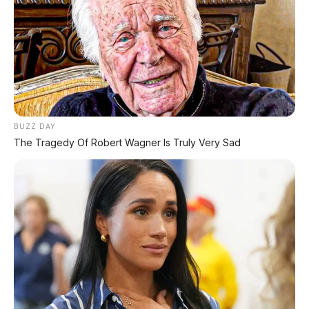
🕒
Dipublikasikan:
11 Mei 2026 | ✍️
Editor:
Tim Redaksi
📍 BEIJING, CHINA
🚗 SEDAN PREMIUM • PLUG-IN HYBRID
BUZZ DAY
BEIJING
– Jika dulu Anda melihat mobil
The Tragedy Of Robert Wagner Is Truly Very Sad
dengan logo "Hongqi" (Bendera Merah),
Anda mungkin berpikir: "Ini mobil
pejabat atau menteri." Tapi citra itu
berubah total di
Beijing Auto Show
2026
.
Hongqi, sub-brand FAW yang identik
dengan kemewahan dan otoritas, kini