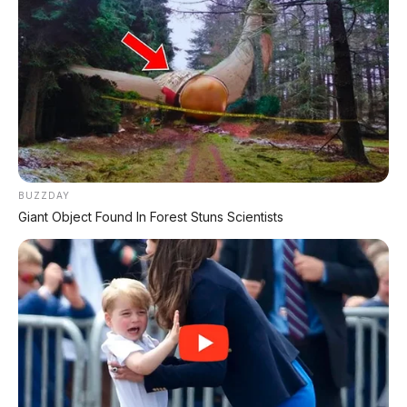
Leapmotor B01: Sedan Listrik Kompak 800V dengan
Range 670 Km
Huawei AITO M9: SUV Premium 903 HP dengan
Teknologi Huawei Full-Stack
Xpeng GX: SUV Full-Size Premium dengan AI Turing &
Range 1.585 Km
BUZZDAY
BYD Leopard 8: SUV Off-Road PHEV 748 HP Siap
Giant Object Found In Forest Stuns Scientists
Tantang Land Cruiser!
MG 4X: SUV Listrik Kompak dengan Baterai Semi-
Solid-State & Range 610 Km
Maextro V800: MPV Ultra-Mewah EREV 531 HP
Penantang Toyota Alphard
LIHAT LAINNYA