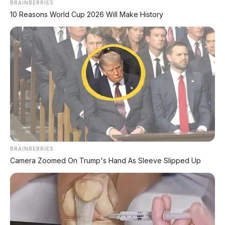
BRAINBERRIES
✔
TANPA DP
10 Reasons World Cup 2026 Will Make History
✔
GRATIS ANGSURAN 1X
✔
GRATIS BALIK NAMA
CEK UNIT SEKARANG
PROMO MINGGU INI
BRAINBERRIES
Camera Zoomed On Trump's Hand As Sleeve Slipped Up
KREDIT MOTOR
SEMUA MEREK
DP MULAI
100RB
NETT