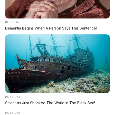
Bagikan:
BUZZDAY
Dementia Begins When A Person Says This Sentence!
Postingan Terkait
Foton Mars PHEV 2026:
Stelato S9 Touring: Station
Pikap Hybrid 469 Hp
Wagon Listrik Premium
dengan Range 1.200 Km
dengan Total Range 1.305
Km
BUZZ DAY
Scientists Just Shocked The World In The Black Sea!
BUZZ DAY