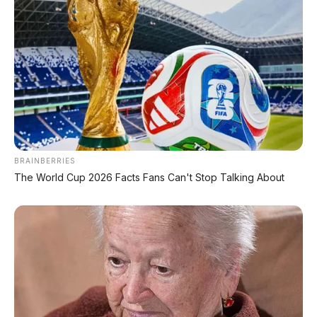
🏍️ Info Motor Honda
🏍️ Info Motor Yamaha
🏍️ Info Motor Suzuki
🏍️ Info Motor Kawasaki
BRAINBERRIES
The World Cup 2026 Facts Fans Can't Stop Talking About
#HongqiH7PHEV
#SedanPremium
#MobilListrik
#HongqiIndonesia
© 2026 AP Motor – Hongqi H7 PHEV: sedan premium plug-in
hybrid dengan akselerasi 3,9 detik, konsumsi 4,4 L/100km,
dimensi 5.060 mm, wheelbase 2.970 mm. Mesin 1.5L turbo,
baterai LFP. Fitur keamanan lengkap, layar ganda, OTA updates,
dan konektivitas 5G.