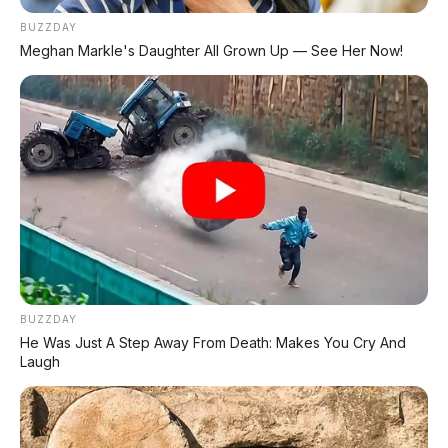
meluncurkan
H7 PHEV generasi
BUZZDAY
terbaru
. Bukan lagi sedan kaku yang
Meghan Markle's Daughter All Grown Up — See Her Now!
hanya pantas untuk iring-iringan, tapi
fastback sporty dengan akselerasi 0-
100 km/jam hanya 3,9 detik!
Hongqi H7 PHEV: "Mobil Menteri" yang
bisa ngebut kayak supercar. Apakah
ini sedan premium China paling
menggoda? Yuk kita bedah!
BUZZDAY
He Was Just A Step Away From Death: Makes You Cry And
📏 Panjang 5,06 Meter: Tetap
Laugh
Berkelas, Tapi Kini Menggoda
Hongqi H7 PHEV memiliki dimensi yang sangat