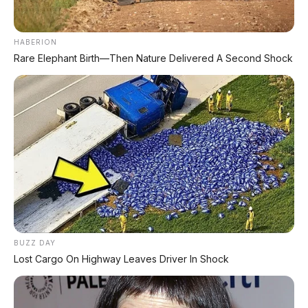
⚡ 3,9 Detik ke 100 Km/Jam:
Bukan Sekadar "Mobil
Pejabat" Lagi
HABERION
Rare Elephant Birth—Then Nature Delivered A Second Shock
Angka akselerasi 3,9 detik adalah sesuatu yang
sulit dicerna untuk mobil yang identik dengan
kemewahan. Ini lebih cepat dari Porsche Panamera
(sekitar 4,5 detik) dan setara dengan mobil sport
murni.
Bagaimana Hongqi mencapainya? Menggunakan
sistem plug-in hybrid yang dimotori mesin 1.5L
turbo dan motor listrik yang sangat bertenaga.
Kombinasi ini menghasilkan total tenaga yang
diperkirakan di atas 400 hp, cukup untuk
BUZZ DAY
menggerakkan sedan seberat sekitar 2 ton dengan
Lost Cargo On Highway Leaves Driver In Shock
sangat gesit.
Apa artinya bagi Anda? Saat Anda menginjak pedal