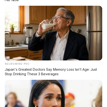
Bali – Kondisi Istimewa, KM 37.000
Lihat Semua Unit Bali »
DATABASE
ARTIKEL
NEUROMIND PRO
Japan's Greatest Doctors Say Memory Loss Isn't Age: Just
Stop Drinking These 3 Beverages
Leapmotor B01: Sedan Listrik Kompak 800V dengan
Range 670 Km
Huawei AITO M9: SUV Premium 903 HP dengan