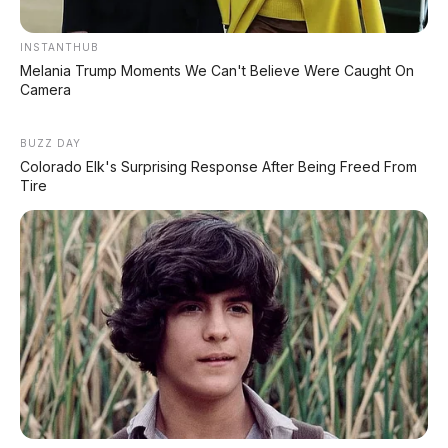
INSTANTHUB
Melania Trump Moments We Can't Believe Were Caught On
#CheryTiggoV
#BeijingAutoShow2026
Camera
#Chery
#SUVTransformers
BUZZ DAY
#MobilKeluarga
#PickupSUV
Colorado Elk's Surprising Response After Being Freed From
Tire
© 2026 AP Motor – Chery Tiggo V: SUV 3-in-1 yang bisa
berubah menjadi MPV dan pickup. Ground clearance 220mm,
hybrid, 7 kursi. Rencana produksi 2027. Sumber: Beijing Auto
Show 2026, Chery International.
Bagikan:
Postingan Terkait