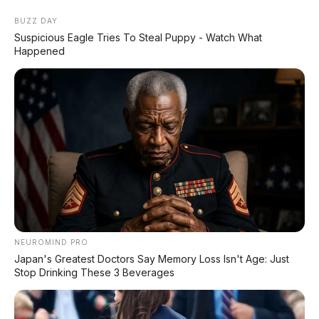
BUZZ DAY
Suspicious Eagle Tries To Steal Puppy - Watch What
Happened
Home
»
Cherry
»
Cherry Tiggo V
»
mobil hybrid
»
Review Mobil
»
SUV Bisa Berubah Jadi Pickup! Chery
Tiggo V 2027 Mobil Keluarga 3-in-1
Paling Multifungsi
NEUROMIND PRO
Japan's Greatest Doctors Say Memory Loss Isn't Age: Just
Stop Drinking These 3 Beverages