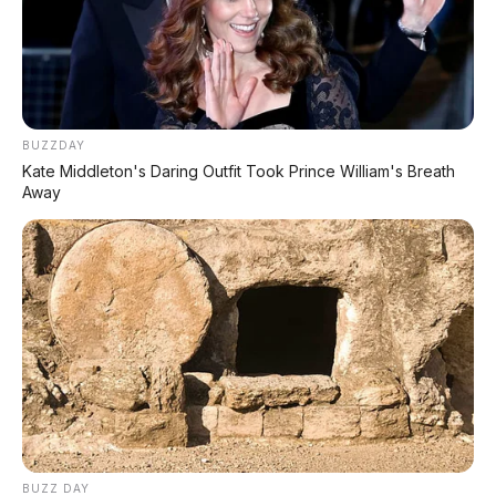
Belum pasti masuk Indonesia
– masih
menunggu konfirmasi Chery Indonesia
Kompetitor berat
– dari Mitsubishi
Xforce, Honda HR-V, dan Hyundai Creta
BUZZDAY
Kate Middleton's Daring Outfit Took Prince William's Breath
Away
🔋 Mesin: Chery Super Hybrid
(CSH) Generasi ke-6
Tiggo V akan tersedia dalam dua varian:
Plug-in
Hybrid (PHEV)
dan
Internal Combustion Engine
(ICE)
murni. Chery mengklaim sistem hybrid
generasi ke-6 mereka memiliki efisiensi termal
mencapai
44,5%
, salah satu yang tertinggi di
industrinya.
PHEV:
Konsumsi 6,0 L/100 km, cocok untuk
BUZZ DAY