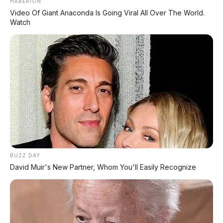
HABERION
Video Of Giant Anaconda Is Going Viral All Over The World.
Watch
REKOMENDASI UNTUK ANDA
⚡ Leapmotor D99: MPV Listrik Premium
700 Km dengan Harga Mulai Rp660 Juta
⚡ GAC Trumpchi Yue 7: SUV Off-Road
PHEV Boxy Alias Defender Siap
Meluncur
BUZZ DAY
⚡ Bus Gunung Harta Terbakar di Tol
David Muir's New Partner, Whom You'll Easily Recognize
Nganjuk, 33 Orang Selamat
⚡ MG 4X: SUV Listrik Kompak dengan
Baterai Semi-Solid-State & Range 610
Km