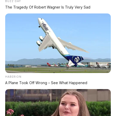
BUZZ DAY
Velg & Ban
19 inci dengan Pirelli all-terrain
The Tragedy Of Robert Wagner Is Truly Very Sad
Harga
Di atas Chery Tiggo 9 (~Rp700-800 jutaan
Estimasi
Jadwal
2027
Produksi
📰 Baca Juga Mobil Hybrid & SUV
Terbaru:
HABERION
A Plane Took Off Wrong – See What Happened
🚗 Chery Fulwin A9L
Sedan premium dengan jarak tempuh
2.500 km!
⚡ Chery Fulwin A9