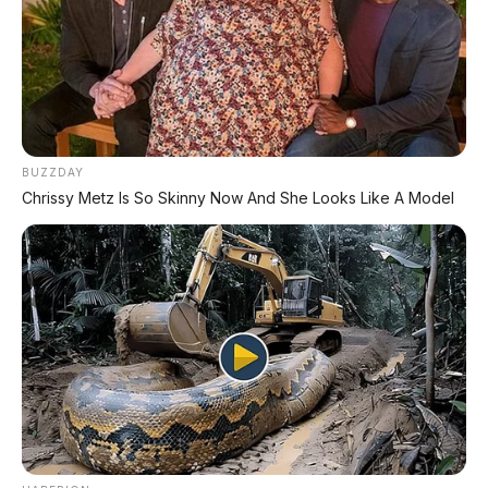
BUZZDAY
Chrissy Metz Is So Skinny Now And She Looks Like A Model
PROMO TERBATAS!
Voucher Belanja Rp 100.000
AMBIL >
*Klik untuk klaim di marketplace pilihanmu