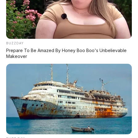
Sedan listrik mewah dari Chery
🏔️ Jetour Traveler 8
SUV off-road tangguh dari Chery Group
BUZZDAY
Prepare To Be Amazed By Honey Boo Boo's Unbelievable
Makeover