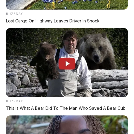
mode
untuk 7 penumpang, dan
PUP
BUZZDAY
(Pickup Utility) mode
untuk angkut
Lost Cargo On Highway Leaves Driver In Shock
barang. Cukup lepas atap belakang dan
kursi baris ketiga, SUV ini berubah jadi
double-cab ute!
Chery Tiggo V: SUV pertama di dunia
yang bisa berubah jadi pickup.
Apakah ini masa depan mobilitas
keluarga? Yuk kita bedah tuntas!
BUZZDAY
This Is What A Bear Did To The Man Who Saved A Bear Cub
🚙 Chery Tiggo V: SUV
Transformers yang Bisa Jadi
Pickup