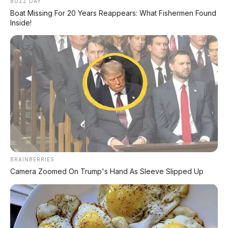
BUZZ DAY
Boat Missing For 20 Years Reappears: What Fishermen Found
Inside!
🔄 3 Mode dalam 1 Mobil: SUV,
MPV, dan Pickup
🚙
BRAINBERRIES
SUV Mode
Camera Zoomed On Trump's Hand As Sleeve Slipped Up
Ground clearance 220mm, ban all-terrain,
ADAS lengkap. Cocok untuk perjalanan
sehari-hari dan petualangan ringan.