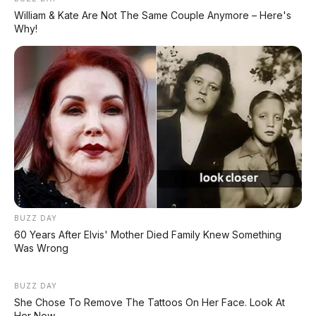
William & Kate Are Not The Same Couple Anymore – Here's
AMBIL PROMO >
Why!
DIJUAL MOBIL BEKAS DENPASAR
DIJUAL: Suzuki Swift GX 2013 Manual – Hitam
Legam, Low KM 100 Ribu, Pajak Panjang!
Kondisi Istimewa di Denpasar
DIJUAL: Nissan Serena HWS Matic 2017 –
Kondisi Istimewa, Hanya 68.000 KM! Siap Pakai
di Denpasar
BUZZ DAY
60 Years After Elvis' Mother Died Family Knew Something
Was Wrong
DIJUAL: Mitsubishi Xpander Ultimate 2023
Matic – Surat Bali, KM 44.000, Pajak Panjang!
BUZZ DAY
She Chose To Remove The Tattoos On Her Face. Look At
DIJUAL : Xpander Ultimate 2019 Matic Surat
Her Now