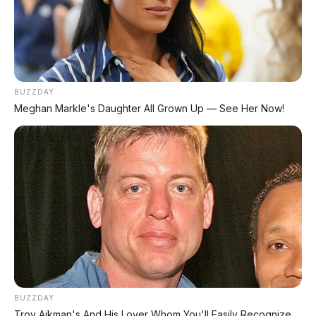
Teknologi Huawei Full-Stack
Xpeng GX: SUV Full-Size Premium dengan AI Turing &
Range 1.585 Km
BYD Leopard 8: SUV Off-Road PHEV 748 HP Siap
BUZZDAY
Tantang Land Cruiser!
Meghan Markle's Daughter All Grown Up — See Her Now!
MG 4X: SUV Listrik Kompak dengan Baterai Semi-
Solid-State & Range 610 Km
Maextro V800: MPV Ultra-Mewah EREV 531 HP
Penantang Toyota Alphard
LIHAT LAINNYA
BUZZDAY
Troy Aikman's And His Lover Whom You'll Easily Recognize