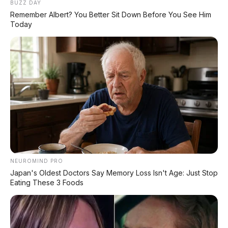
BUZZ DAY
Remember Albert? You Better Sit Down Before You See Him
Today
Chery Jetour Globetrotter
Xpeng G9L: SUV Full-Size
G700 Debut, SUV Off-
Premium dengan AI VLA
Road Hybrid 892 HP
2.0 Siap Meluncur di
dengan 3 Diferensial Kunci
Indonesia Akhir 2026
NEUROMIND PRO
Japan's Oldest Doctors Say Memory Loss Isn't Age: Just Stop
Subaru Outback 2026
Eating These 3 Foods
Resmi Dipamerkan di
BAIC Beijing 81 Resmi
GIIAS: SUV Wagon
Debut: 'Tactical Box' SUV 6
Premium dengan Ground
Kursi dengan Range 145
Clearance 213 mm dan
Km dan Harga Mulai Rp54
Mesin 2.5L Boxer