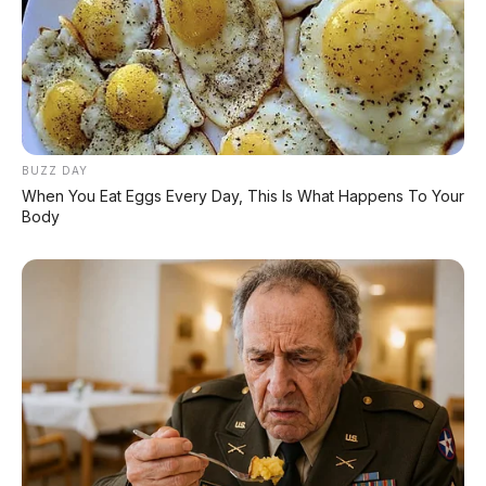
🚐
MPV Mode
BUZZ DAY
When You Eat Eggs Every Day, This Is What Happens To Your
7 kursi penumpang (2+2+3), 42 storage
Body
space, N95 cabin filter, AC 3 zona, fridge di
kabin. Nyaman untuk keluarga besar.
🛻
PUP Mode (Pickup)