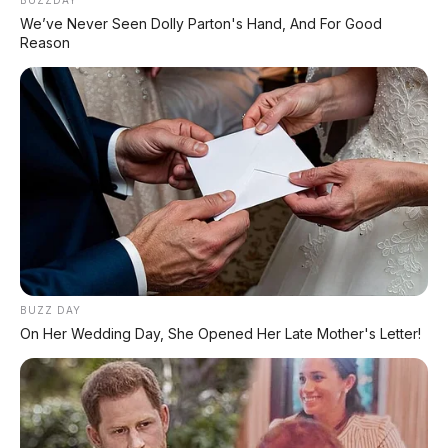
⚡ Xiaomi SkyNomad N90: SUV EREV
We’ve Never Seen Dolly Parton's Hand, And For Good
Premium dengan Range 1.705 Km
Reason
⚡ Maextro V800: MPV Ultra-Mewah
EREV 531 HP Penantang Toyota Alphard
PROMO TERBATAS!
MILIKI MOBIL IMPIAN
KREDIT MOBIL
BUZZ DAY
On Her Wedding Day, She Opened Her Late Mother's Letter!
✔
TANPA DP
✔
GRATIS ANGSURAN 1X