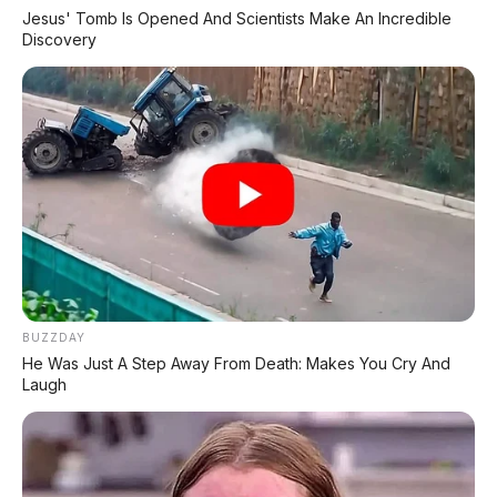
penggunaan harian irit.
Jesus' Tomb Is Opened And Scientists Make An Incredible
Discovery
ICE:
Konsumsi 7,84 L/100 km dengan tangki
penuh diklaim mampu mencapai 650 km.
Penggerak:
Kemungkinan 2 motor listrik
(FWD) atau 3 motor (AWD) dengan baterai 34
kWh seperti Tiggo 9.
📰 Baca Juga SUV & Mobil Keluarga
Lainnya:
⚡ BYD Atto 3
BUZZDAY
Fast charging 5 menit jarak 630 km
He Was Just A Step Away From Death: Makes You Cry And
Laugh
🚙 Honda ZR-V
SUV kompak premium dari Honda