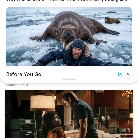
Before You Go
BUZZ DAY
He Awaited Death, But What This Animal Did Left Him
Speechless!
✕