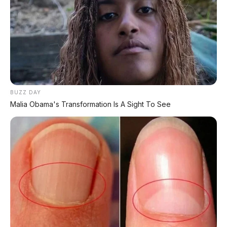
Chery Tiggo V merupakan evolusi dari konsep
T1TP
yang pernah dipamerkan sebelumnya. Mobil
ini dibangun di atas platform
monocoque
(bukan
ladder frame seperti pickup biasa), sehingga
kenyamanan berkendaranya setara SUV keluarga.
Fitur paling unggulannya adalah
atap belakang
BUZZ DAY
yang bisa dilepas
dan
kursi baris ketiga yang
Malia Obama's Transformation Is A Sight To See
bisa dibongkar
. Dalam waktu singkat, Tiggo V
bertransformasi dari SUV 7-seater menjadi
pickup
dengan bak terbuka
, dilengkapi
sports bar
dan
adjustable dividers
untuk memisahkan kabin
dengan area kargo.
Chery mengklaim ada
6 konfigurasi berbeda
yang bisa dilakukan, termasuk mode
camper
untuk berkemah. Ini menjadikan Tiggo V sebagai
kendaraan paling serbaguna
di kelasnya.