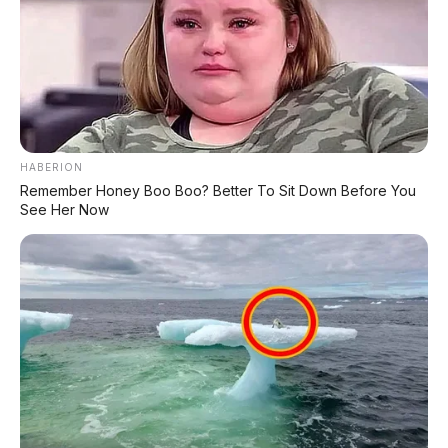
🏔️ Jetour Traveler 8
SUV off-road dengan desain kotak
tangguh
HABERION
Remember Honey Boo Boo? Better To Sit Down Before You
🚀 Chery Tiggo V: Masa
See Her Now
Depan Mobilitas Keluarga?
Chery Tiggo V adalah
terobosan berani
di segmen SUV keluarga. Dengan
kemampuan berubah menjadi MPV dan
pickup, mobil ini menawarkan
fleksibilitas yang belum pernah ada
sebelumnya
. Bayangkan: satu mobil
bisa dipakai untuk antar jemput anak