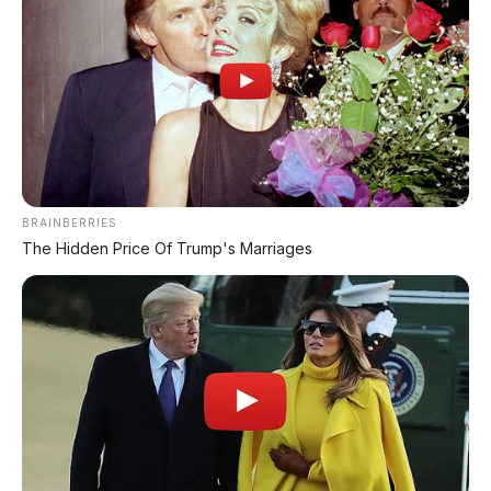
ditunggu!
Sayangnya masih harus
sabar hingga 2027. 🚙🛻
📑 Info Lengkap Seputar Otomotif
dari AP Motor:
BRAINBERRIES
🔋 Info Mobil Listrik
The Hidden Price Of Trump's Marriages
⚡ Info Motor Listrik
🏍️ Info Motor Honda
🏍️ Info Motor Yamaha
🏍️ Info Motor Suzuki
🏍️ Info Motor Kawasaki