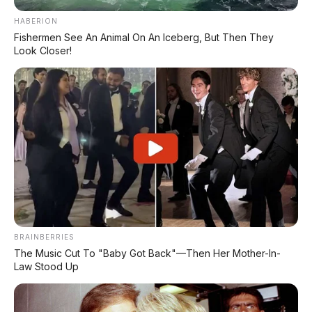
sekolah (SUV), jalan-jalan sekeluarga
HABERION
(MPV), sekaligus angkut barang ke
Fishermen See An Animal On An Iceberg, But Then They
pasar atau camping (pickup).
Look Closer!
Tentu ada harga yang harus dibayar:
diprediksi mahal
dan
proses
transformasi mungkin ribet
. Tapi
untuk keluarga yang aktif dan butuh
satu kendaraan serba bisa, Tiggo V
adalah solusi yang sangat menarik.
Kesimpulan Ghibah:
Tiggo V adalah
mobil transformator beneran, bukan
BRAINBERRIES
The Music Cut To "Baby Got Back"—Then Her Mother-In-
cuma robot mainan
. Buat yang bosan
Law Stood Up
dengan SUV itu-itu aja dan butuh
fleksibilitas maksimal,
mobil ini layak