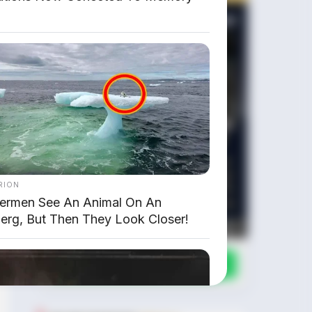
RION
hermen See An Animal On An
erg, But Then They Look Closer!
Chat Kami Sekarang