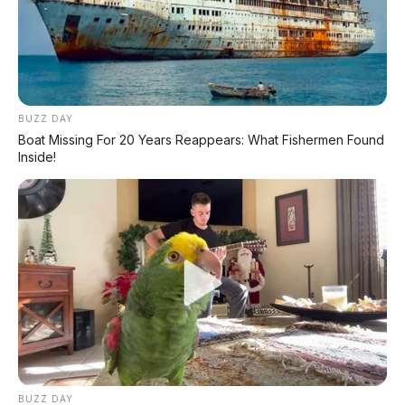
perawatan EV
🚙 Lexus ES300h 2026 Debut
Sedan hybrid irit 4,39 L/100 km
BUZZ DAY
Boat Missing For 20 Years Reappears: What Fishermen Found
🚐 Volkswagen ID. Buzz Raih Bintang 5 Uji
Inside!
Tabrak
Skor perlindungan dewasa 92%
📑 Info Lengkap Seputar Otomotif dari
AP Motor:
🔋 Info Mobil Listrik
BUZZ DAY