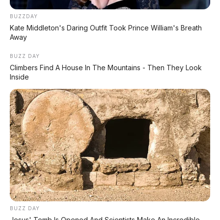
•
Harga di Indonesia akan lebih mahal
–
pajak impor bisa bikin Rp600-800 juta
BUZZDAY
Kate Middleton's Daring Outfit Took Prince William's Breath
•
Dealer network terbatas
– di luar China,
Away
belum seluas kompetitor
BUZZ DAY
Climbers Find A House In The Mountains - Then They Look
Inside
📝 Kesimpulan
FAW Hongqi H5 PHEV adalah sedan mewah
hybrid yang menawarkan kombinasi sempurna
antara desain premium, efisiensi luar biasa
(total range 1.600 km), dan harga sangat
kompetitif.
Dengan fast charging 13,7 menit, EV
range 170 km, serta interior yang direvolusi total
dengan layar ganda mengambang dan chip
Snapdragon 8155P, H5 PHEV menjadi pesaing serius
BUZZ DAY
bagi Toyota Camry Hybrid dan Honda Accord
Jesus' Tomb Is Opened And Scientists Make An Incredible