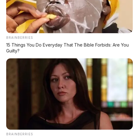
PROMO TERBATAS!
Voucher Belanja Rp 100.000
AMBIL >
*Klik untuk klaim di marketplace pilihanmu
BRAINBERRIES
15 Things You Do Everyday That The Bible Forbids: Are You
Guilty?
REKOMENDASI UNTUK ANDA
⚡ GAC Hyptec S600: SUV Listrik
Premium dengan Range 800 Km Siap
Hadir di Indonesia?
⚡ Xiaomi SkyNomad N90: SUV EREV
Premium dengan Range 1.705 Km
BRAINBERRIES