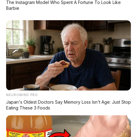
The Instagram Model Who Spent A Fortune To Look Like
Barbie
Chat Kami Sekarang
PALING BANYAK
DIBACA
Leapmotor B01: Sedan Listrik Kompak 800V
dengan Range 670 Km
NEUROMIND PRO
Japan's Oldest Doctors Say Memory Loss Isn't Age: Just Stop
Eating These 3 Foods
Huawei AITO M9: SUV Premium 903 HP dengan
Teknologi Huawei Full-Stack
Xpeng GX: SUV Full-Size Premium dengan AI
Turing & Range 1.585 Km