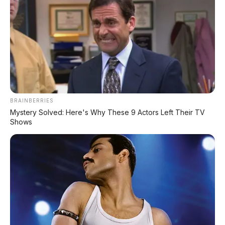
dengan AI Turing & Range 1.585 Km
⚡ Xpeng MONA L03: SUV Listrik Global
dengan AI 1.500 TOPS Siap Masuk
Indonesia?
⚡ Harga BBM 1 Agustus 2026: Bensin
BRAINBERRIES
Turun Rp1.000, Solar Naik Rp570
Mystery Solved: Here's Why These 9 Actors Left Their TV
Shows
PROMO TERBATAS!
MILIKI MOBIL IMPIAN
KREDIT MOBIL