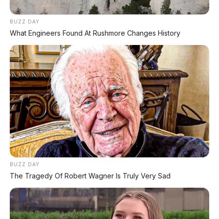
lebar, bukan vertikal lagi
BUZZ DAY
Chipset:
Qualcomm Snapdragon 8155P untuk
What Engineers Found At Rushmore Changes History
sistem infotainment yang mulus
Sistem Operasi:
Lingxi Cockpit + AI voice assistant
ADAS:
Sinap Zhixing driving assistance system
Selektor Gigi:
Column shifter (di belakang setir),
bukan di konsol tengah
Warna Interior Baru:
Graphite Black + Moonlight
White kombinasi dual-tone yang fresh
Permukaan Sentuh:
Soft-touch material
dominan, menciptakan nuansa premium
Ambient Light:
Ya, multi-warna
BUZZ DAY
The Tragedy Of Robert Wagner Is Truly Very Sad
📰 Baca Juga: