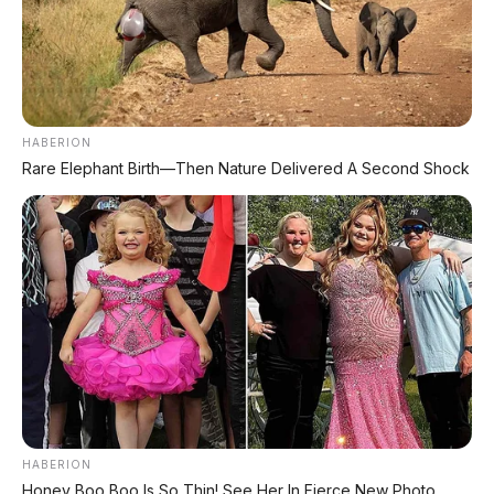
Bagikan:
Postingan Terkait
HABERION
Rare Elephant Birth—Then Nature Delivered A Second Shock
Hyundai Ioniq 9 Resmi
Meluncur di GIIAS 2026:
Geely Galaxy M9 2026:
SUV Listrik Flagship 7
SUV PHEV 858 HP dengan
Penumpang Harga Rp1,49
Range 1.500 Km
Miliar
HABERION
Honey Boo Boo Is So Thin! See Her In Fierce New Photo