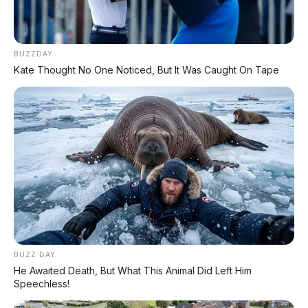
BUZZDAY
Kate Thought No One Noticed, But It Was Caught On Tape
BUZZ DAY
He Awaited Death, But What This Animal Did Left Him
Speechless!