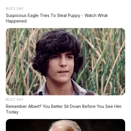
BUZZ DAY
Suspicious Eagle Tries To Steal Puppy - Watch What
Happened
Home
»
harga mobil
»
Hongqi
»
Hongqi H5
»
mobil hybrid
»
Review Mobil
»
Hongqi H5 PHEV 2026 Debut: Sedan
Mewah Hybrid, Total Range 1.600 Km,
Harga Mulai Rp330 Juta
📹 Video walkaround FAW Hongqi H5 PHEV 2026 – Sedan
mewah hybrid dengan total range 1.600 km (Beijing Auto
Show 2026)
BUZZ DAY
Remember Albert? You Better Sit Down Before You See Him
Dipublikasikan:
11 Juni 2026 |
Editor:
Tim AP Motor |
Today
Lokasi:
BEIJING / JAKARTA
🚗 SEDAN MEWAH HYBRID