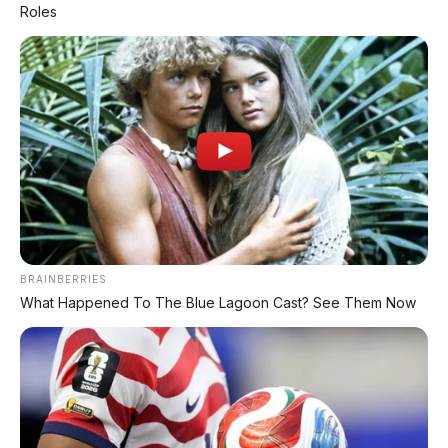
Roles
✅
Honda, Yamaha, Suzuki, Kawasaki
✅ Proses 1 Jam Langsung ACC
✅ Syarat Cukup KTP & KK
AMBIL PROMO >
DIJUAL MOBIL BEKAS DENPASAR
DIJUAL: Suzuki Swift GX 2013 Manual – Hitam
BRAINBERRIES
Legam, Low KM 100 Ribu, Pajak Panjang!
What Happened To The Blue Lagoon Cast? See Them Now
Kondisi Istimewa di Denpasar
DIJUAL: Nissan Serena HWS Matic 2017 –
Kondisi Istimewa, Hanya 68.000 KM! Siap Pakai
di Denpasar