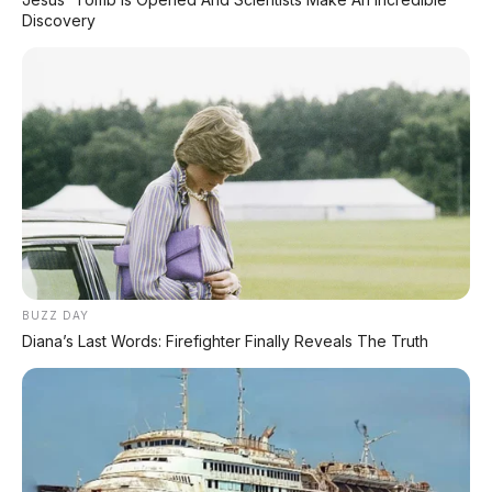
e:PHEV.
Discovery
Hongqi telah membuktikan bahwa mobil China
tidak lagi "murah dan murahan". Dengan H5 yang
telah terjual lebih dari 600.000 unit sejak
diluncurkan, brand ini memiliki fondasi kuat. Jika
Hongqi Indonesia memutuskan untuk membawa
H5 PHEV ke Tanah Air, sedan ini berpotensi menjadi
alternatif menarik di segmen sedan menengah
premium. Pantau terus AP Motor untuk update
terbaru! 🚗
BUZZ DAY
Diana’s Last Words: Firefighter Finally Reveals The Truth
📰 Rekomendasi Artikel Lainnya:
⚠️ 24 Sisi Gelap Mobil Listrik
Fakta mengejutkan tentang biaya dan