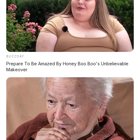
🚛 JAC Hunter Raih 5 Bintang Uji Tabrak
Pikap PHEV pertama dengan nilai sempurna
🚐 GAC Trumpchi M8 PHEV L: MPV Mewah
557 HP
LiDAR standar, harga setengah Alphard
BUZZDAY
Prepare To Be Amazed By Honey Boo Boo's Unbelievable
🚗 BYD Atto 1 2026 Facelift
Makeover
City car LiDAR termurah