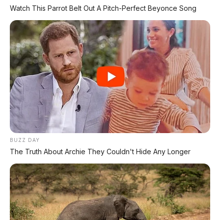
⚡ Info Motor Listrik
Watch This Parrot Belt Out A Pitch-Perfect Beyonce Song
🏍️ Info Motor Honda
🏍️ Info Motor Yamaha
🏍️ Info Motor Suzuki
🏍️ Info Motor Kawasaki
#Hongqi #FAW #HongqiH5 #H5PHEV
#SedanMewah #PHEV #Hybrid
BUZZ DAY
The Truth About Archie They Couldn't Hide Any Longer
#TotalRange1600km #BeijingAutoShow2026
#MobilChina
© 2026 AP Motor – Portal Otomotif Terpercaya |
Sumber: FAW Hongqi, Beijing Auto Show 2026