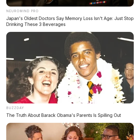
✅ Kelebihan FAW Hongqi H5 PHEV
NEUROMIND PRO
•
Harga sangat agresif
– lebih murah dari
Japan's Oldest Doctors Say Memory Loss Isn't Age: Just Stop
Toyota Camry Hybrid dengan spesifikasi lebih
Drinking These 3 Beverages
unggul
•
Total range 1.600 km
– perjalanan jauh
tanpa khawatir cari pom bensin
•
EV range 170 km
– cukup untuk perjalanan
harian di kota tanpa bakar bensin
•
Fast charging super cepat
– 13,7 menit
untuk 30-80%
•
Efisiensi luar biasa
– biaya per km hanya
~Rp150, konsumsi 3,75 L/100 km
•
Desain mewah "Little H9"
– tampilan
BUZZDAY
The Truth About Barack Obama's Parents Is Spilling Out
premium ala flagship
•
Interior revolusioner
– layar ganda
mengambang, chip Snapdragon 8155P,