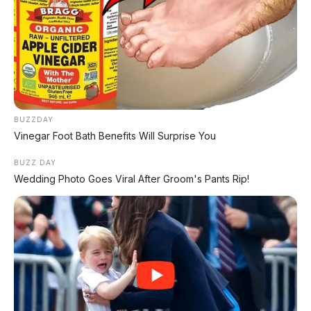
BYD Leopard 8: SUV Off-Road PHEV 748 HP
Siap Tantang Land Cruiser!
MG 4X: SUV Listrik Kompak dengan Baterai
Semi-Solid-State & Range 610 Km
BUZZDAY
Vinegar Foot Bath Benefits Will Surprise You
BUZZ DAY
Wedding Photo Goes Viral After Groom's Pants Rip!