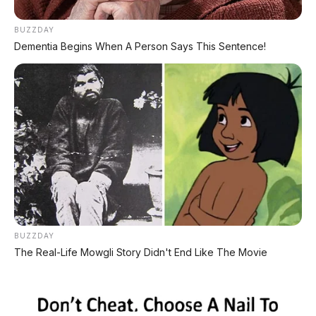
BUZZDAY
Dementia Begins When A Person Says This Sentence!
⚡ Spesifikasi Powertrain PHEV – Irit
dan Bertenaga
BUZZDAY
The Real-Life Mowgli Story Didn't End Like The Movie
H5 PHEV menggunakan sistem hibrida
Honghu
(Hongqi Honghu super hybrid) generasi terbaru:
Mesin Bensin:
1.5L turbocharged 4-silinder, 124 kW