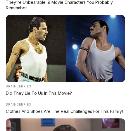
⚡ Leapmotor B01: Sedan Listrik Kompak
They're Unbearable! 9 Movie Characters You Probably
800V dengan Range 670 Km
Remember
⚡ Maextro V800: MPV Ultra-Mewah
EREV 531 HP Penantang Toyota Alphard
⚡ Hongqi G919: SUV Mewah Tangguh
EREV 831 HP Siap Menantang G-Class
⚡ Denza Z9 GT: Shooting Brake Listrik
1.156 PS Siap Meluncur di Indonesia
BRAINBERRIES
Did They Lie To Us In This Movie?
⚡ MG 4X: SUV Listrik Kompak dengan
BRAINBERRIES
Baterai Semi-Solid-State & Range 610
Clothes And Shoes Are The Real Challenges For This Family!
Km
⚡ Xpeng GX: SUV Full-Size Premium