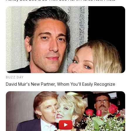
Honda Super-One Resmi
Dipamerkan di GIIAS 2026:
Xpeng GX: SUV Full-Size
City Car Listrik dengan
Premium dengan AI Turing
Range 274 Km, Harga
& Range 1.585 Km
Mulai Rp295 Juta
BUZZ DAY
David Muir's New Partner, Whom You'll Easily Recognize
Geely Azkarra 2026 Debut
Avatr O12 2026 Resmi
di Beijing: SUV Mild Hybrid
Debut: SUV Coupé
190 HP dengan Kabin
Flagship 1.036 HP dengan
Mewah dan Harga
Huawei ADS 5 dan Desain
Kompetitif
Shooting Brake
Tidak ada komentar:
Posting Komentar