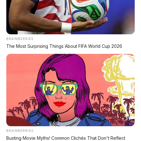
DIJUAL: Mitsubishi Xpander Ultimate 2023
Matic – Surat Bali, KM 44.000, Pajak Panjang!
DIJUAL : Xpander Ultimate 2019 Matic Surat
Bali – Kondisi Istimewa, KM 37.000
BRAINBERRIES
The Most Surprising Things About FIFA World Cup 2026
Lihat Semua Unit Bali »
DATABASE
ARTIKEL
BRAINBERRIES
Busting Movie Myths! Common Clichés That Don't Reflect