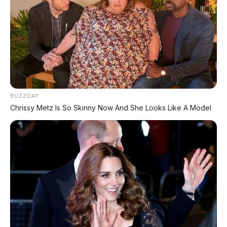
column shifter
•
Kualitas bangunan solid
– keselamatan
C-IASI 88,2%, baja 2.000 MPa
❌ Kekurangan & Tantangan
BUZZDAY
•
Brand value Hongqi masih kurang
– di luar
Chrissy Metz Is So Skinny Now And She Looks Like A Model
China, butuh waktu membangun reputasi
•
Penggerak hanya FWD
– tidak ada opsi
AWD seperti Camry E-Four
•
Ruang bagasi sedikit terganggu
– karena
baterai di bawah kursi belakang (umum pada
PHEV)
•
Belum pasti masuk Indonesia
– Hongqi
Indonesia belum umumkan rencana