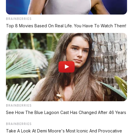
✔
TANPA DP
✔
BRAINBERRIES
GRATIS ANGSURAN 1X
Top 8 Movies Based On Real Life. You Have To Watch Them!
✔
GRATIS BALIK NAMA
CEK UNIT SEKARANG
PROMO MINGGU INI
KREDIT MOTOR
SEMUA MEREK
BRAINBERRIES
See How The Blue Lagoon Cast Has Changed After 46 Years
DP MULAI
BRAINBERRIES
100RB
NETT
Take A Look At Demi Moore's Most Iconic And Provocative