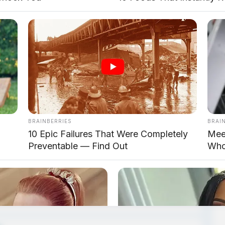
14L, kick starter, hazard light
BRAINBERRIES
BRAI
10 Epic Failures That Were Completely
Mee
Preventable — Find Out
Who
ncur di Jakarta Fair