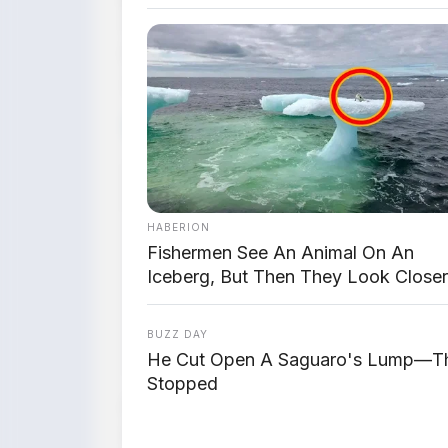
tekanan dari produsen China seperti BY
Eropa. CEO Oliver Blume akan membah
Juli 2026
.
📊 Skala Pemangkasan
Aspek
Detail
PHK
Hingga
100.000 pe
HABERION
Fishermen See An Animal On An
Penutupan
4 pabrik
di Jerman:
Iceberg, But Then They Look Closer
Pabrik
Neckarsulm
BUZZ DAY
Investasi
Dikurangi
15%
menja
He Cut Open A Saguaro's Lump—Th
Stopped
PHK 100.000 ini
2 kali lipat
dari rencana 
2030. Penutupan 4 pabrik akan memb