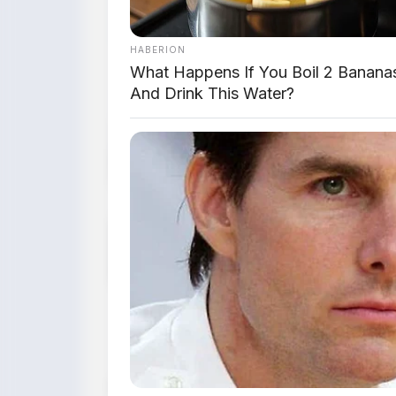
SUV 1.500 TOPS hanya Rp309 juta
HABERION
What Happens If You Boil 2 Banana
And Drink This Water?
📌 Fakta Menarik
BYD dikabarkan negosiasi pembelian pa