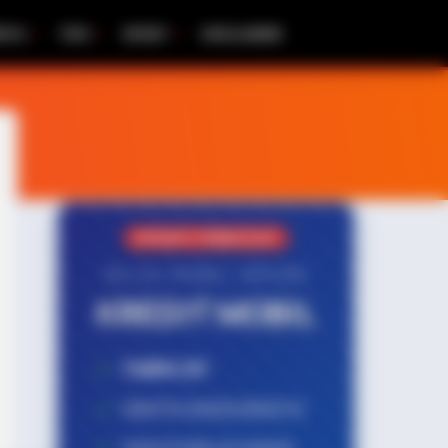
RITA
TIPS
SPORT
DISCLAIMER
PROMO TERBATAS!
MILIKI MOBIL IMPIAN
KREDIT MOBIL
✔
TANPA DP
✔
GRATIS ANGSURAN 1X