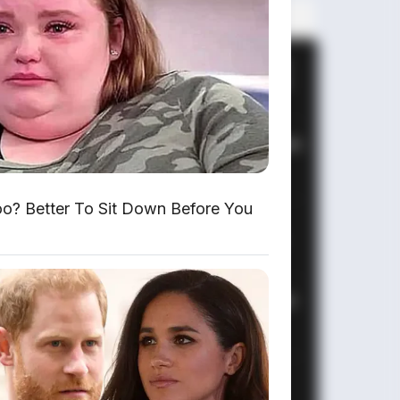
PALING BANYAK
DIBACA
Leapmotor B01: Sedan Listrik
Kompak 800V dengan Range
670 Km
Huawei AITO M9: SUV Premium
903 HP dengan Teknologi
Huawei Full-Stack
? Better To Sit Down Before You
Xpeng GX: SUV Full-Size
Premium dengan AI Turing &
Range 1.585 Km
BYD Leopard 8: SUV Off-Road
PHEV 748 HP Siap Tantang
Land Cruiser!
MG 4X: SUV Listrik Kompak
dengan Baterai Semi-Solid-