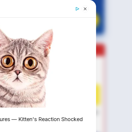
✔
GRATIS BALIK NAMA
CEK UNIT SEKARANG
PROMO MINGGU INI
KREDIT MOTOR
SEMUA MEREK
DP MULAI
100RB
NETT
✅
Honda, Yamaha, Suzuki, Kawasaki
res — Kitten's Reaction Shocked
✅ Proses 1 Jam Langsung ACC
✅ Syarat Cukup KTP & KK