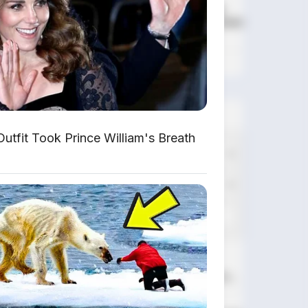
DIJUAL : Xpander Ultimate
2019 Matic Surat Bali – Kondisi
Istimewa, KM 37.000
Lihat Semua Unit Bali »
DATABASE
ARTIKEL
utfit Took Prince William's Breath
Leapmotor B01: Sedan Listrik
Kompak 800V dengan Range 670
Km