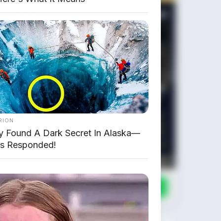
RION
y Found A Dark Secret In Alaska—
s Responded!
Chat Kami Sekarang