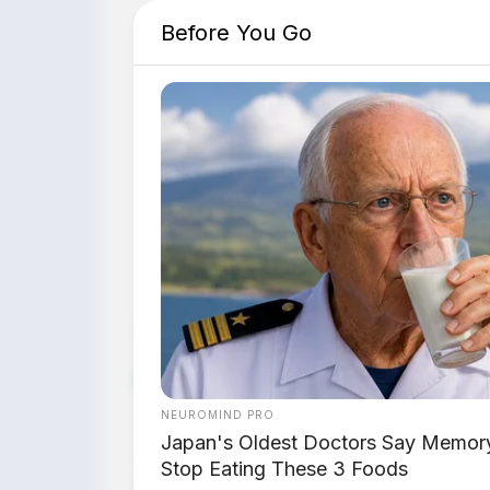
Before You Go
Suasana produksi di pabrik Volkswagen – re
Dipublikasikan:
4 Juli 2026 |
Editor:
Tim 
🚗 RESTRUKTURISASI TERBESAR VW
NEUROMIND PRO
Volkswagen dikabarkan tengah menyia
Japan's Oldest Doctors Say Memory 
sejarah perusahaan, meliputi pemutu
Stop Eating These 3 Foods
penutupan 4 pabrik di Jerman.
Rencana