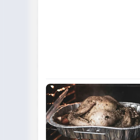
🎯 Penyebab Krisis
Persaingan China
– BYD dan produsen Ch
Eropa
Penurunan laba
– laba turun 44% pada 2
Tarif AS
– tarif impor kendaraan ke AS m
Permintaan Eropa melemah
– pasar otom
Biaya transisi EV
– peralihan ke kendaraan
⚖️ Penolakan dan Konflik
Rencana ini diprediksi menghadapi
perl
Serikat pekerja IG Metall
– berjanji akan
ini
Dewan Pekerja VW
– menyebut rencana i
Negara Bagian Lower Saxony
– pemegang
menolak melemahkan pengaruh pekerja