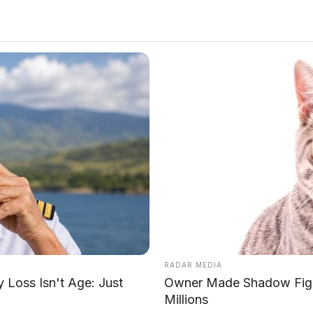
strukturisasi terbesar sepanjang sejarah akan mempengaruhi
ribuan pekerja
AP Motor
RADAR MEDIA
pkan restrukturisasi terbesar sepanjang 89 tahun
Loss Isn't Age: Just
Owner Made Shadow Figu
san hubungan kerja hingga 100.000 karyawan dan
Millions
 ini dipicu oleh
penurunan laba 44% pada 2025
,