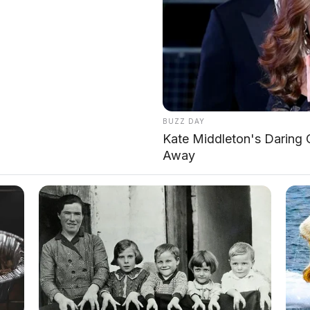
ina lainnya merebut pangsa pasar VW di China dan
025
eningkatkan tekanan
BUZZ DAY
otif Eropa lesu
Kate Middleton's Daring O
 listrik mahal
Away
awanan sengit
dari:
 melakukan segala upaya untuk mencegah rencana
ni sebagai "ancaman tidak bertanggung jawab"
 saham terbesar kedua dengan 20% hak suara,