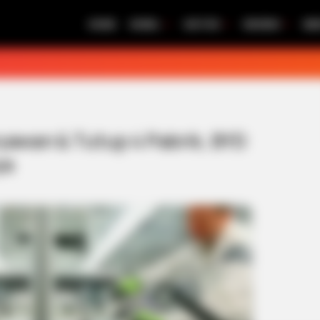
HOME
MOBIL
MOTOR
REVIEW
BE
awan & Tutup 4 Pabrik, BYD
ya