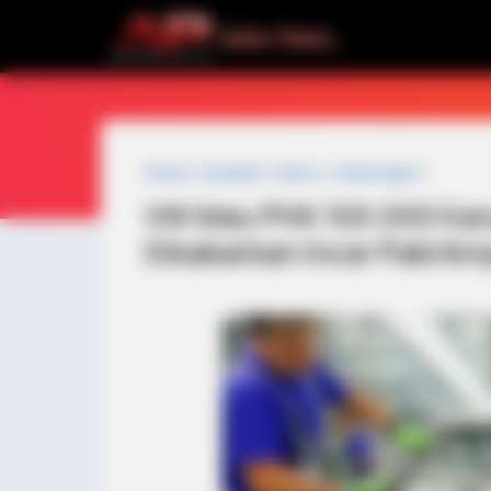
Home
»
headline
»
News
»
Volkswagen
»
VW Mau PHK 100.000 Kary
Dikabarkan Incar Pabrikn