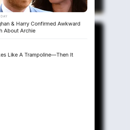
State & Range 610 Km
 DAY
han & Harry Confirmed Awkward
h About Archie
es Like A Trampoline—Then It