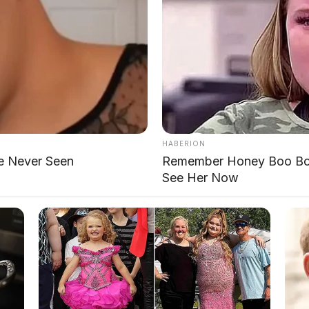
h penutupan pabrik VW
dengan menciptakan
nsentif untuk menjaga profitabilitas pabrik. Namun,
n akhir tetap berada di tangan perusahaan.
mempertahankan pabrik-pabrik Jerman
.
HABERION
e Never Seen
Remember Honey Boo Boo
See Her Now
as pasang
cur 2026