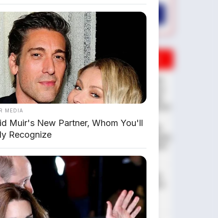
AMBIL PROMO >
DIJUAL MOBIL BEKAS DENPASAR
DIJUAL: Suzuki Swift GX 2013
Manual – Hitam Legam, Low
KM 100 Ribu, Pajak Panjang!
Kondisi Istimewa di Denpasar
R MEDIA
id Muir's New Partner, Whom You'll
DIJUAL: Nissan Serena HWS
ily Recognize
Matic 2017 – Kondisi Istimewa,
Hanya 68.000 KM! Siap Pakai
di Denpasar
DIJUAL: Mitsubishi Xpander
Ultimate 2023 Matic – Surat
Bali, KM 44.000, Pajak
Panjang!