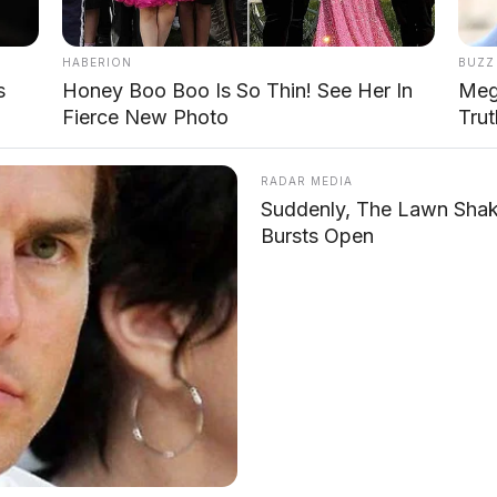
HABERION
BUZZ
s
Honey Boo Boo Is So Thin! See Her In
Meg
Fierce New Photo
Trut
RADAR MEDIA
Suddenly, The Lawn Shak
Bursts Open
brik VW
– BYD disebut tertarik membeli pabrik VW