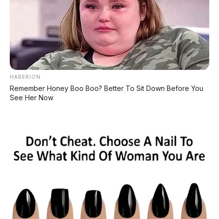
Postingan Terkait
HABERION
Remember Honey Boo Boo? Better To Sit Down Before You
See Her Now
Suzuki Baleno 1.4 AT 2018
Honda Brio E 1.2 MT 2016
DP 10.000.000
Tanpa DP
Toyota Calya E 1.2 MT 2019
DP 10.000.000