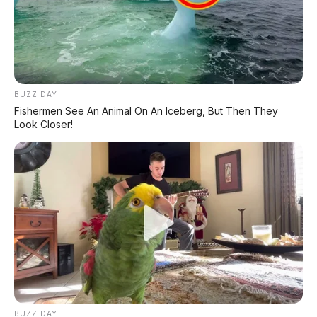
BUZZ DAY
Fishermen See An Animal On An Iceberg, But Then They
Look Closer!
BUZZ DAY
PROMO TERBATAS!