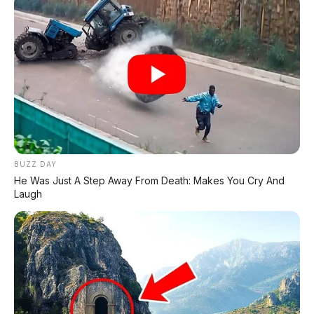
TECHNICAL RESEARCH DIVISION
SPEEDO
SCIENCE
Comprehensive database for automotive engineering,
aerospace physics, and high-velocity performance logs.
LAND RECORDS
AERO TECH
MARINE DATA
BUZZ DAY
He Was Just A Step Away From Death: Makes You Cry And
→
EXPLORE DATABASE
Laugh