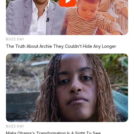
⚡ BYD Leopard 8: SUV Off-Road PHEV
748 HP Siap Tantang Land Cruiser!
⚡ Xiaomi SkyNomad N90: SUV EREV
BUZZ DAY
Premium dengan Range 1.705 Km
The Truth About Archie They Couldn't Hide Any Longer
⚡ Leapmotor B01: Sedan Listrik Kompak
800V dengan Range 670 Km
⚡ Maextro V800: MPV Ultra-Mewah
EREV 531 HP Penantang Toyota Alphard
⚡ Chery Tiggo 5 Sport: SUV Kompak
Sporty 156 HP dengan Chip Snapdragon
8155
BUZZ DAY
Malia Obama's Transformation Is A Sight To See