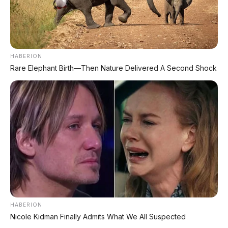
✔
GRATIS ANGSURAN 1X
✔
GRATIS BALIK NAMA
HABERION
CEK UNIT SEKARANG
Rare Elephant Birth—Then Nature Delivered A Second Shock
PROMO MINGGU INI
KREDIT MOTOR
SEMUA MEREK
DP MULAI
100RB
NETT
HABERION
Nicole Kidman Finally Admits What We All Suspected
✅
Honda, Yamaha, Suzuki, Kawasaki