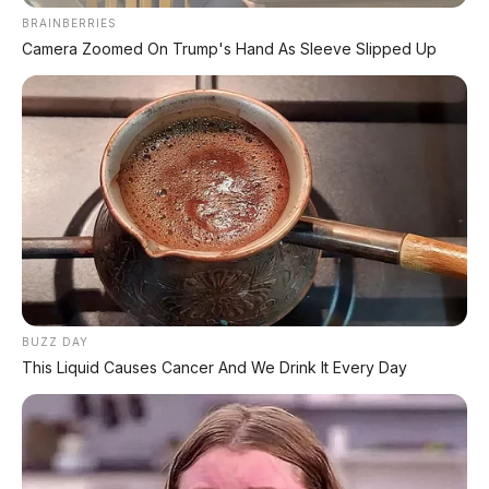
BRAINBERRIES
Review Mobil:
🚗
Dijual Toyota Veloz Q
Camera Zoomed On Trump's Hand As Sleeve Slipped Up
CVT 2022 Hitam
Motor Terbaru:
🏍️
Akhirnya Rilis! Honda
Vario GT 160 2026
MotoGP:
🏁
Marc Marquez Menggila di Hari
Pertama
News:
📰
Aturan Baru Izin Impor BBM
SPBU Swasta
BUZZ DAY
This Liquid Causes Cancer And We Drink It Every Day
Bagikan: