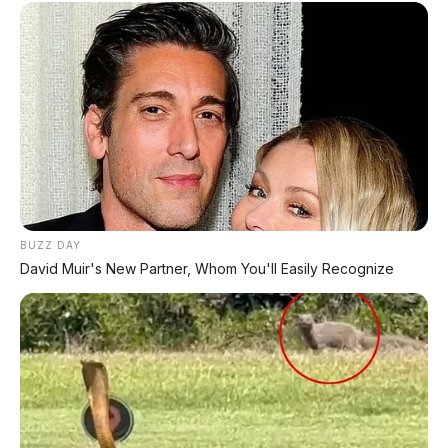
✅ Proses 1 Jam Langsung ACC
✅ Syarat Cukup KTP & KK
AMBIL PROMO >
DIJUAL MOBIL BEKAS DENPASAR
DIJUAL: Suzuki Swift GX 2013 Manual – Hitam
Legam, Low KM 100 Ribu, Pajak Panjang!
BUZZ DAY
Kondisi Istimewa di Denpasar
David Muir's New Partner, Whom You'll Easily Recognize
DIJUAL: Nissan Serena HWS Matic 2017 –
Kondisi Istimewa, Hanya 68.000 KM! Siap Pakai
di Denpasar
DIJUAL: Mitsubishi Xpander Ultimate 2023
Matic – Surat Bali, KM 44.000, Pajak Panjang!