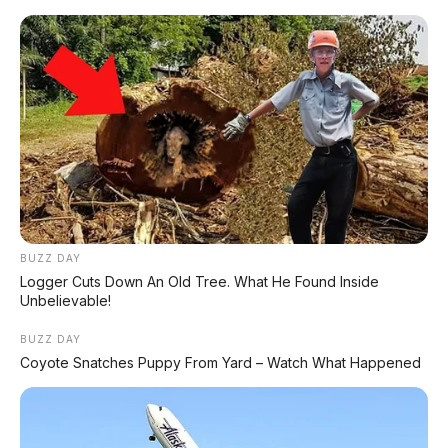
Huawei AITO M9: SUV Premium 903 HP dengan
Teknologi Huawei Full-Stack
Xpeng GX: SUV Full-Size Premium dengan AI Turing &
Range 1.585 Km
BYD Leopard 8: SUV Off-Road PHEV 748 HP Siap
Tantang Land Cruiser!
MG 4X: SUV Listrik Kompak dengan Baterai Semi-
Solid-State & Range 610 Km
BUZZ DAY
Logger Cuts Down An Old Tree. What He Found Inside
Unbelievable!
Maextro V800: MPV Ultra-Mewah EREV 531 HP
Penantang Toyota Alphard
BUZZ DAY
Coyote Snatches Puppy From Yard – Watch What Happened
LIHAT LAINNYA