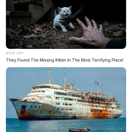
mobilnya tetap tergolong irit meskipun sering
digunakan di medan yang berat. Biaya perawatan
rutin di bengkel resmi maupun spesialis di kota
Banjarnegara
pun sangat terjangkau, dengan
ketersediaan suku cadang yang melimpah hingga ke
pelosok kecamatan. Baginya, Terios adalah investasi
jangka panjang yang tidak menyusahkan pemiliknya
BUZZ DAY
They Found The Missing Kitten In The Most Terrifying Place!
dalam urusan operasional harian.
Secara tampilan, Terios R 1.5 MT 2018 milik
Bambang ini tetap terlihat gagah dengan lampu
depan LED yang tajam dan
velg alloy
bermotif
sporty
. Desain tanpa "konde" atau ban serep di pintu
belakang membuatnya terlihat lebih modern dan
memudahkan saat harus bermanuver di area parkir
yang terbatas. Di malam hari, sistem pencahayaan