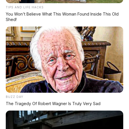
Kabinnya yang mampu menampung 7 penumpang
TIPS AND LIFE HACKS
dengan lega sering dimanfaatkan Bambang untuk
You Won't Believe What This Woman Found Inside This Old
Shed!
membawa keluarga besarnya berwisata ke kawah
Sikidang di akhir pekan. Sistem penyejuk udara
digital dengan fitur
double blower
memastikan suhu
dingin merata hingga baris paling belakang, sebuah
fitur krusial saat menempuh perjalanan di siang hari
yang terik. Selain itu, fitur keselamatan seperti
Hill
Start Assist
(HSA) sangat membantu Bambang saat
harus memulai akselerasi dari posisi berhenti di
tanjakan curam wilayah Karangkobar.
BUZZ DAY
Sisi efisiensi bahan bakar juga menjadi alasan
The Tragedy Of Robert Wagner Is Truly Very Sad
Pulau
mengapa Terios tetap menjadi primadona di
Jawa
. Bambang mencatat bahwa konsumsi BBM