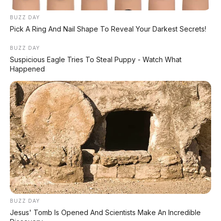
BUZZ DAY
Jeep Wrangler Sahara 3.6
Pick A Ring And Nail Shape To Reveal Your Darkest Secrets!
AT 2012 – Ketangguhan
Sang Ikon Off-Road –
BUZZ DAY
Madiun
Suspicious Eagle Tries To Steal Puppy - Watch What
Happened
Suzuki Wagon R GX 1.0 MT
Suzuki Baleno 1.4 AT 2018
2015 DP 10.000.000
DP 0
Tidak ada komentar:
Posting Komentar
BUZZ DAY
Jesus' Tomb Is Opened And Scientists Make An Incredible