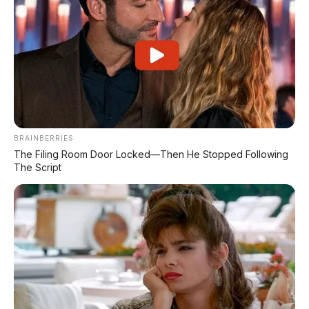
Siap Tantang Land Cruiser!
MG 4X: SUV Listrik Kompak dengan Baterai
Semi-Solid-State & Range 610 Km
BRAINBERRIES
The Filing Room Door Locked—Then He Stopped Following
The Script