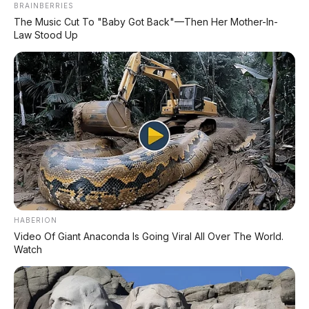
BRAINBERRIES
Bagi Bambang, Daihatsu Terios varian R ini adalah
The Music Cut To "Baby Got Back"—Then Her Mother-In-
Law Stood Up
jawaban atas kebutuhannya akan kendaraan yang
tangguh namun tetap ekonomis. Memilih transmisi
manual 5-percepatan baginya adalah keharusan
Banjarnegara
untuk menaklukkan medan
yang
menantang. Dengan kontrol penuh pada
perpindahan gigi, ia bisa dengan mudah
mendapatkan torsi maksimal saat harus membawa
beban muatan bibit tanaman atau hasil panen di
tanjakan panjang. Mesin 2NR-VE 1.500 cc yang
HABERION
disematkan terbukti sangat bandel dan memiliki
Video Of Giant Anaconda Is Going Viral All Over The World.
nafas yang panjang, memberikan rasa percaya diri
Watch
saat menyalip kendaraan besar di jalur antar
kabupaten.