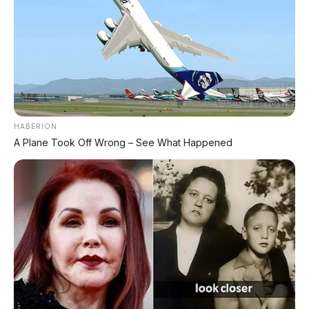
HABERION
A Plane Took Off Wrong – See What Happened