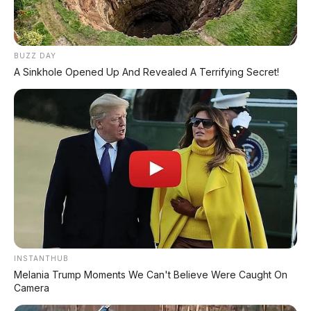
Daftar Harga OTR
BUZZ DAY
🔥 UNIT LELANG RESMI
A Sinkhole Opened Up And Revealed A Terrifying Secret!
CUCI GUDANG DEALER 2026
HARGA MULAI
RP 1,5 JT
✅ SURAT RESMI (BPKB + STNK)
✅ Kondisi Unit Terawat
✅ Berbagai Merek & Tahun
*STOK TERBATAS - SIAPA CEPAT DIA DAPAT
INSTANTHUB
LIHAT DAFTAR UNIT >
Melania Trump Moments We Can't Believe Were Caught On
Camera