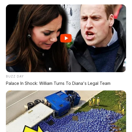
Home
»
2018
»
Bensin
»
Daihatsu
»
Diatas 100Jt
»
hitam
»
Manual
»
MPV
»
Terios
»
Daihatsu Terios R 1.5 MT 2018 –
Ketangguhan SUV Melibas Jalur
Pegunungan – Banjarnegara
BUZZ DAY
Palace In Shock: William Turns To Diana's Legal Team
Menjelajahi dataran tinggi di wilayah tengah Jawa
Tengah selalu membutuhkan kendaraan dengan
spesifikasi khusus. Kontur jalan yang didominasi
tanjakan ekstrem dan turunan tajam, seperti jalur
Banjarnegara
menuju Dieng via
, menjadi ujian
sesungguhnya bagi durabilitas sebuah mobil.