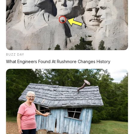
Salah satu keunggulan yang paling dirasakan
Bambang adalah
ground clearance
setinggi 220
mm. Di beberapa ruas jalan menuju pedalaman
Banjarnegara
yang terkadang rusak akibat longsor
kecil atau perbaikan jalan, Terios melintas tanpa rasa
khawatir bagian kolongnya terbentur. Karakter
BUZZ DAY
penggerak roda belakang (RWD) yang
What Engineers Found At Rushmore Changes History
dipertahankan Daihatsu pada model 2018 ini
menjadi nilai plus utama. "Saat hujan deras dan
jalanan menanjak licin, roda belakang memberikan
dorongan yang lebih stabil dibandingkan mobil
penggerak depan. Ini kunci keselamatan di
pegunungan," jelas Bambang.
Meskipun dikenal sebagai SUV yang tangguh,
Terios R 2018 tidak melupakan sisi kenyamanan.