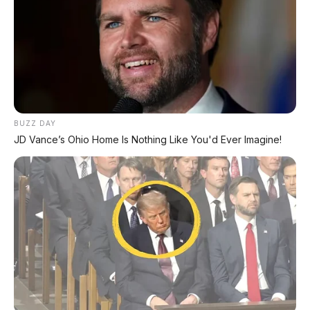
keluarga.
Pengalaman Bambang adalah salah satu bukti nyata
bahwa Terios didesain sesuai dengan karakter
geografis Indonesia. Bagi Anda yang tinggal di
wilayah kabupaten dengan kontur tanah yang
BUZZ DAY
beragam, Daihatsu Terios R 1.5 MT 2018 tetap
JD Vance’s Ohio Home Is Nothing Like You'd Ever Imagine!
menjadi pilihan yang sangat rasional dan
membanggakan untuk dimiliki. Sebuah kendaraan
yang siap jelajah, muat banyak, dan memberikan
ketenangan pikiran di setiap perjalanan jauh Anda.
Baca juga artikel menarik lainnya: