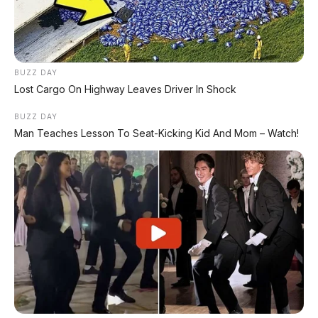
Bambang
Pengalaman ini dibagikan oleh
Hermanto
, seorang pengumpul hasil bumi asal
Wonosobo
yang setiap pekannya harus memantau
BUZZ DAY
Banjarnegara
kebun sayur di wilayah pegunungan
Lost Cargo On Highway Leaves Driver In Shock
Daihatsu Terios R 1.5 MT 2018
menggunakan
BUZZ DAY
miliknya.
Man Teaches Lesson To Seat-Kicking Kid And Mom – Watch!