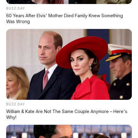
BUZZ DAY
60 Years After Elvis' Mother Died Family Knew Something
Was Wrong
Chat Kami Sekarang
PALING BANYAK
DIBACA
Leapmotor B01: Sedan Listrik Kompak 800V
dengan Range 670 Km
Huawei AITO M9: SUV Premium 903 HP dengan
Teknologi Huawei Full-Stack
BUZZ DAY
William & Kate Are Not The Same Couple Anymore – Here's
Xpeng GX: SUV Full-Size Premium dengan AI
Why!
Turing & Range 1.585 Km
BYD Leopard 8: SUV Off-Road PHEV 748 HP