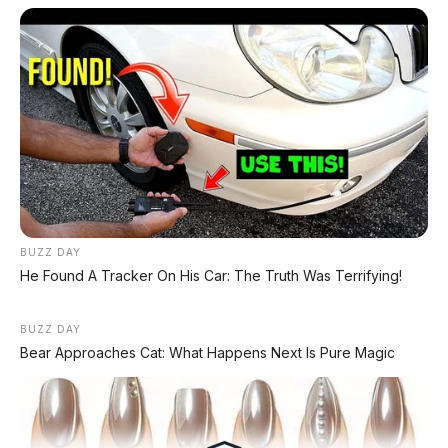
kendaraan, daftar harga OTR terbaru, inspirasi modifikasi, info
lalu lintas dan transportasi nasional.
KATEGORI
Review Mobil
Spesifikasi Motor
Tips & Perawatan
Event Otomotif
BUZZ DAY
Daftar Harga OTR
He Found A Tracker On His Car: The Truth Was Terrifying!
PERUSAHAAN
BUZZ DAY
Redaksi
Bear Approaches Cat: What Happens Next Is Pure Magic
Tentang Kami
Kontak Kami
Kebijakan Privasi
Pasang Iklan