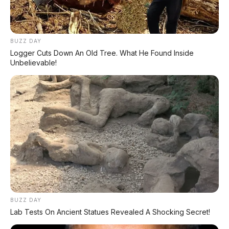
BUZZ DAY
Logger Cuts Down An Old Tree. What He Found Inside
Lincah di Jalanan Bekasi
Unbelievable!
Bekasi itu jalannya macet tapi juga banyak jalan
sempit di perumahan. Brio ini lincah banget.
Ukurannya mungil, gampang masuk gang,
gampang parkir. Pas buat ke mall di Bekasi
seperti Grand Metropolitan atau Summarecon,
cari parkir nggak pusing.
BUZZ DAY
Lab Tests On Ancient Statues Revealed A Shocking Secret!