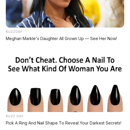
Bagikan:
Postingan Terkait
BUZZDAY
Meghan Markle's Daughter All Grown Up — See Her Now!
Honda Brio E 1.2 MT 2015 DP
Suzuki Ignis GL 1.2 MT 2018
5.000.000
DP 3.000.000
BUZZ DAY
Pick A Ring And Nail Shape To Reveal Your Darkest Secrets!
Suzuki Wagon R GL 1.0 AT
DP 4.000.000