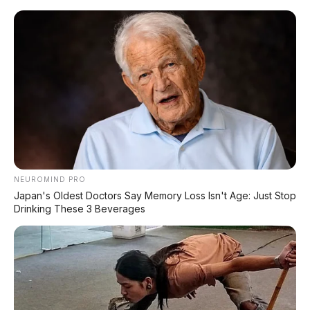
Home
»
2023
»
Automatic
»
Bensin
»
Brio
»
Diatas 100Jt
»
Hatchback
»
Honda
»
putih
»
Honda Brio E 1.2 AT 2023 Si Putih Lincah
Andalan Warga Bekasi
NEUROMIND PRO
Japan's Oldest Doctors Say Memory Loss Isn't Age: Just Stop
Drinking These 3 Beverages