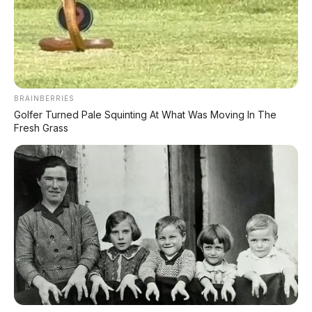
Premium dengan Range 800 Km Siap
Hadir di Indonesia?
⚡ Xpeng MONA L03: SUV Listrik Global
dengan AI 1.500 TOPS Siap Masuk
Indonesia?
BRAINBERRIES
Golfer Turned Pale Squinting At What Was Moving In The
Fresh Grass
⚡ GAC Trumpchi Yue 7: SUV Off-Road
PHEV Boxy Alias Defender Siap
Meluncur
PROMO TERBATAS!
MILIKI MOBIL IMPIAN