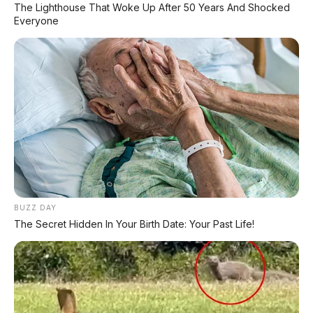
⚡ Leapmotor A05: Hatchback Listrik
The Lighthouse That Woke Up After 50 Years And Shocked
Kompak dengan Opsi LiDAR & Range 510
Everyone
Km
⚡ Hongqi G919: SUV Mewah Tangguh
EREV 831 HP Siap Menantang G-Class
⚡ Leapmotor B01: Sedan Listrik Kompak
800V dengan Range 670 Km
⚡ MG 07: Sedan Fastback Listrik 845 Km
dengan Harga Mulai Rp322 Juta
BUZZ DAY
The Secret Hidden In Your Birth Date: Your Past Life!
⚡ Huawei AITO M9: SUV Premium 903
HP dengan Teknologi Huawei Full-Stack
⚡ GAC Hyptec S600: SUV Listrik