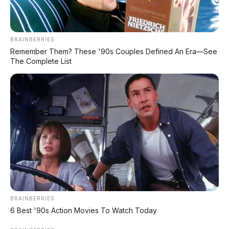
LIHAT LAINNYA
BRAINBERRIES
Remember Them? These '90s Couples Defined An Era—See
The Complete List
BRAINBERRIES
6 Best '90s Action Movies To Watch Today