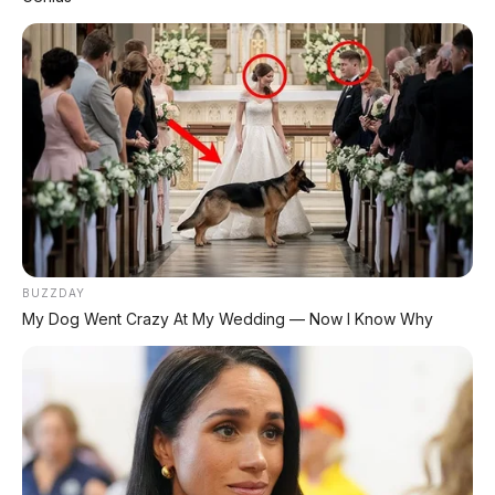
saya. Sapa aja, kita ngopi bareng sambil
ngobrolin mobil.
Baca juga artikel menarik lainnya:
Review Mobil:
🚗
Mengupas Tuntas Daihatsu Rocky
Hybrid
Motor Terbaru:
🏍️
Akhirnya Rilis! Honda Vario GT
160 2026
BUZZDAY
My Dog Went Crazy At My Wedding — Now I Know Why
MotoGP:
🏁
Marc Marquez Menggila di Hari Pertama
News:
📰
Baterai Monster 726 KM Chery Exeed EX7