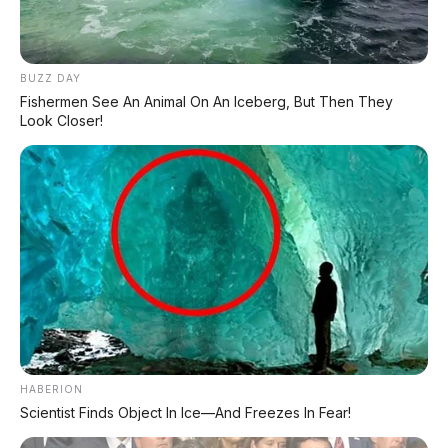
Komunitas Brio Bekasi
Saya juga gabung di komunitas Brio Bekasi. Seru
BUZZ DAY
banget, banyak anggota yang asyik. Biasanya
Fishermen See An Animal On An Iceberg, But Then They
Look Closer!
tiap bulan ada kopdar di area Summarecon atau
di kafe-kafe sekitar Harapan Indah. Kadang
touring bareng ke Puncak atau ke Bandung.
Teman-teman komunitas pada asyik dan
banyak sharing soal perawatan.
HABERION
Scientist Finds Object In Ice—And Freezes In Fear!