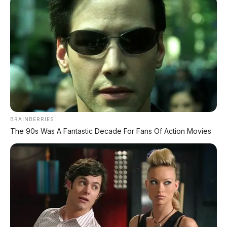
DP MULAI
100RB
NETT
✅
Honda, Yamaha, Suzuki, Kawasaki
✅ Proses 1 Jam Langsung ACC
✅ Syarat Cukup KTP & KK
AMBIL PROMO >
BRAINBERRIES
The 90s Was A Fantastic Decade For Fans Of Action Movies
DIJUAL MOBIL BEKAS DENPASAR
DIJUAL: Suzuki Swift GX 2013 Manual – Hitam
Legam, Low KM 100 Ribu, Pajak Panjang!
Kondisi Istimewa di Denpasar
DIJUAL: Nissan Serena HWS Matic 2017 –
Kondisi Istimewa, Hanya 68.000 KM! Siap Pakai
di Denpasar