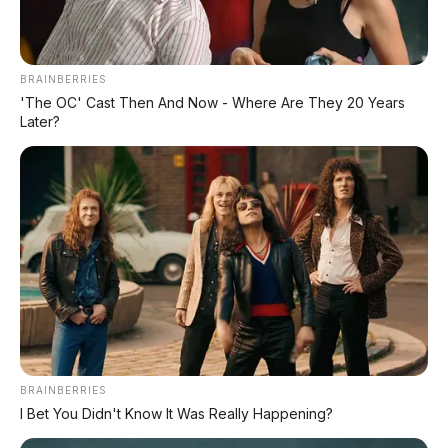
DIJUAL: Mitsubishi Xpander Ultimate 2023
Matic – Surat Bali, KM 44.000, Pajak Panjang!
BRAINBERRIES
'The OC' Cast Then And Now - Where Are They 20 Years
Later?
DIJUAL : Xpander Ultimate 2019 Matic Surat
Bali – Kondisi Istimewa, KM 37.000
Lihat Semua Unit Bali »
DATABASE
ARTIKEL
BRAINBERRIES
I Bet You Didn't Know It Was Really Happening?