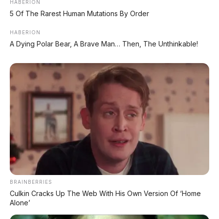
KREDIT MOBIL
HABERION
5 Of The Rarest Human Mutations By Order
✔
TANPA DP
HABERION
A Dying Polar Bear, A Brave Man… Then, The Unthinkable!
✔
GRATIS ANGSURAN 1X
✔
GRATIS BALIK NAMA
CEK UNIT SEKARANG
PROMO MINGGU INI
KREDIT MOTOR
BRAINBERRIES
SEMUA MEREK
Culkin Cracks Up The Web With His Own Version Of ‘Home
Alone’