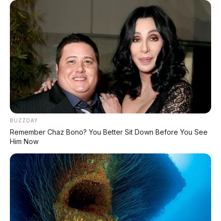
Honda Brio E 1.2 MT 2017 DP
5.000.000
BUZZDAY
Remember Chaz Bono? You Better Sit Down Before You See
Him Now
Mazda CX-5 GT 2.5 AT
Honda Brio RS Urbanite 1.2
2016, DP 25.000.000
CVT 2022, DP 1 JT
Tidak ada komentar:
Posting Komentar