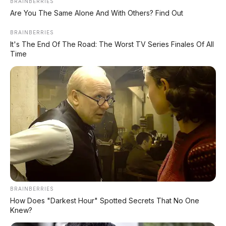
BRAINBERRIES
Are You The Same Alone And With Others? Find Out
BRAINBERRIES
It's The End Of The Road: The Worst TV Series Finales Of All
Time
Chat Kami Sekarang
PALING BANYAK
DIBACA
Leapmotor B01: Sedan Listrik Kompak 800V
dengan Range 670 Km
BRAINBERRIES
Huawei AITO M9: SUV Premium 903 HP dengan
How Does "Darkest Hour" Spotted Secrets That No One
Teknologi Huawei Full-Stack
Knew?