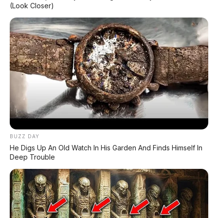
(Look Closer)
BUZZ DAY
He Digs Up An Old Watch In His Garden And Finds Himself In
Deep Trouble