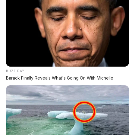
Hangout dan Kulineran
Bekasi banyak tempat nongkrong. Sering pakai
Brio ini buat hangout bareng teman di daerah
Summarecon, Go!Walk, atau di kafe-kafe sekitar
Harapan Indah. Kadang juga dipakai buat
kulineran ke Pecenongan atau ke Pasar Lama.
BUZZ DAY
Mobil ini selalu nyaman dan irit.
Barack Finally Reveals What's Going On With Michelle