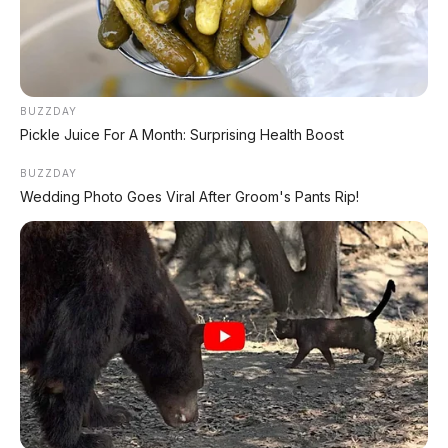
BUZZDAY
Pickle Juice For A Month: Surprising Health Boost
BUZZDAY
Wedding Photo Goes Viral After Groom's Pants Rip!
✨ PROMO SPESIAL
Kredit Bunga 1,2%
AJUKAN ➔
Tanpa biaya administrasi
✅ Cukup modal KTP doang!
ARSIP DATABASE ARTIKEL