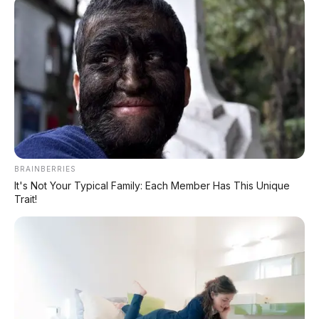
Xpeng GX: SUV Full-Size Premium dengan AI
Turing & Range 1.585 Km
BYD Leopard 8: SUV Off-Road PHEV 748 HP
Siap Tantang Land Cruiser!
MG 4X: SUV Listrik Kompak dengan Baterai
Semi-Solid-State & Range 610 Km
BRAINBERRIES
It's Not Your Typical Family: Each Member Has This Unique
Trait!