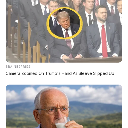
Perawatan Mudah di Bekasi
Bekasi kota besar, bengkel Honda gampang
ditemui. Saya biasa servis di bengkel resmi di
daerah Bekasi Timur atau di bengkel langganan
di Harapan Indah. Onderdil Brio juga banyak dan
harganya bersahabat. Nggak perlu khawatir
kalau ada perlu suku cadang.
BRAINBERRIES
Camera Zoomed On Trump's Hand As Sleeve Slipped Up
Mobil yang Cocok buat Anak Muda Bekasi