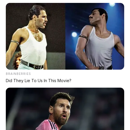
FACEBOOK KAMI
Anugerah Perdana Motor Bali
Ikuti kami untuk update stok unit dan berita otomotif harian.
BRAINBERRIES
Ikuti Halaman
Did They Lie To Us In This Movie?
KATEGORI
OTOMOTIF
Review Mobil
Spesifikasi Motor