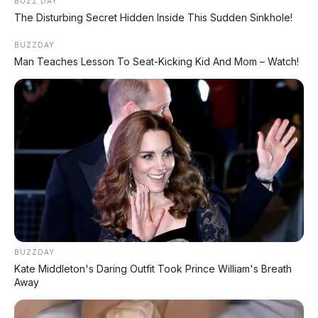
BUZZ DAY
The Disturbing Secret Hidden Inside This Sudden Sinkhole!
BUZZDAY
Man Teaches Lesson To Seat-Kicking Kid And Mom – Watch!
Irit Banget Buat Commuter
Buat urusan irit, Brio ini juara. Rute Bekasi-
Jakarta pp setiap hari, macet total, tapi
konsumsi BBM masih bisa 17-19 km/liter. Kalau
akhir pekan jalan lenggang, bisa tembus 22
km/liter. Sekali full tank Rp 350 ribuan, bisa buat
4-5 hari. Cocok banget buat kantong anak
muda commuter.
BUZZDAY
Kate Middleton's Daring Outfit Took Prince William's Breath
Away