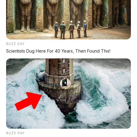
PROMO TERBATAS!
Voucher Belanja Rp 100.000
AMBIL >
*Klik untuk klaim di marketplace pilihanmu
BUZZ DAY
Scientists Dug Here For 40 Years, Then Found This!
REKOMENDASI UNTUK ANDA
⚡ Stelato S9 Touring: Station Wagon
Listrik Premium dengan Total Range
1.305 Km
⚡ Bus Gunung Harta Terbakar di Tol
Nganjuk, 33 Orang Selamat
BUZZ DAY