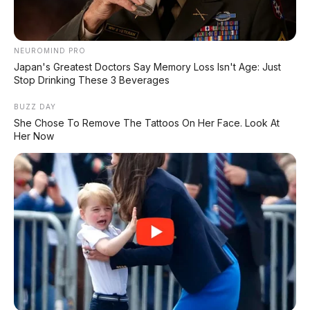
🔧 Suspensi Double Wishbone
NEUROMIND PRO
Fitur motor Rp1 miliar di Omoway Omo X.
Japan's Greatest Doctors Say Memory Loss Isn't Age: Just
Stop Drinking These 3 Beverages
BUZZ DAY
⚡ Omoway Omo X Self-Balancing
She Chose To Remove The Tattoos On Her Face. Look At
Teknologi pertama di dunia, motor bisa
Her Now
berdiri sendiri.
Dari Guardian Mode sampai suspensi double
wishbone, Omoway Omo X ternyata punya
banyak kesamaan dengan Tesla Cybertruck.
Bukan cuma soal self-balancing yang ikonik,
tapi detail-detail kecil inilah yang bikin Omo