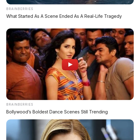
⚡ Leapmotor B01: Sedan Listrik Kompak
800V dengan Range 670 Km
BRAINBERRIES
What Started As A Scene Ended As A Real-Life Tragedy
⚡ Huawei AITO M9: SUV Premium 903
HP dengan Teknologi Huawei Full-Stack
⚡ Purbaya "Ancam" Toyota di GIIAS:
Pindah Pabrik dari Thailand atau Kena
Pajak!
⚡ Leapmotor A05: Hatchback Listrik
Kompak dengan Opsi LiDAR & Range 510
Km
BRAINBERRIES
Bollywood’s Boldest Dance Scenes Still Trending
⚡ Land Rover Freelander 8: SUV
Premium EREV Mewah 6 Kursi Siap
Masuk Indonesia