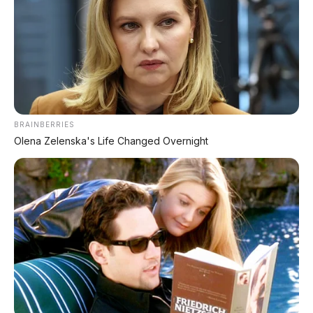
⚡ Bus Gunung Harta Terbakar di Tol
Nganjuk, 33 Orang Selamat
⚡ MG 4X: SUV Listrik Kompak dengan
Baterai Semi-Solid-State & Range 610
Km
BRAINBERRIES
Olena Zelenska's Life Changed Overnight
⚡ Maextro V800: MPV Ultra-Mewah
EREV 531 HP Penantang Toyota Alphard
⚡ GAC Trumpchi Yue 7: SUV Off-Road
PHEV Boxy Alias Defender Siap
Meluncur
⚡ GAC Hyptec S600: SUV Listrik
Premium dengan Range 800 Km Siap