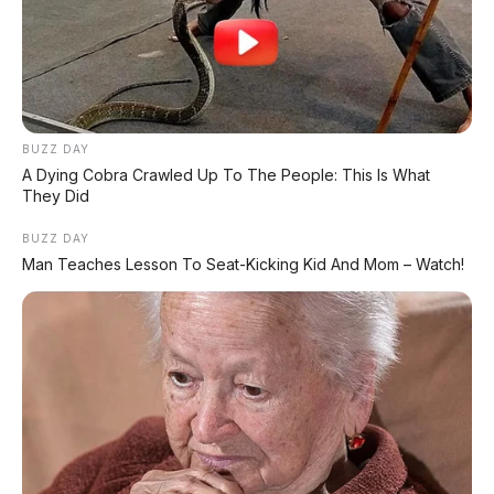
💡
7. Desain Lighting Bar Linear
BUZZ DAY
Garis lampu LED depan yang menyambung dari
A Dying Cobra Crawled Up To The People: This Is What
kiri ke kanan (
Horizontal Light Bar
) adalah ciri
They Did
khas desain futuristik yang dipopulerkan oleh
Cybertruck dan kini dibawa ke roda dua oleh
BUZZ DAY
Man Teaches Lesson To Seat-Kicking Kid And Mom – Watch!
Omoway.
🔋
8. Efisiensi Baterai & Thermal