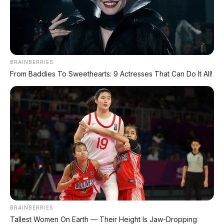
BRAINBERRIES
From Baddies To Sweethearts: 9 Actresses That Can Do It All!
Chat Kami Sekarang
BRAINBERRIES
Tallest Women On Earth — Their Height Is Jaw-Dropping