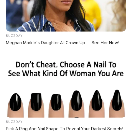
BUZZDAY
Meghan Markle's Daughter All Grown Up — See Her Now!
📸 Tesla Cybertruck vs Omoway Omo X. Dua kendaraan
dengan DNA futuristik yang mirip.
Selama ini Omoway Omo X dikenal
karena fitur self-balancing-nya yang
bikin motor bisa berdiri sendiri. Tapi
kalau fitur itu disimpan dulu, ternyata
ada banyak kesamaan lain antara Omo
BUZZDAY
X dan Tesla Cybertruck. Dari sistem
Pick A Ring And Nail Shape To Reveal Your Darkest Secrets!