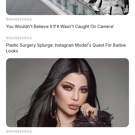
DATABASE
ARTIKEL
BRAINBERRIES
You Wouldn't Believe It If It Wasn't Caught On Camera!
BRAINBERRIES
Plastic Surgery Splurge: Instagram Model's Quest For Barbie
Looks
Leapmotor B01: Sedan Listrik Kompak 800V dengan
Range 670 Km
Huawei AITO M9: SUV Premium 903 HP dengan
Teknologi Huawei Full-Stack
Xpeng GX: SUV Full-Size Premium dengan AI Turing &
Range 1.585 Km
BRAINBERRIES