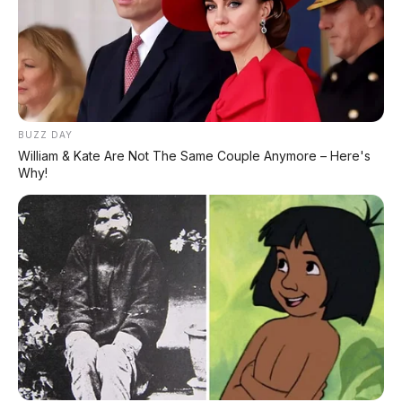
#EVIndonesia
© 2026 AP Motor - Omoway Omo X vs Tesla Cybertruck: 10
kesamaan teknis yang bikin Omo X layak disebut Tesla-nya
motor listrik.
BUZZ DAY
William & Kate Are Not The Same Couple Anymore – Here's
Bagikan:
Why!
Postingan Terkait
Skema Cicilan Omoway
Molis Spec 25 Jutaan