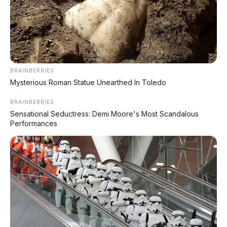
DIJUAL MOBIL BEKAS DENPASAR
DIJUAL: Suzuki Swift GX 2013 Manual – Hitam
Legam, Low KM 100 Ribu, Pajak Panjang!
Kondisi Istimewa di Denpasar
BRAINBERRIES
Mysterious Roman Statue Unearthed In Toledo
DIJUAL: Nissan Serena HWS Matic 2017 –
Kondisi Istimewa, Hanya 68.000 KM! Siap Pakai
di Denpasar
BRAINBERRIES
Sensational Seductress: Demi Moore's Most Scandalous
Performances
DIJUAL: Mitsubishi Xpander Ultimate 2023
Matic – Surat Bali, KM 44.000, Pajak Panjang!
DIJUAL : Xpander Ultimate 2019 Matic Surat
Bali – Kondisi Istimewa, KM 37.000
Lihat Semua Unit Bali »