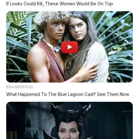
If Looks Could Kill, These Women Would Be On Top
BYD Leopard 8: SUV Off-Road PHEV 748 HP Siap
Tantang Land Cruiser!
MG 4X: SUV Listrik Kompak dengan Baterai Semi-
Solid-State & Range 610 Km
Maextro V800: MPV Ultra-Mewah EREV 531 HP
Penantang Toyota Alphard
LIHAT LAINNYA
BRAINBERRIES
What Happened To The Blue Lagoon Cast? See Them Now