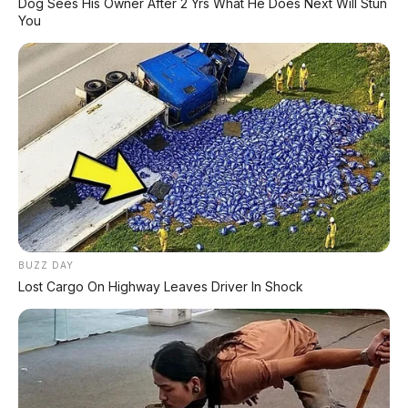
Dog Sees His Owner After 2 Yrs What He Does Next Will Stun
punya sistem box dan pannier samping yang
You
terintegrasi secara modular. Bisa dilepas-pasang
sesuai kebutuhan "petualangan" Anda.
📡
6. Over-The-Air (OTA) Updates
Sistem operasi Omo X bisa di-update secara
BUZZ DAY
nirkabel. Fitur motor bisa bertambah canggih
Lost Cargo On Highway Leaves Driver In Shock
lewat pembaruan software tanpa harus ke
bengkel, mirip cara Tesla memperbarui
sistemnya.