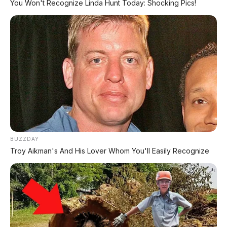
secara otomatis. Kepraktisan ini mengadopsi
You Won't Recognize Linda Hunt Today: Shocking Pics!
sistem
keyless-entry total
ala Tesla.
💡
3. Follow-Me-Home Light
Bukan fitur kaleng-kaleng. Lampu depan tetap
menyala beberapa detik setelah motor mati
BUZZDAY
untuk menerangi jalan Anda menuju pintu
Troy Aikman's And His Lover Whom You'll Easily Recognize
rumah. Sangat berguna di area parkir yang
minim cahaya.