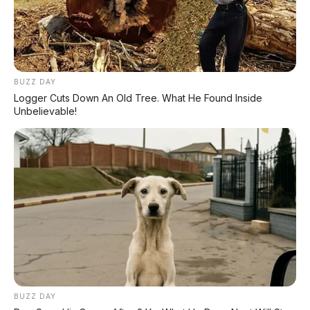
🔧
4. Suspensi Double Wishbone
Ini teknis banget! Omoway menggunakan
BUZZ DAY
suspensi
Double Wishbone
yang biasanya cuma
Logger Cuts Down An Old Tree. What He Found Inside
Unbelievable!
ditemukan di mobil premium atau truk berat
seperti Cybertruck untuk kestabilan manuver
tingkat tinggi.
📦
5. Pannier & Cargo Modular
Cybertruck punya vault yang luas, Omoway
BUZZ DAY