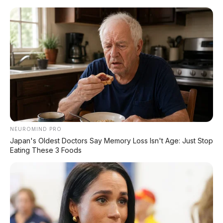
Home
»
motor listrik
»
omo x
»
omoway
»
review motor
»
Gak Cuma Anti Rubuh! Omoway Omo X
Punya 10 Kesamaan dengan Tesla
Cybertruck
🕒
Dipublikasikan:
2 April 2026 | ✍️
Editor:
Tim
NEUROMIND PRO
Redaksi
Japan's Oldest Doctors Say Memory Loss Isn't Age: Just Stop
Eating These 3 Foods
📍 JAKARTA, INDONESIA