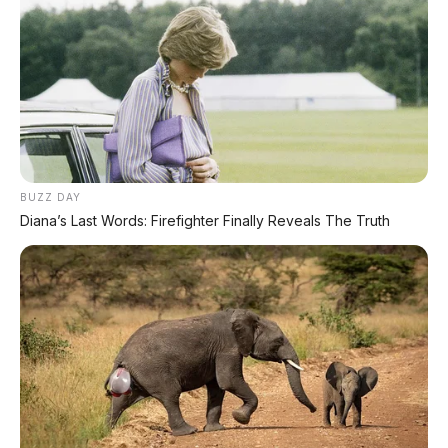
Ikuti Halaman
KATEGORI
OTOMOTIF
Review Mobil
Spesifikasi Motor
BUZZ DAY
Diana’s Last Words: Firefighter Finally Reveals The Truth
Tips & Perawatan
Event Otomotif
Daftar Harga OTR
🔥 UNIT LELANG RESMI