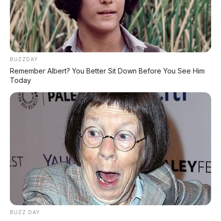
Alert
Persis seperti
Sentry Mode
pada Tesla. Sensor
360° memantau kondisi sekitar saat motor
diparkir. Jika ada yang mencoba menggeser atau
BUZZDAY
menyentuh, sistem langsung memberi
Remember Albert? You Better Sit Down Before You See Him
peringatan ke smartphone Anda.
Today
🔒
2. Smart Steering Lock
Otomatis
Tidak perlu putar kunci atau tekan tombol lock.
Begitu Anda menjauh, setir akan mengunci
BUZZ DAY