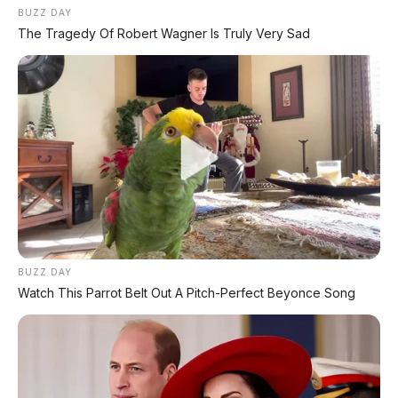
BUZZ DAY
The Tragedy Of Robert Wagner Is Truly Very Sad
🏁 Honda Prelude
270 unit terjual sebelum mobil datang.
🚢 BYD Kapal Raksasa
Angkut 7.000 mobil listrik sekali jalan.
🚐 Farizon SV
Van listrik 16 kursi siap tantang Hiace.
BUZZ DAY
Watch This Parrot Belt Out A Pitch-Perfect Beyonce Song
#OmowayOmoX
#TeslaCybertruck
#MotorListrik
#GuardianMode