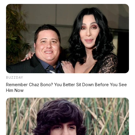
keamanan, struktur suspensi, sampai
desain lampu. Penasaran apa aja?
Berikut 10 kesamaan yang bikin Omo X
layak disebut "Tesla-nya motor listrik".
🧐 10 Kesamaan Omoway
Omo X dengan Tesla
BUZZDAY
Cybertruck
Remember Chaz Bono? You Better Sit Down Before You See
Him Now
👁️
1. Guardian Mode & Movement