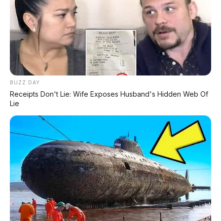
BYD Titanium 7 EV Paling
Cuma 12 Juta, Ofero
Niat 2026
Stareer 5 Lit: E-Bike
Premium 130 Km dengan
TCS Pertama di Indonesia
Tidak ada komentar:
Posting Komentar
BUZZ DAY
Receipts Don't Lie: Wife Exposes Husband's Hidden Web Of
Lie