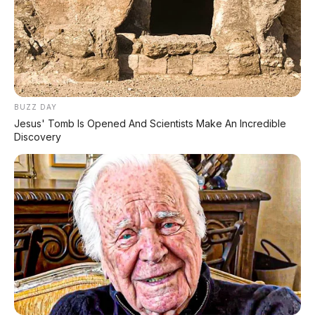
suspensi double wishbone, sampai desain
lighting bar linear. Dengan harga Rp60
jutaan, Omo X menawarkan teknologi
yang biasanya cuma ditemukan di
kendaraan premium. Apakah ini motor
BUZZ DAY
listrik paling canggih di kelasnya?
Jesus' Tomb Is Opened And Scientists Make An Incredible
Tampaknya iya.
Discovery
📰 Baca Juga:
🚗 Chery Q
Mobil listrik mungil Rp200 jutaan siap
tantang Wuling.