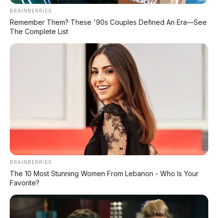
Hadir di Indonesia?
BRAINBERRIES
Remember Them? These '90s Couples Defined An Era—See
The Complete List
PROMO TERBATAS!
MILIKI MOBIL IMPIAN
KREDIT MOBIL
✔
TANPA DP
✔
GRATIS ANGSURAN 1X
BRAINBERRIES
The 10 Most Stunning Women From Lebanon - Who Is Your
✔
GRATIS BALIK NAMA
Favorite?
CEK UNIT SEKARANG