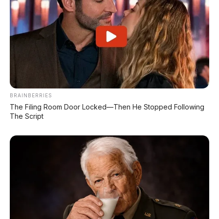
🛡️
10. Material Body Tahan Banting
BRAINBERRIES
Meskipun tidak memakai stainless steel 30X,
The Filing Room Door Locked—Then He Stopped Following
Omoway menggunakan material komposit yang
The Script
sangat kokoh dan tahan gores, memberikan
kesan tangguh yang sama dengan eksterior
Cybertruck.
🛡️ Omoway Night Protection
Fitur keamanan kayak mobil Tesla.