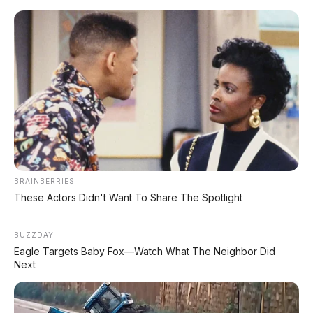
PALING BANYAK
DIBACA
Leapmotor B01: Sedan Listrik Kompak 800V
dengan Range 670 Km
Huawei AITO M9: SUV Premium 903 HP dengan
Teknologi Huawei Full-Stack
Xpeng GX: SUV Full-Size Premium dengan AI
Turing & Range 1.585 Km
BRAINBERRIES
These Actors Didn't Want To Share The Spotlight
BYD Leopard 8: SUV Off-Road PHEV 748 HP
Siap Tantang Land Cruiser!
BUZZDAY
Eagle Targets Baby Fox—Watch What The Neighbor Did
MG 4X: SUV Listrik Kompak dengan Baterai
Next
Semi-Solid-State & Range 610 Km