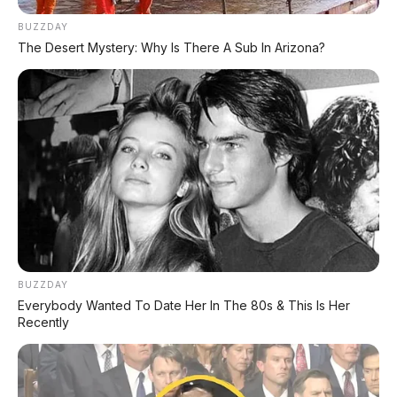
BUZZDAY
The Desert Mystery: Why Is There A Sub In Arizona?
BUZZDAY
Everybody Wanted To Date Her In The 80s & This Is Her
Recently