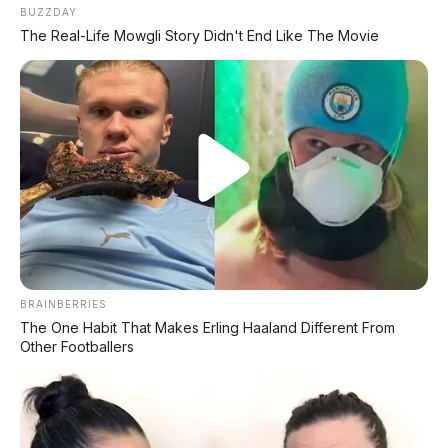
OMO X 2026: Siapkan
Dijual 11 Juta, VinFast Viper
BUZZDAY
Budget Segini Tiap Bulan!
2026 Siap Bantai Pasar!
The Real-Life Mowgli Story Didn't End Like The Movie
Berikut Info Lengkapnya
Terpantau di SPKLU
Surabaya: Motor Omoway
Omoway OMO X Panen
Bersiap Dijajal Jelang
Kritikan di Medsos: Ban
Peluncuran 12 Maret
Belakang Goyang, Spakbor
Copot, Suara Koprak-
Koprak!
BRAINBERRIES
The One Habit That Makes Erling Haaland Different From
Other Footballers
Cas 9 Menit Jarak 755 Km,
Harga Cuma 20 Jutaan!