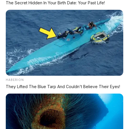
The Secret Hidden In Your Birth Date: Your Past Life!
MILIKI MOBIL IMPIAN
KREDIT MOBIL
✔
TANPA DP
✔
GRATIS ANGSURAN 1X
✔
GRATIS BALIK NAMA
CEK UNIT SEKARANG
HABERION
They Lifted The Blue Tarp And Couldn't Believe Their Eyes!
PROMO MINGGU INI
KREDIT MOTOR