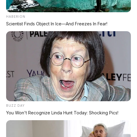
Viral pria ngamuk pakai alat pemadam
HABERION
⚡ BAIC Arcfox α S3 Resmi Meluncur,
Scientist Finds Object In Ice—And Freezes In Fear!
Sedan Listrik Battery Swap
Mulai Rp149 jutaan, range 660 km, LiDAR + NOA
📑 Info Lengkap Seputar Otomotif dari
AP Motor:
🔋 Info Mobil Listrik
BUZZ DAY
You Won't Recognize Linda Hunt Today: Shocking Pics!
⚡ Info Motor Listrik
🏍️ Info Motor Honda