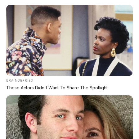
Home
»
bmw
»
BMW Alpina
»
Review Mobil
»
BMW Alpina Era Baru Resmi Mulai 2026,
Siap Tempur Lawan Mercedes-Maybach
BRAINBERRIES
These Actors Didn't Want To Share The Spotlight