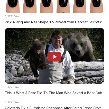
Postingan Terkait
BUZZ DAY
Pick A Ring And Nail Shape To Reveal Your Darkest Secrets!
Nissan Fairlady Z Resmi
Meluncur di GIIAS 2026:
Xiaomi SkyNomad N90:
Legenda Sports Car
SUV EREV Premium
Kembali ke Indonesia
dengan Range 1.705 Km
BUZZ DAY
This Is What A Bear Did To The Man Who Saved A Bear Cub
BUZZ DAY
Colorado Elk's Surprising Response After Being Freed From