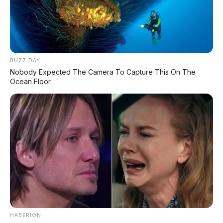
SEMUA MEREK
DP MULAI
100RB
NETT
BUZZ DAY
✅
Honda, Yamaha, Suzuki, Kawasaki
Nobody Expected The Camera To Capture This On The
✅ Proses 1 Jam Langsung ACC
Ocean Floor
✅ Syarat Cukup KTP & KK
AMBIL PROMO >
DIJUAL MOBIL BEKAS DENPASAR
DIJUAL: Suzuki Swift GX 2013 Manual – Hitam
Legam, Low KM 100 Ribu, Pajak Panjang!
Kondisi Istimewa di Denpasar
HABERION