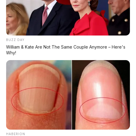
Eksklusivitas menurun
– jika BMW produksi
terlalu banyak unit
Harga pasti naik
– setelah resmi jadi brand
ultra-luxury BMW
BUZZ DAY
William & Kate Are Not The Same Couple Anymore – Here's
Why!
🚗 BMW Alpina Era Baru: Siap
Tempur Lawan Maybach
BMW Alpina bukan lagi "BMW yang lebih
cepat".
Sekarang ia adalah
sub-brand
ultra-luxury
yang dirancang untuk bersaing
langsung dengan
Mercedes-Maybach dan
Bentley
. BMW M tetap bertugas di performa
ekstrem (born on the track), sementara
Alpina fokus ke
kemewahan mendalam
HABERION