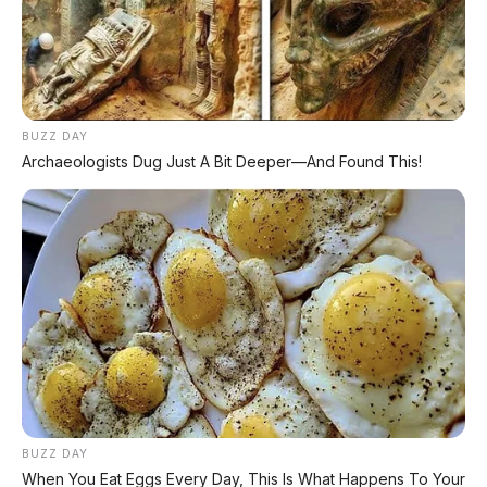
PROMO TERBATAS!
Voucher Belanja Rp 100.000
AMBIL >
*Klik untuk klaim di marketplace pilihanmu
BUZZ DAY
Archaeologists Dug Just A Bit Deeper—And Found This!
REKOMENDASI UNTUK ANDA
⚡ Chery Tiggo 5 Sport: SUV Kompak
Sporty 156 HP dengan Chip Snapdragon
8155
⚡ Leapmotor A05: Hatchback Listrik
Kompak dengan Opsi LiDAR & Range 510
Km
BUZZ DAY
When You Eat Eggs Every Day, This Is What Happens To Your