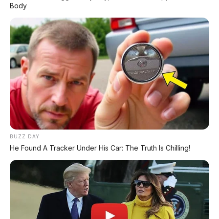
Body
⚡ Stelato S9 Touring: Station Wagon
Listrik Premium dengan Total Range
1.305 Km
⚡ MG 07 Buktikan Handling Setara
Supercar dengan Moose Test 85,6
Km/Jam
⚡ Denza Z9 GT: Shooting Brake Listrik
1.156 PS Siap Meluncur di Indonesia
BUZZ DAY
He Found A Tracker Under His Car: The Truth Is Chilling!
⚡ Bus Gunung Harta Terbakar di Tol
Nganjuk, 33 Orang Selamat
⚡ Xpeng G9L: SUV Full-Size Premium
dengan AI VLA 2.0 Siap Meluncur di
Indonesia Akhir 2026