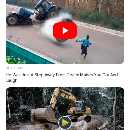
Comfort+
– lebih lembut dari Comfort BMW, fokus
pada kenyamanan jarak jauh
Speed
– fokus pada kecepatan elegan, bukan
"sport" yang agresif
📅 Rencana Produksi Model
Produksi Pertama
BUZZ DAY
He Was Just A Step Away From Death: Makes You Cry And
Tahu
Laugh
Model
Keterangan
n
120 unit – produks
2026
Alpina XB7 Manufaktur
September
Model produksi
2027
Berbasis BMW 7 S
pertama era baru