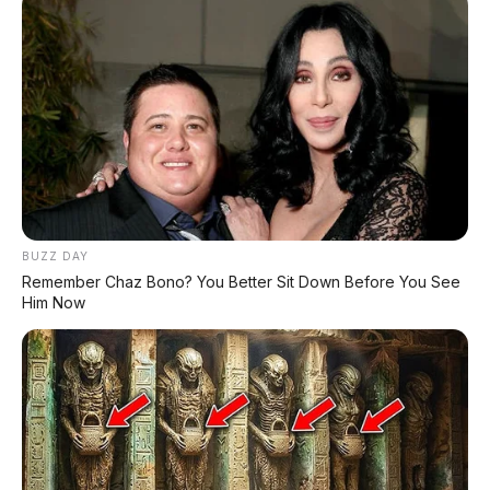
Chery Tiggo 5 Sport: SUV Kompak Sporty 156 HP
dengan Chip Snapdragon 8155
Leapmotor C10 Resmi di GIIAS 2026: SUV Listrik
Premium Rakitan Lokal Mulai Rp598 Juta
BUZZ DAY
Purbaya "Ancam" Toyota di GIIAS: Pindah Pabrik dari
Remember Chaz Bono? You Better Sit Down Before You See
Thailand atau Kena Pajak!
Him Now
Xpeng G9L: SUV Full-Size Premium dengan AI VLA 2.0
Siap Meluncur di Indonesia Akhir 2026
MG 07 Buktikan Handling Setara Supercar dengan
Moose Test 85,6 Km/Jam