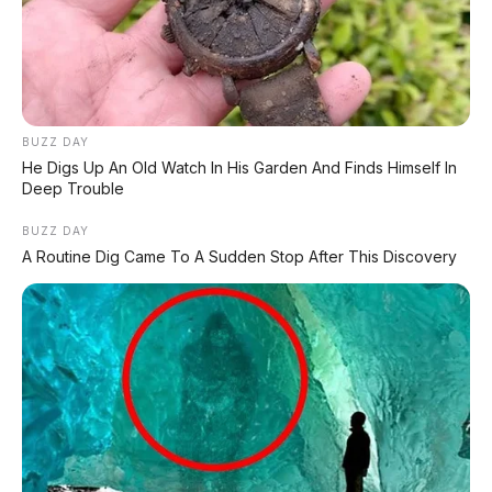
(ultra-luxury), Rolls-Royce (bespoke
luxury)
– siap menyerang segmen yang
selama ini didominasi Mercedes-Maybach.
Pantau terus AP Motor untuk update mobil
premium terbaru!
BUZZ DAY
He Digs Up An Old Watch In His Garden And Finds Himself In
Deep Trouble
BUZZ DAY
A Routine Dig Came To A Sudden Stop After This Discovery
📰 Rekomendasi Artikel Lainnya:
⚠️ 24 Sisi Gelap Mobil Listrik
Fakta mengejutkan tentang biaya dan
perawatan EV
🚔 Dua Mobil Dirusak & Ditabraki Gara-
Gara Parkir di Tempat Pengecasan EV