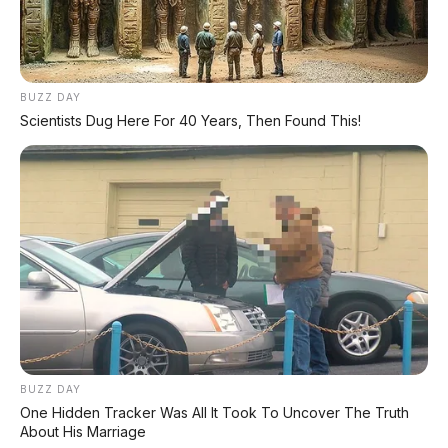
Deepal L06: Sedan D-Segment dengan Suspensi
Supercar & Range 1.505 Km
LIHAT LAINNYA
BUZZ DAY
Scientists Dug Here For 40 Years, Then Found This!
BUZZ DAY
One Hidden Tracker Was All It Took To Uncover The Truth
About His Marriage