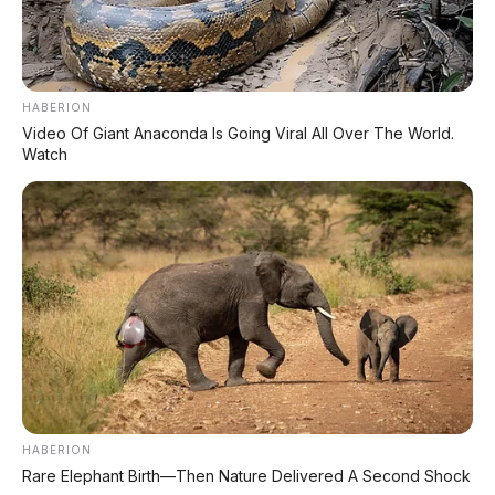
2027/
Alpina X7 (G67)
Generasi kedua
2028
HABERION
Sedang dipelajari
Video Of Giant Anaconda Is Going Viral All Over The World.
2030+
Model listrik performa
Watch
prioritas awal
📰 Baca Juga:
⚡ Ferrari Luce Debut: EV 1.035 HP Desain
Jony Ive
Paddle shift unik, kontroversial, harga Rp9,5
miliar
HABERION
Rare Elephant Birth—Then Nature Delivered A Second Shock
⚡ BYD Menang Bukan Karena Lebih