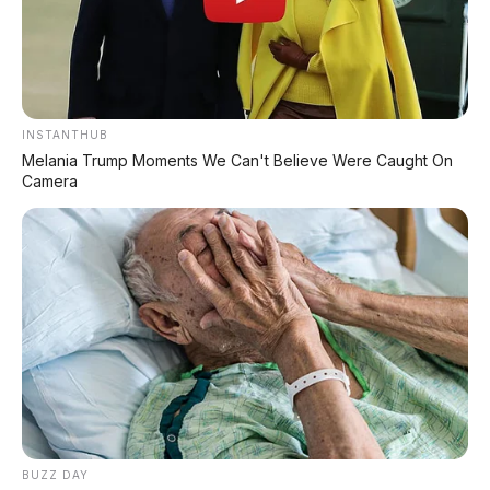
⚡ Subaru Outback 2026 Resmi
Dipamerkan di GIIAS: SUV Wagon
Premium dengan Ground Clearance 213
mm dan Mesin 2.5L Boxer
INSTANTHUB
Melania Trump Moments We Can't Believe Were Caught On
Camera
⚡ BYD Seal Terbakar di Tol Cikampek,
Kronologi & Respons BYD
⚡ Daihatsu K-Open Resmi Dipamerkan di
GIIAS 2026: Roadster Mini Penggerak
RWD, Calon Penerus Copen
PROMO TERBATAS!
BUZZ DAY