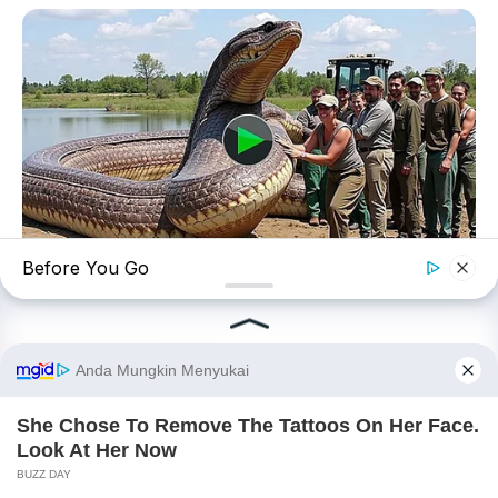
Chat Kami Sekarang
Before You Go
LIFE360 TIPS
World's Largest Snake Captured Near Ohio
PALING BANYAK
DIBACA
✕
Chery Tiggo 5 Sport: SUV Kompak Sporty 156
HP dengan Chip Snapdragon 8155