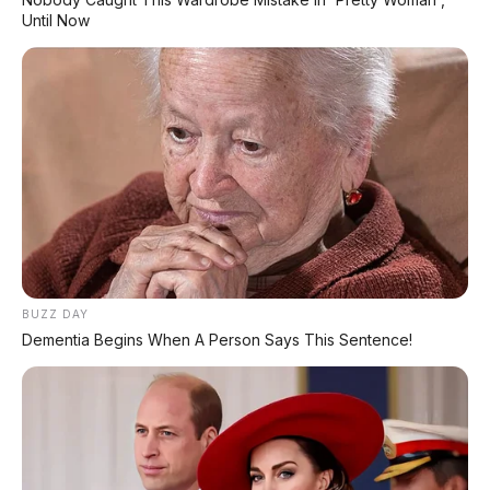
banyak negara
Until Now
Sumber daya besar dari BMW Group
–
untuk pengembangan model baru
Brand tetap eksklusif
– tidak akan
diproduksi massal seperti BMW biasa
❌ Risiko & Kekhawatiran
Penggemar
BUZZ DAY
Hilangnya DNA Alpina mandiri
– setelah 60
Dementia Begins When A Person Says This Sentence!
tahun lepas dari keluarga Bovensiepen
Takut jadi "BMW yang lebih mahal"
– bukan
lagi Alpina sejati
V8 vs elektrifikasi
– BMW bisa paksa Alpina
beralih ke hybrid/EV