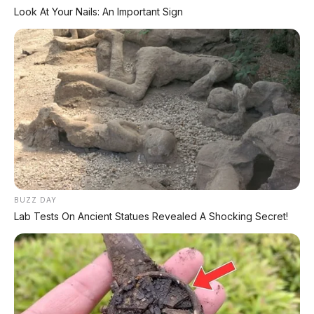
(in-depth luxury), kenyamanan jarak
Look At Your Nails: An Important Sign
jauh, dan kecepatan elegan
.
Vision Concept yang dipamerkan di
Concorso d'Eleganza Villa d'Este 2026
memberi petunjuk jelas: Alpina akan
mempertahankan
V8 murni tanpa hybrid
di era EV, menghadirkan
kemewahan ala
Rolls-Royce
(kaca kristal, botol di console,
full-grain leather), dan tetap
mempertahankan
ciri khas desain Alpina
BUZZ DAY
(20-spoke wheels, elliptical quad exhaust,
Lab Tests On Ancient Statues Revealed A Shocking Secret!
deco lines).
Model produksi pertama era baru akan
lahir 2027 berbasis BMW 7 Series.
Jika
berhasil, BMW akan memiliki tiga pilar
premium:
BMW M (sporty), BMW Alpina