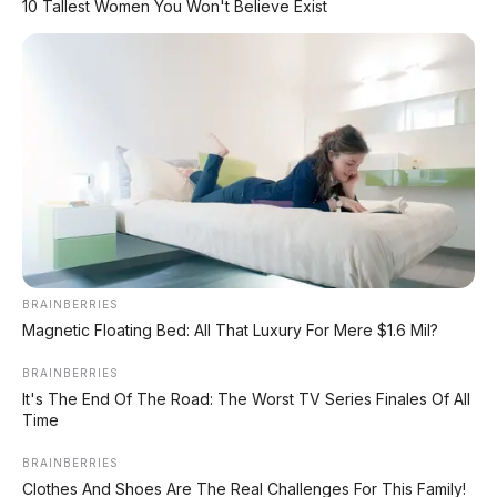
10 Tallest Women You Won't Believe Exist
BMW
Maret 2022
Grou
p
Trans
fer
Hak
1 Januari 2026
Mere
k
Posisi
Sub-brand ultra-luxury di
BRAINBERRIES
Baru
bawah BMW Group
Magnetic Floating Bed: All That Luxury For Mere $1.6 Mil?
BRAINBERRIES
Targe
It's The End Of The Road: The Worst TV Series Finales Of All
t
Time
Kom
Mercedes-Maybach, Bentley
BRAINBERRIES
petito
Clothes And Shoes Are The Real Challenges For This Family!