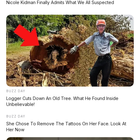
DIJUAL: Nissan Serena HWS Matic 2017 –
Nicole Kidman Finally Admits What We All Suspected
Kondisi Istimewa, Hanya 68.000 KM! Siap Pakai
di Denpasar
DIJUAL: Mitsubishi Xpander Ultimate 2023
Matic – Surat Bali, KM 44.000, Pajak Panjang!
DIJUAL : Xpander Ultimate 2019 Matic Surat
Bali – Kondisi Istimewa, KM 37.000
Lihat Semua Unit Bali »
BUZZ DAY
Logger Cuts Down An Old Tree. What He Found Inside
DATABASE
ARTIKEL
Unbelievable!
BUZZ DAY
She Chose To Remove The Tattoos On Her Face. Look At
Her Now