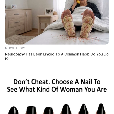
🏍️ Info Motor Yamaha
🏍️ Info Motor Suzuki
🏍️ Info Motor Kawasaki
#BMWAlpina
#Alpina
#BMWGroup
NERVE FLOW
Neuropathy Has Been Linked To A Common Habit. Do You Do
It?
#VillaDEste
#MercedesMaybach
#MobilPremium
© 2026 AP Motor – Portal Otomotif Terpercaya | Sumber: BMW
Group, Alpina, Concorso d'Eleganza Villa d'Este 2026
Bagikan: