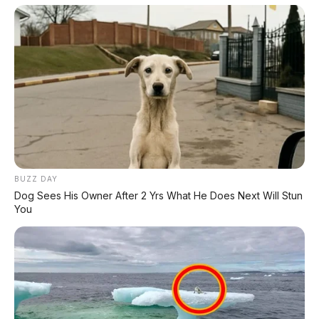
Hebat
Pakai cheat code subsidi Rp60 triliun dari
China
🚗 Peugeot Polygon Debut, Setir
Hypersquare Tanpa Layar
Steer-by-wire, HUD 31 inci, jarak 500 km
BUZZ DAY
Dog Sees His Owner After 2 Yrs What He Does Next Will Stun
You