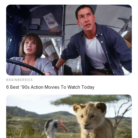
Home
»
harga mobil
»
leapmotor
»
Leapmotor D99
»
mobil
listrik
»
Review Mobil
»
Leapmotor D99: MPV Listrik 1.000V
dengan Kursi Pijat & Range 1.200 Km,
Siap Lawan Alphard
BRAINBERRIES
6 Best '90s Action Movies To Watch Today