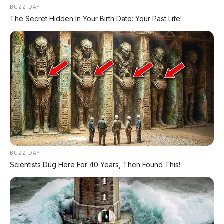
Dimensi super besar – lebih panjang dari Toyota
BUZZ DAY
Alphard
The Secret Hidden In Your Birth Date: Your Past Life!
Varian EV 1.000V dengan charging 15 menit
+350 km
Jarak tempuh total EREV lebih dari 1.200 km
Zero-gravity seat baris kedua dengan pijat & leg
rest elektrik
Dual chip Snapdragon 8797 (1.280 TOPS) +
LiDAR, siap L3
Fitur unik: Oxygen cabin & ISD interactive light
bar
Harga sangat kompetitif, mulai Rp430 jutaan
Akan diekspor ke Eropa dengan dukungan
BUZZ DAY
Stellantis
Scientists Dug Here For 40 Years, Then Found This!
❌ Kekurangan & Tantangan