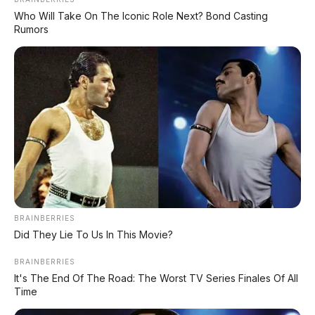
bensin penuh,
total jarak mencapai lebih dari 1.200
Who Will Take On The Iconic Role Next? Bond Casting
km
. Ini solusi bagi yang sering perjalanan jauh tapi
Rumors
tetap ingin sensasi berkendara listrik.
🛋️ Interior: Zero-Gravity Seat
dengan Pijat & Leg Rest
🎵 Fitur Unggulan Interior
Kursi
Zero-gravity executive seat + leg rest
Baris
elektrik + 8 titik pijat + pemanas +
BRAINBERRIES
Kedua
ventilasi
Did They Lie To Us In This Movie?
Kursi
12-way electric adjustment + pemanas
BRAINBERRIES
Baris
It's The End Of The Road: The Worst TV Series Finales Of All
+ ventilasi + pijat
Pertama
Time