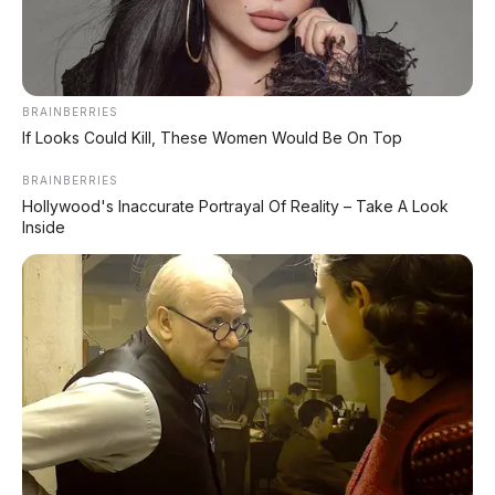
Km/Jam
⚡ Daihatsu K-Open Resmi Dipamerkan di
GIIAS 2026: Roadster Mini Penggerak
BRAINBERRIES
RWD, Calon Penerus Copen
If Looks Could Kill, These Women Would Be On Top
BRAINBERRIES
⚡ Purbaya "Ancam" Toyota di GIIAS:
Hollywood's Inaccurate Portrayal Of Reality – Take A Look
Pindah Pabrik dari Thailand atau Kena
Inside
Pajak!
⚡ Xpeng MONA L03: SUV Listrik Global
dengan AI 1.500 TOPS Siap Masuk
Indonesia?
⚡ Chery Tiggo 5 Sport: SUV Kompak
Sporty 156 HP dengan Chip Snapdragon
8155