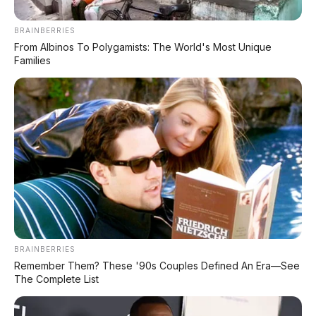
BRAINBERRIES
From Albinos To Polygamists: The World's Most Unique
PROMO MINGGU INI
Families
KREDIT MOTOR
SEMUA MEREK
DP MULAI
100RB
NETT
✅
Honda, Yamaha, Suzuki, Kawasaki
✅ Proses 1 Jam Langsung ACC
✅ Syarat Cukup KTP & KK
BRAINBERRIES
Remember Them? These '90s Couples Defined An Era—See
AMBIL PROMO >
The Complete List