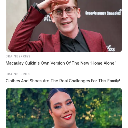
Suspensi Supercar &
dengan AI All-Terrain
Range 1.505 Km
Tidak ada komentar:
Posting Komentar
BRAINBERRIES
Macaulay Culkin's Own Version Of The New ‘Home Alone’
BRAINBERRIES
Clothes And Shoes Are The Real Challenges For This Family!