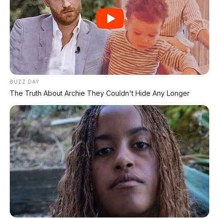
📰 Rekomendasi Artikel Lainnya:
BYD Denza Z Convertible
Supercar 1.000 hp dengan charging 1.500 kW
BUZZ DAY
The Truth About Archie They Couldn't Hide Any Longer
Nissan NX8 EV
SUV listrik 650 km dengan kursi pijat &
charging 6 menit
Jetour Freedom 7 Plus
SUV kotak 7-seater dengan Queen's Passenger
Seat