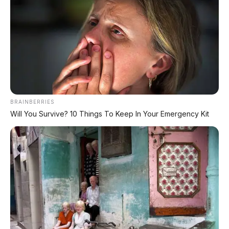
Road PHEV dengan AI All-Terrain
PROMO TERBATAS!
MILIKI MOBIL IMPIAN
BRAINBERRIES
KREDIT MOBIL
Will You Survive? 10 Things To Keep In Your Emergency Kit
✔
TANPA DP
✔
GRATIS ANGSURAN 1X
✔
GRATIS BALIK NAMA
CEK UNIT SEKARANG