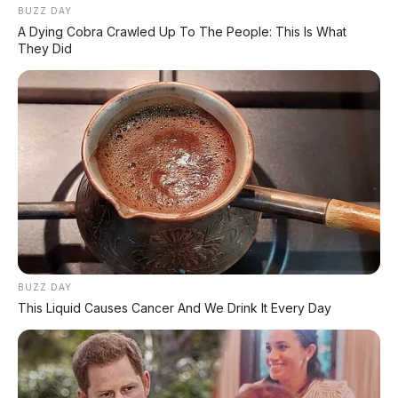
ini.
Ukurannya besar, interiornya mewah
BUZZ DAY
dengan kursi pijat, teknologi ADAS canggih
A Dying Cobra Crawled Up To The People: This Is What
(1.280 TOPS + LiDAR), dan pilihan dua platform
They Did
(800V & 1.000V) yang fleksibel.
Dengan
harga mulai Rp430 jutaan
di China,
D99 jauh lebih murah dari Toyota Alphard yang
di Indonesia bisa mencapai Rp2 miliar lebih.
Sayangnya,
belum ada kepastian
apakah
Leapmotor akan membawa D99 ke Indonesia.
Yang menarik,
dukungan Stellantis
(induk
dari Jeep, Peugeot, Citroen) akan membantu
Leapmotor masuk ke Eropa. Lalu bagaimana
dengan Indonesia? Stellantis juga memiliki
BUZZ DAY
jaringan di Indonesia (melalui Peugeot dan
This Liquid Causes Cancer And We Drink It Every Day
Citroen). Bukan tidak mungkin D99 bisa masuk
melalui jalur ini. Kita lihat saja perkembangan
ke depannya.