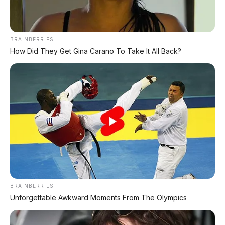
udara di dalam kabin tetap premium. Ini sangat
berguna untuk keluarga dengan anak kecil atau
anggota yang sensitif terhadap alergi. Atap kaca
BRAINBERRIES
panoramic double-pane memberi kesan lapang tanpa
How Did They Get Gina Carano To Take It All Back?
mengorbankan isolasi panas.
🤖 ADAS Canggih: 1.280 TOPS
dari Dual Snapdragon 8797
🛡️ Spesifikasi ADAS
Chip
2x Qualcomm Snapdragon 8797
ADAS
BRAINBERRIES
Total
Unforgettable Awkward Moments From The Olympics
1.280 TOPS
TOPS