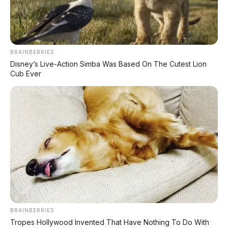
🕒 Dipublikasikan: 14 Mei 2026 | ✍️ Editor: Tim Redaksi
📍 REVIEW UNIT
BRAINBERRIES
Disney’s Live-Action Simba Was Based On The Cutest Lion
⚡ MPV LISTRIK
Cub Ever
REVIEW UNIT
– Leapmotor, pabrikan China yang
kini didukung
Stellantis
untuk ekspor ke Eropa,
baru saja meluncurkan MPV andalan mereka di
Beijing Auto Show 2026:
Leapmotor D99
.
Dengan
panjang 5.280 mm dan jarak sumbu
roda 3.110 mm
, D99 bahkan
lebih besar dari
Toyota Alphard
(5.010 mm). MPV full-size ini
hadir dalam
dua varian: EV listrik murni
BRAINBERRIES
(1.000V, 115 kWh) dan EREV (800V, 80,3 kWh)
,
Tropes Hollywood Invented That Have Nothing To Do With