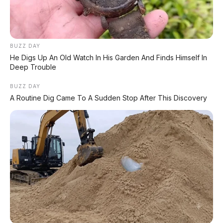
menjual di bawah brand Leapmotor dengan jaringan
distribusi Stellantis yang luas.
💰 Estimasi Harga (Pasar China)
BUZZ DAY
He Digs Up An Old Watch In His Garden And Finds Himself In
~200.000 yuan (~Rp430
Deep Trouble
Entry (EREV)
juta)
BUZZ DAY
A Routine Dig Came To A Sudden Stop After This Discovery
~250.000 yuan (~Rp537
Mid (EREV)
juta)
~300.000 yuan (~Rp645
High (EREV/EV)
juta)
Flagship (EV
~350.000 yuan (~Rp752
1.000V)
juta)
Dengan harga mulai
Rp430 jutaan
, D99 berada jauh
di bawah kompetitor seperti Denza D9 (mulai 339.800