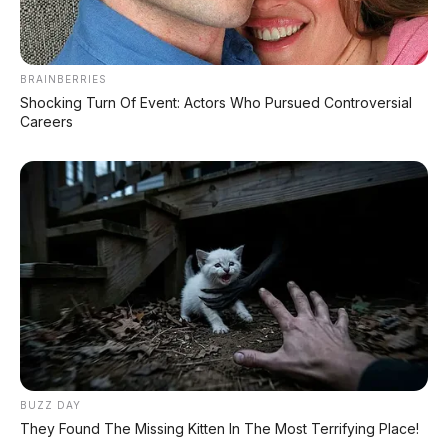
DATABASE
ARTIKEL
BRAINBERRIES
Shocking Turn Of Event: Actors Who Pursued Controversial
Careers
Chery Tiggo 5 Sport: SUV Kompak Sporty 156 HP
dengan Chip Snapdragon 8155
Leapmotor C10 Resmi di GIIAS 2026: SUV Listrik
Premium Rakitan Lokal Mulai Rp598 Juta
Purbaya "Ancam" Toyota di GIIAS: Pindah Pabrik dari
BUZZ DAY
Thailand atau Kena Pajak!
They Found The Missing Kitten In The Most Terrifying Place!