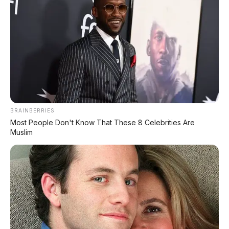
DIJUAL MOBIL BEKAS DENPASAR
DIJUAL: Suzuki Swift GX 2013 Manual – Hitam
Legam, Low KM 100 Ribu, Pajak Panjang!
Kondisi Istimewa di Denpasar
DIJUAL: Nissan Serena HWS Matic 2017 –
Kondisi Istimewa, Hanya 68.000 KM! Siap Pakai
di Denpasar
BRAINBERRIES
Most People Don't Know That These 8 Celebrities Are
DIJUAL: Mitsubishi Xpander Ultimate 2023
Muslim
Matic – Surat Bali, KM 44.000, Pajak Panjang!
DIJUAL : Xpander Ultimate 2019 Matic Surat
Bali – Kondisi Istimewa, KM 37.000
Lihat Semua Unit Bali »