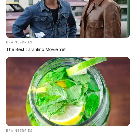
Dengan dimensi sebesar ini, kabin D99 sangat lega.
Kapasitas bagasi mencapai
520 liter dalam
konfigurasi normal
, dan membengkak menjadi
1.800
liter
jika baris ketiga dilipat rata ke lantai. Lantai mobil
ini benar-benar rata (flat floor), memudahkan mobilitas
BRAINBERRIES
penumpang di dalam kabin.
The Best Tarantino Movie Yet
Desain eksteriornya mengusung gaya
"Teknologi
Natural Aesthetics 2.0"
– garis-garis bersih, grille
tertutup, dan lampu depan
DLP projection
headlights
yang bisa menampilkan pola dan animasi.
Lampu belakang
full-width LED light bar dengan
8.260 LED unit
juga bisa menampilkan emoticon dan
pola interaktif melalui fitur
ISD smart interactive
display
.
Satu unit
LiDAR terpasang di atap
menjadi ciri khas
bahwa D99 serius dengan teknologi autonomous
BRAINBERRIES
driving. Pintu belakang menggunakan
sliding door