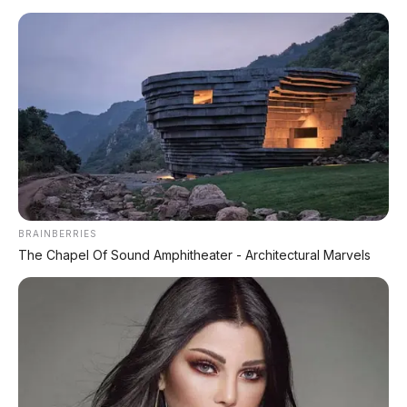
PROMO TERBATAS!
Voucher Belanja Rp 100.000
AMBIL >
*Klik untuk klaim di marketplace pilihanmu
BRAINBERRIES
The Chapel Of Sound Amphitheater - Architectural Marvels
REKOMENDASI UNTUK ANDA
⚡ MG 07 Buktikan Handling Setara
Supercar dengan Moose Test 85,6