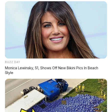
Xpeng G9L: SUV Full-Size Premium dengan AI VLA 2.0
Siap Meluncur di Indonesia Akhir 2026
MG 07 Buktikan Handling Setara Supercar dengan
Moose Test 85,6 Km/Jam
Deepal L06: Sedan D-Segment dengan Suspensi
Supercar & Range 1.505 Km
LIHAT LAINNYA
BUZZ DAY
Monica Lewinsky, 51, Shows Off New Bikini Pics In Beach
Style