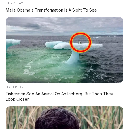
BUZZ DAY
📑 Info Lengkap Seputar Otomotif
Malia Obama's Transformation Is A Sight To See
dari AP Motor:
🔋 Info Mobil Listrik
⚡ Info Motor Listrik
🏍️ Info Motor Honda
🏍️ Info Motor Yamaha
🏍️ Info Motor Suzuki
HABERION
🏍️ Info Motor Kawasaki
Fishermen See An Animal On An Iceberg, But Then They
Look Closer!
#LeapmotorD99
#MPVListrik
#1000VCharging
#ZeroGravitySeat