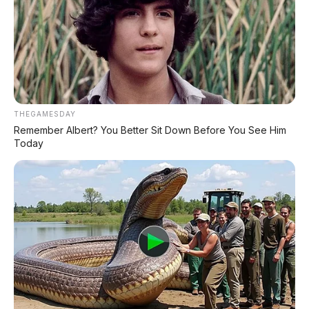
#Snapdragon8797
#BeijingAutoShow
© 2026 AP Motor – Portal Otomotif Terpercaya
Bagikan:
THEGAMESDAY
Remember Albert? You Better Sit Down Before You See Him
Today
Postingan Terkait
Leapmotor C10 Resmi di
BYD Qin L EV 2026 Debut di
GIIAS 2026: SUV Listrik
Beijing: Sedan Listrik 545