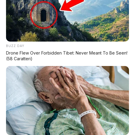
BUZZ DAY
Drone Flew Over Forbidden Tibet: Never Meant To Be Seen!
(58 Caratteri)
✅ Kelebihan Leapmotor D99