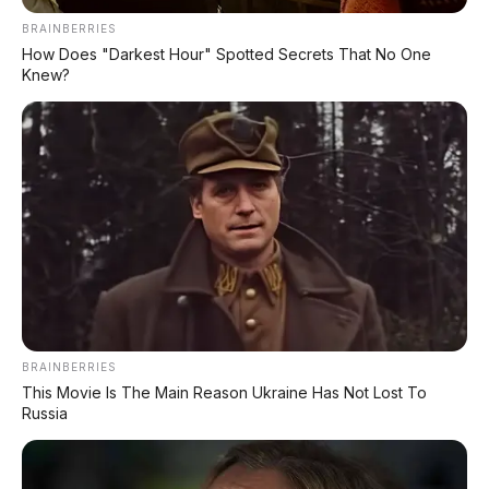
BRAINBERRIES
⚡ Xpeng G9L: SUV Full-Size Premium
How Does "Darkest Hour" Spotted Secrets That No One
dengan AI VLA 2.0 Siap Meluncur di
Knew?
Indonesia Akhir 2026
⚡ Bus Gunung Harta Terbakar di Tol
Nganjuk, 33 Orang Selamat
⚡ BAIC T1 Resmi Dipamerkan di GIIAS
2026: Hatchback EV Premium dengan
V2L 3.500 Watt dan Range 425 Km
⚡ Land Rover Freelander 8: SUV
BRAINBERRIES
Premium EREV Mewah 6 Kursi Siap
This Movie Is The Main Reason Ukraine Has Not Lost To
Masuk Indonesia
Russia
⚡ Geely Galaxy Battleship 700: SUV Off-