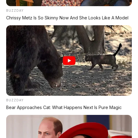
© 2026 AP Motor – Portal Otomotif Terpercaya | Sumber: Persija
Jakarta, Hyundai, Laksana, Busworld SEA 2026
BUZZDAY
Chrissy Metz Is So Skinny Now And She Looks Like A Model
Bagikan:
Postingan Terkait
BUZZDAY
PO AKAS Group: Dari
Bear Approaches Cat: What Happens Next Is Pure Magic
Bengkel Senjata
496 Km Sekali Cas, Fast
Kemerdekaan Jadi
Charging 29 Menit!
Penguasa Bus Jawa Timur
Hyundai IONIQ 3 Siap Jadi
Hatchback Listrik Paling
Bebas Repot