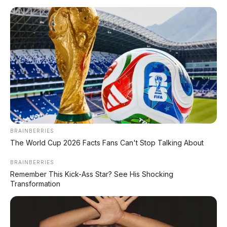
BRAINBERRIES
The World Cup 2026 Facts Fans Can't Stop Talking About
📸 Dashboard dan jok kemudi – modern dengan setir kanan
BRAINBERRIES
khas Indonesia
Remember This Kick-Ass Star? See His Shocking
Transformation
🔋 Baterai Monster 290,4 kWh,
Cas Cuma 75 Menit