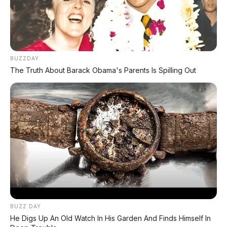
Kemayoran menunjukkan bahwa klub sepak
bola Indonesia bisa menjadi
pelopor gaya
hidup ramah lingkungan
. Ini bukan sekadar
alat transportasi, tapi juga
statement
bahwa
sepak bola dan keberlanjutan bisa berjalan
BUZZDAY
beriringan.
The Truth About Barack Obama's Parents Is Spilling Out
Tentu masih ada tantangan, terutama
infrastruktur charger di kota-kota tujuan laga
tandang. Tapi langkah pertama sudah diambil.
Semoga klub-klub lain menyusul.
Apakah tim
kebanggaan Anda berikutnya?
Pantau terus AP Motor untuk berita otomotif
terbaru dari dunia sepak bola dan transportasi
ramah lingkungan!
BUZZ DAY
He Digs Up An Old Watch In His Garden And Finds Himself In