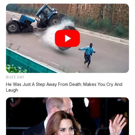
Maextro V800: MPV Ultra-Mewah EREV 531 HP
Penantang Toyota Alphard
LIHAT LAINNYA
BUZZ DAY
He Was Just A Step Away From Death: Makes You Cry And
Laugh