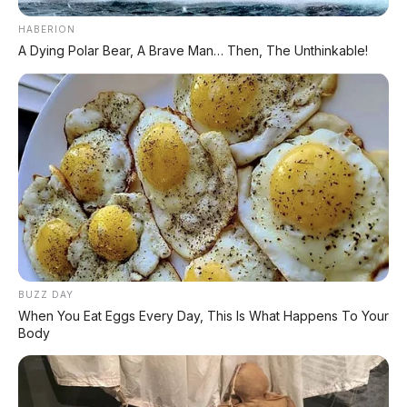
Tidak ada komentar:
HABERION
A Dying Polar Bear, A Brave Man… Then, The Unthinkable!
Posting Komentar
BUZZ DAY
When You Eat Eggs Every Day, This Is What Happens To Your
Body