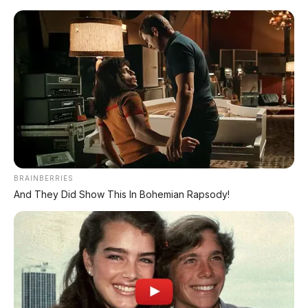
Home
»
hyundai
»
Hyundai Elec City
»
Kendaraan Niaga
»
Persija Jakarta Klub Pertama di
Indonesia Pakai Bus Listrik Hyundai Elec
City
BRAINBERRIES
And They Did Show This In Bohemian Rapsody!