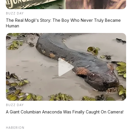
DP MULAI
BUZZ DAY
100RB
The Real Mogli's Story: The Boy Who Never Truly Became
NETT
Human
✅
Honda, Yamaha, Suzuki, Kawasaki
✅ Proses 1 Jam Langsung ACC
✅ Syarat Cukup KTP & KK
AMBIL PROMO >
DIJUAL MOBIL BEKAS DENPASAR
DIJUAL: Suzuki Swift GX 2013 Manual – Hitam
BUZZ DAY
Legam, Low KM 100 Ribu, Pajak Panjang!
A Giant Columbian Anaconda Was Finally Caught On Camera!
Kondisi Istimewa di Denpasar
HABERION
DIJUAL: Nissan Serena HWS Matic 2017 –