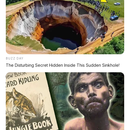
MILIKI MOBIL IMPIAN
KREDIT MOBIL
✔
TANPA DP
✔
GRATIS ANGSURAN 1X
✔
GRATIS BALIK NAMA
BUZZ DAY
The Disturbing Secret Hidden Inside This Sudden Sinkhole!
CEK UNIT SEKARANG
PROMO MINGGU INI
KREDIT MOTOR
SEMUA MEREK