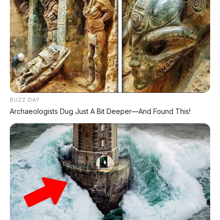
⚡ Denza Z9 GT: Shooting Brake Listrik
1.156 PS Siap Meluncur di Indonesia
⚡ Bus Gunung Harta Terbakar di Tol
Nganjuk, 33 Orang Selamat
⚡ Leapmotor B01: Sedan Listrik Kompak
800V dengan Range 670 Km
BUZZ DAY
Archaeologists Dug Just A Bit Deeper—And Found This!
⚡ Harga BBM 1 Agustus 2026: Bensin
Turun Rp1.000, Solar Naik Rp570
⚡ Leapmotor C10 Resmi di GIIAS 2026:
SUV Listrik Premium Rakitan Lokal Mulai
Rp598 Juta
⚡ Huawei AITO M9: SUV Premium 903