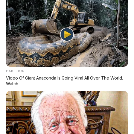
Sementara itu, bek asing Persija asal Brasil,
Paulo
Ricardo
, juga memberikan kesannya setelah
merasakan langsung kenyamanan bus listrik ini.
"Bus listrik ini terasa sangat istimewa dan sangat
nyaman, sebuah bus yang tidak sekadar alat
transportasi, tetapi juga cara Persija berjalan
berdampingan dengan alam untuk saling
menjaga."
HABERION
— Paulo Ricardo, Bek Persija
Video Of Giant Anaconda Is Going Viral All Over The World.
Watch
📰 Baca Juga:
⚡ Xiaomi YU7 GT 1003 HP Pecahkan Rekor
Nürburgring