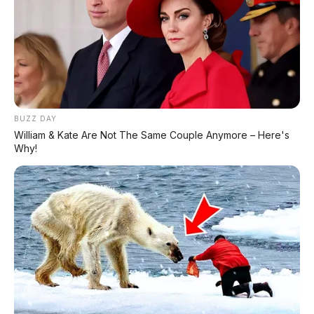
PO M Trans: Ekspansi
PO Gunung Harta: Sejarah,
Agresif & Sleeper Bus yang
Perbedaan Bus Merah &
Guncang Pasar Jawa-Bali
Hijau, dan Perkembangan
Bisnis
BUZZ DAY
William & Kate Are Not The Same Couple Anymore – Here's
Why!
Hyundai Stargazer Trend
Suzuki Super Carry X
Essential 1.5 iVT 2024, DP
Limited Meluncur di
12.000.000
Jepang, Pickup Kecil 4WD
Cuma Rp180 Jutaan!