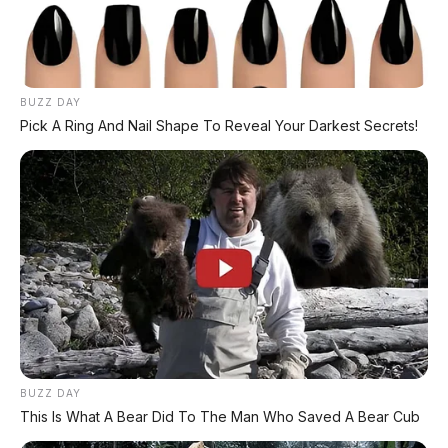
Peluncuran bus listrik ini berlangsung di ajang
Busworld Southeast Asia 2026
di JIExpo Kemayoran
pada 20 Mei 2026. Turut hadir legenda hidup Persija,
BUZZ DAY
Bambang Pamungkas
yang kini menjabat sebagai
Pick A Ring And Nail Shape To Reveal Your Darkest Secrets!
Direktur Olahraga Persija. Dalam pidatonya, pria yang
akrab disapa Bepe itu menyampaikan visi besar klub.
"Sesuai visi misi Pak Panca sebagai presiden, jika
sebagai klub Persija harus terus bertumbuh,
bergerak maju, dan lebih profesional, maka
pembelian armada bus baru dengan teknologi EV
terbaik menjadi bentuk komitmen terhadap visi
tersebut."
— Bambang Pamungkas, Dirut Olahraga
BUZZ DAY
Persija
This Is What A Bear Did To The Man Who Saved A Bear Cub