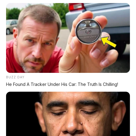
BUZZ DAY
He Found A Tracker Under His Car: The Truth Is Chilling!
✅ Kelebihan Bus Listrik Persija
Klub pertama di Indonesia
– jadi pelopor
penggunaan bus listrik di sepak bola nasional
Baterai 290,4 kWh
– jarak tempuh hingga 420