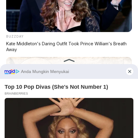
BUZZDAY
Kate Middleton's Daring Outfit Took Prince William's Breath
Away
Chat Kami Sekarang
Before You Go
PALING BANYAK
DIBACA
✕
Leapmotor B01: Sedan Listrik Kompak 800V
dengan Range 670 Km
BUZZ DAY
Huawei AITO M9: SUV Premium 903 HP dengan