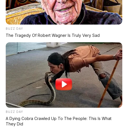
SUV listrik 1003 hp, 0-100 km/jam 2,92 detik,
harga Rp877 juta
🔋 Spesifikasi Lengkap Motor Listrik
BUZZ DAY
VinFast
The Tragedy Of Robert Wagner Is Truly Very Sad
Evo, Feliz II, dan Viper – mulai Rp17,38 jutaan
🚗 Audi E7X EV
SUV listrik jarak tempuh 751 km dengan
teknologi terbaru
BUZZ DAY
A Dying Cobra Crawled Up To The People: This Is What
They Did