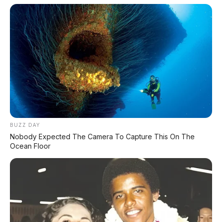
Investasi awal besar
– harga bus listrik masih
lebih mahal dari diesel
Jarak tempuh terbatas
– untuk laga antar
pulau masih perlu perencanaan matang
Bobot lebih berat
– baterai 290 kWh
menambah bobot signifikan
Belum semua mekanik paham EV
– butuh
pelatihan khusus perawatan
BUZZ DAY
Nobody Expected The Camera To Capture This On The
🚌 Langkah Berani Persija, Contoh
Ocean Floor
untuk Klub Lain
Persija Jakarta tidak hanya berbicara soal
kemenangan di lapangan.
Dengan
menghadirkan bus listrik Hyundai Elec City
berbalut bodi Legacy Laksana, Macan