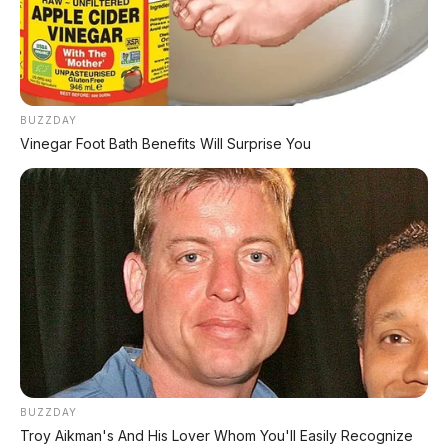
Leapmotor B01: Sedan Listrik Kompak 800V dengan
Range 670 Km
BUZZDAY
Vinegar Foot Bath Benefits Will Surprise You
Huawei AITO M9: SUV Premium 903 HP dengan
Teknologi Huawei Full-Stack
Xpeng GX: SUV Full-Size Premium dengan AI Turing &
Range 1.585 Km
BYD Leopard 8: SUV Off-Road PHEV 748 HP Siap
Tantang Land Cruiser!
MG 4X: SUV Listrik Kompak dengan Baterai Semi-
Solid-State & Range 610 Km
BUZZDAY
Troy Aikman's And His Lover Whom You'll Easily Recognize