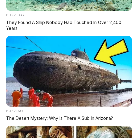
BUZZ DAY
They Found A Ship Nobody Had Touched In Over 2,400
Years
PROMO TERBATAS!
Voucher Belanja Rp 100.000
AMBIL >
*Klik untuk klaim di marketplace pilihanmu
REKOMENDASI UNTUK ANDA
BUZZDAY
⚡ BYD Leopard 8: SUV Off-Road PHEV
The Desert Mystery: Why Is There A Sub In Arizona?
748 HP Siap Tantang Land Cruiser!