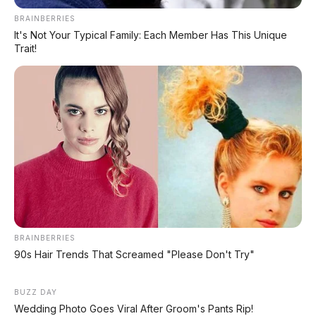
pemain istirahat atau makan siang, bus sudah siap
BRAINBERRIES
berjalan lagi dengan baterai penuh.
It's Not Your Typical Family: Each Member Has This Unique
Trait!
BRAINBERRIES
90s Hair Trends That Screamed "Please Don't Try"
BUZZ DAY
📸 Interior kabin – lega dan nyaman dengan 38 kursi berjarak
Wedding Photo Goes Viral After Groom's Pants Rip!
luas