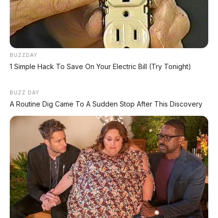
🔋 Info Mobil Listrik
⚡ Info Motor Listrik
🏍️ Info Motor Honda
BUZZDAY
1 Simple Hack To Save On Your Electric Bill (Try Tonight)
🏍️ Info Motor Yamaha
BUZZ DAY
🏍️ Info Motor Suzuki
A Routine Dig Came To A Sudden Stop After This Discovery
🏍️ Info Motor Kawasaki
#PersijaJakarta
#MacanKemayoran
#BusListrik
#HyundaiElecCity
#Laksana
#KendaraanListrik