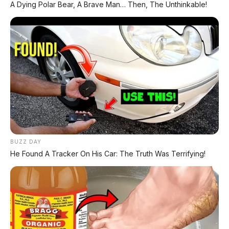
A Dying Polar Bear, A Brave Man… Then, The Unthinkable!
Kondisi Istimewa, Hanya 68.000 KM! Siap Pakai
di Denpasar
DIJUAL: Mitsubishi Xpander Ultimate 2023
Matic – Surat Bali, KM 44.000, Pajak Panjang!
DIJUAL : Xpander Ultimate 2019 Matic Surat
Bali – Kondisi Istimewa, KM 37.000
Lihat Semua Unit Bali »
BUZZ DAY
He Found A Tracker On His Car: The Truth Was Terrifying!
DATABASE
ARTIKEL