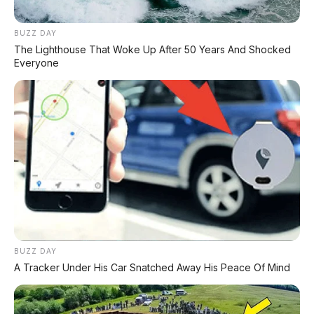
HP dengan Teknologi Huawei Full-Stack
BUZZ DAY
The Lighthouse That Woke Up After 50 Years And Shocked
⚡ Xpeng GX: SUV Full-Size Premium
Everyone
dengan AI Turing & Range 1.585 Km
⚡ MG 07: Sedan Fastback Listrik 845 Km
dengan Harga Mulai Rp322 Juta
⚡ MG 4X: SUV Listrik Kompak dengan
Baterai Semi-Solid-State & Range 610
Km
BUZZ DAY
A Tracker Under His Car Snatched Away His Peace Of Mind
PROMO TERBATAS!