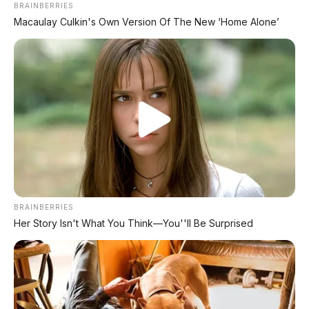
BRAINBERRIES
Macaulay Culkin's Own Version Of The New ‘Home Alone’
📸 Bambang Pamungkas berpidato di samping bus listrik baru
Persija
BREAKING NEWS
– Persija Jakarta resmi
menjadi
klub sepak bola pertama di
Indonesia
yang menggunakan bus listrik untuk
armada operasional tim. Bukan soal transfer
BRAINBERRIES
pemain atau strategi di lapangan hijau, Macan
Her Story Isn't What You Think—You''ll Be Surprised
Kemayoran justru membuat gebrakan di sektor
transportasi dengan menghadirkan bus listrik
berbalut warna merah khas Persija.
Bus yang tampil gagah ini berdiri di atas
sasis