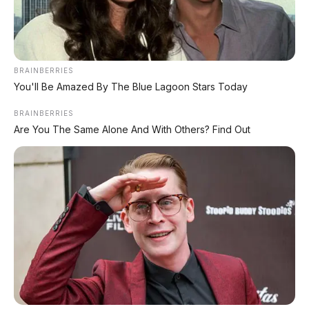
BRAINBERRIES
You'll Be Amazed By The Blue Lagoon Stars Today
📸 Bus listrik Persija Jakarta – Legacy SR3 Neo Panorama
berbasis Hyundai Elec City
BRAINBERRIES
Are You The Same Alone And With Others? Find Out
🕒 Dipublikasikan: 23 Mei 2026 | ✍️ Editor: Tim AP Motor
📍 JAKARTA
🚌 BUS LISTRIK