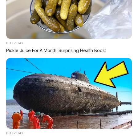
⚡ Leapmotor B01: Sedan Listrik Kompak
800V dengan Range 670 Km
⚡ Land Rover Freelander 8: SUV
Premium EREV Mewah 6 Kursi Siap
BUZZDAY
Masuk Indonesia
Pickle Juice For A Month: Surprising Health Boost
⚡ Chery Tiggo 5 Sport: SUV Kompak
Sporty 156 HP dengan Chip Snapdragon
8155
⚡ GAC Trumpchi Yue 7: SUV Off-Road
PHEV Boxy Alias Defender Siap
Meluncur
⚡ Bus Gunung Harta Terbakar di Tol
BUZZDAY
Nganjuk, 33 Orang Selamat