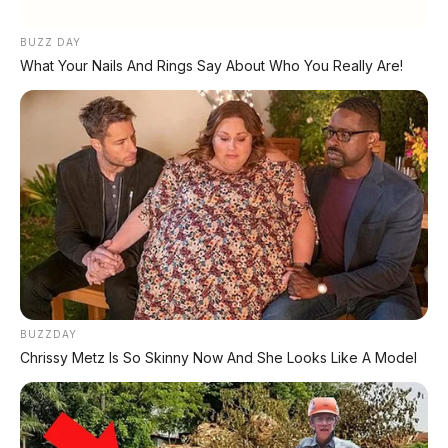
BUZZ DAY
What Your Nails And Rings Say About Who You Really Are!
Leapmotor B01: Sedan Listrik Kompak 800V dengan
Range 670 Km
Huawei AITO M9: SUV Premium 903 HP dengan
Teknologi Huawei Full-Stack
Xpeng GX: SUV Full-Size Premium dengan AI Turing &
Range 1.585 Km
BUZZDAY
Chrissy Metz Is So Skinny Now And She Looks Like A Model
BYD Leopard 8: SUV Off-Road PHEV 748 HP Siap
Tantang Land Cruiser!