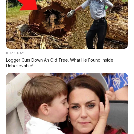
MG 4X: SUV Listrik Kompak dengan Baterai Semi-
Solid-State & Range 610 Km
Maextro V800: MPV Ultra-Mewah EREV 531 HP
Penantang Toyota Alphard
LIHAT LAINNYA
BUZZ DAY
Logger Cuts Down An Old Tree. What He Found Inside
Unbelievable!