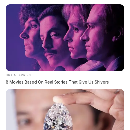
Home
»
News
»
Tokoh Otomotif
»
Ramai Pria di Gerbong Belakang,
Ternyata Bumper Depannya Wanita:
Tiara Alincia Fitri, Masinis Pertama MRT
BRAINBERRIES
8 Movies Based On Real Stories That Give Us Shivers