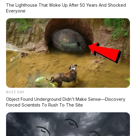
The Lighthouse That Woke Up After 50 Years And Shocked
Everyone
📑 Info Lengkap Seputar Otomotif dari
AP Motor:
🔋 Info Mobil Listrik
⚡ Info Motor Listrik
🏍️ Info Motor Honda
🏍️ Info Motor Yamaha
BUZZ DAY
Object Found Underground Didn't Make Sense—Discovery
🏍️ Info Motor Suzuki
Forced Scientists To Rush To The Site
🏍️ Info Motor Kawasaki