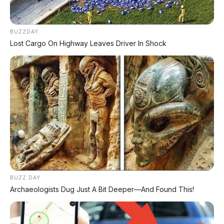
KREDIT MOTOR
SEMUA MEREK
BUZZDAY
Lost Cargo On Highway Leaves Driver In Shock
DP MULAI
100RB
NETT
✅
Honda, Yamaha, Suzuki, Kawasaki
✅ Proses 1 Jam Langsung ACC
✅ Syarat Cukup KTP & KK
AMBIL PROMO >
BUZZ DAY
Archaeologists Dug Just A Bit Deeper—And Found This!
DIJUAL MOBIL BEKAS DENPASAR
DIJUAL: Suzuki Swift GX 2013 Manual – Hitam