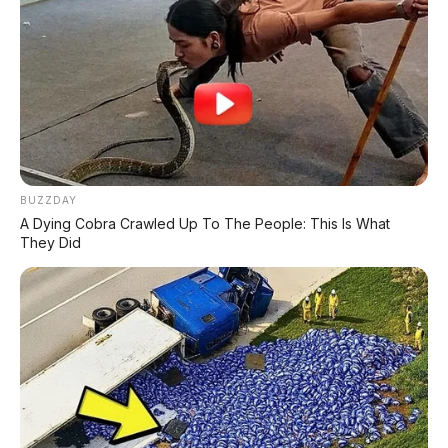
PROMO TERBATAS!
MILIKI MOBIL IMPIAN
KREDIT MOBIL
✔
TANPA DP
BUZZDAY
A Dying Cobra Crawled Up To The People: This Is What
✔
GRATIS ANGSURAN 1X
They Did
✔
GRATIS BALIK NAMA
CEK UNIT SEKARANG
PROMO MINGGU INI