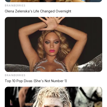
BRAINBERRIES
Menjadi masinis bukan sekadar duduk dan menarik
Olena Zelenska's Life Changed Overnight
tuas. Setiap hari, Tiara menjalani protokol ketat yang
sama dengan masinis pria lainnya:
Jam sign on
— absen sesuai pola dinasan. Misalnya
jika jam 3 pagi, ia sudah harus sampai sebelum jam 3
pagi.
Cek kesehatan wajib
— suhu tubuh, kadar alkohol,
tekanan darah, dan saturasi oksigen. Jika dinyatakan
tidak fit, tidak boleh berdinas.
Assessment dengan Duty Manager
— diberi tahu
kondisi dan case terbaru di lapangan.
Start Up Test dan Inspection Check
— memanaskan
BRAINBERRIES
kereta, memastikan semua sistem aman sebelum
Top 10 Pop Divas (She's Not Number 1)
berangkat.
Setelah semua dinyatakan aman, barulah Tiara siap
berdinas mengantarkan ribuan penumpang setiap
harinya.