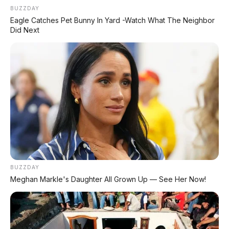
BUZZDAY
Eagle Catches Pet Bunny In Yard -Watch What The Neighbor
Did Next
FACEBOOK KAMI
Anugerah Perdana Motor Bali
BUZZDAY
Ikuti kami untuk update stok unit dan berita otomotif harian.
Meghan Markle's Daughter All Grown Up — See Her Now!
Ikuti Halaman