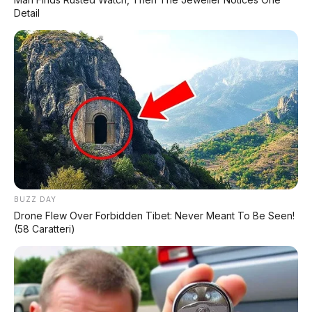
Detail
🚆 Bumper Depan Itu Wanita
Di tengah panasnya polemik usulan
menteri, kisah Tiara Alincia Fitri adalah
jawaban paling elegan.
Bukan dengan debat,
tapi dengan bukti nyata:
seorang wanita
memegang kendali penuh di kabin depan
kereta
, mengantarkan ribuan penumpang
dengan selamat setiap harinya.
Polemik tentang "siapa di depan" mungkin akan
terus berlangsung. Tapi fakta bahwa
Indonesia
BUZZ DAY
sudah memiliki masinis wanita sejak 2017
Drone Flew Over Forbidden Tibet: Never Meant To Be Seen!
adalah bukti bahwa
kompetensi tidak
(58 Caratteri)
mengenal gender
. Keselamatan kereta
ditentukan oleh
sistem, prosedur, dan
profesionalisme awaknya
— bukan posisi
duduk penumpang di gerbong mana.