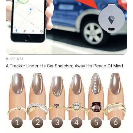
Legam, Low KM 100 Ribu, Pajak Panjang!
Kondisi Istimewa di Denpasar
DIJUAL: Nissan Serena HWS Matic 2017 –
Kondisi Istimewa, Hanya 68.000 KM! Siap Pakai
di Denpasar
DIJUAL: Mitsubishi Xpander Ultimate 2023
Matic – Surat Bali, KM 44.000, Pajak Panjang!
BUZZ DAY
A Tracker Under His Car Snatched Away His Peace Of Mind
DIJUAL : Xpander Ultimate 2019 Matic Surat
Bali – Kondisi Istimewa, KM 37.000
Lihat Semua Unit Bali »
DATABASE
ARTIKEL