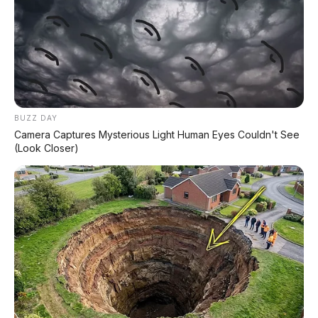
#TiaraAlinciaFitri
#MasinisWanita
#MRTJKT
#HerWheels
#WanitaBisa
#PolemikGerbong
© 2026 AP Motor – Portal Otomotif Terpercaya | Sumber:
BUZZ DAY
@tiaralincia, generationgirl.id
Camera Captures Mysterious Light Human Eyes Couldn't See
(Look Closer)
Bagikan:
Postingan Terkait