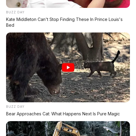
BUZZ DAY
Kate Middleton Can't Stop Finding These In Prince Louis's
Bed
Chat Kami Sekarang
BUZZ DAY
Bear Approaches Cat: What Happens Next Is Pure Magic
PALING BANYAK
DIBACA
Leapmotor B01: Sedan Listrik Kompak 800V