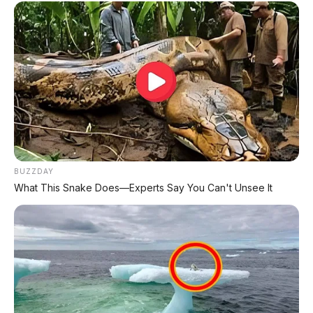
Bumper Depannya
Rungkat Jualin Pabriknya!
Wanita: Tiara Alincia Fitri,
Masinis Pertama MRT
Tidak ada komentar:
Posting Komentar
BUZZDAY
What This Snake Does—Experts Say You Can't Unsee It