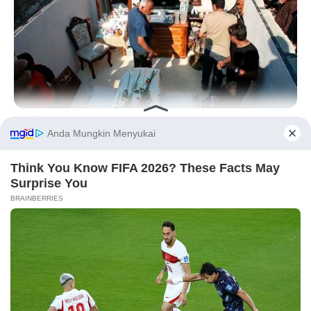
KATEGORI
OTOMOTIF
Review Mobil
Spesifikasi Motor
Tips & Perawatan
HABERION
Event Otomotif
Opulence In Grief: The Lavish Burial Of A Gypsy Tycoon
Daftar Harga OTR
Before You Go
🔥 UNIT LELANG RESMI
✕
CUCI GUDANG DEALER 2026
HARGA MULAI
RP 1,5 JT