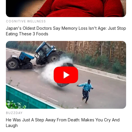
COGNITIVE WELLNESS
Japan's Oldest Doctors Say Me​mory Lo​ss Isn't Age: Just Stop
Eating These 3 Foods
BUZZDAY
He Was Just A Step Away From Death: Makes You Cry And
Laugh