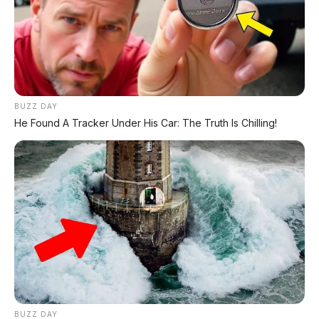
Tiara Alincia Fitri adalah inspirasi, bukan hanya
untuk perempuan, tapi untuk semua orang
yang pernah gagal dan berpikir untuk
menyerah.
Gagal bukan akhir segalanya.
Terus berusaha, kamu istimewa.
BUZZ DAY
He Found A Tracker Under His Car: The Truth Is Chilling!
📰 Rekomendasi Artikel Lainnya:
Luxeed V9
MPV mewah 1.250 km dengan airbag helm & 35
speaker
Leapmotor D99
MPV listrik 1.000V dengan kursi pijat & range
1.200 km
BUZZ DAY