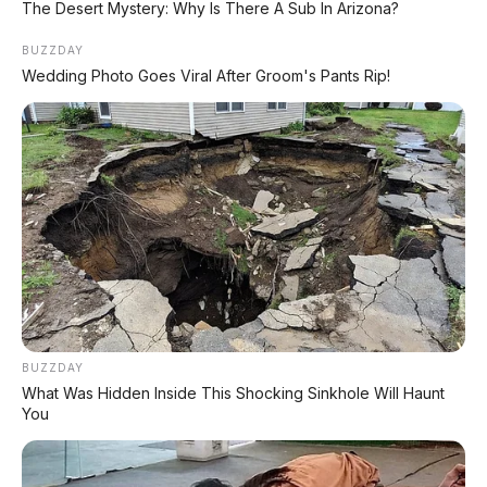
The Desert Mystery: Why Is There A Sub In Arizona?
BUZZDAY
⚡ Xpeng MONA L03: SUV Listrik Global
Wedding Photo Goes Viral After Groom's Pants Rip!
dengan AI 1.500 TOPS Siap Masuk
Indonesia?
⚡ MG 07 Buktikan Handling Setara
Supercar dengan Moose Test 85,6
Km/Jam
⚡ Huawei AITO M9: SUV Premium 903
HP dengan Teknologi Huawei Full-Stack
BUZZDAY
⚡ Xpeng GX: SUV Full-Size Premium
What Was Hidden Inside This Shocking Sinkhole Will Haunt
dengan AI Turing & Range 1.585 Km
You