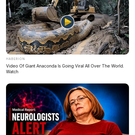
dengan Range 670 Km
Huawei AITO M9: SUV Premium 903 HP dengan
Teknologi Huawei Full-Stack
Xpeng GX: SUV Full-Size Premium dengan AI
Turing & Range 1.585 Km
HABERION
BYD Leopard 8: SUV Off-Road PHEV 748 HP
Video Of Giant Anaconda Is Going Viral All Over The World.
Siap Tantang Land Cruiser!
Watch
MG 4X: SUV Listrik Kompak dengan Baterai
Semi-Solid-State & Range 610 Km