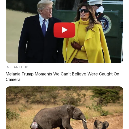
🛵 Akankah Skutik Hidrogen
Toyota Masuk Indonesia?
Konsep skutik hidrogen Toyota ini keren
banget di atas kertas.
Isi ulang 2 menit, emisi
nol, pakai kartrid swap yang praktis. Tapi
kenyataannya:
masih jauh dari produksi
massal
.
Toyota belum punya prototipe yang bisa jalan.
INSTANTHUB
Yamaha sudah punya, tapi itu pun masih konsep
Melania Trump Moments We Can't Believe Were Caught On
(bukan jualan). Infrastruktur swap hidrogen
Camera
juga masih mimpi di Indonesia, belum ada
stasiun pengisian atau titik tukar kartrid.
Bakal masuk Indonesia?
Sangat kecil
kemungkinannya dalam waktu dekat. Paling
cepet 5-10 tahun lagi. Tapi konsep ini penting
buat catetan:
masa depan gak cuma baterai