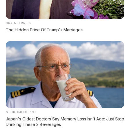
Leapmotor B01: Sedan Listrik Kompak 800V
dengan Range 670 Km
Huawei AITO M9: SUV Premium 903 HP dengan
BRAINBERRIES
Teknologi Huawei Full-Stack
The Hidden Price Of Trump's Marriages
Xpeng GX: SUV Full-Size Premium dengan AI
Turing & Range 1.585 Km
BYD Leopard 8: SUV Off-Road PHEV 748 HP
Siap Tantang Land Cruiser!
MG 4X: SUV Listrik Kompak dengan Baterai
Semi-Solid-State & Range 610 Km
NEUROMIND PRO
Japan's Oldest Doctors Say Memory Loss Isn't Age: Just Stop
Drinking These 3 Beverages