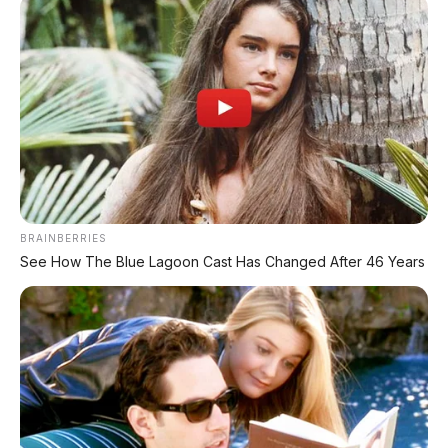
kartrid hidrogen swappable
– artinya Anda
gak perlu repot nyari stasiun pengisian
hidrogen. Cukup
tukar tabung
seperti ganti
baterai motor listrik, tapi cuma butuh
hitungan
menit
!
🛵 Bukan Motor Biasa, Tapi Fuel
Cell
BRAINBERRIES
See How The Blue Lagoon Cast Has Changed After 46 Years
Beda dengan motor listrik konvensional yang pakai
baterai isi ulang, skutik hidrogen Toyota menggunakan
fuel cell
. Prinsipnya: hidrogen + oksigen → reaksi
kimia → menghasilkan listrik → memutar motor.
Keuntungan utamanya:
proses pengisian ulang
sangat cepat
. Ganti kartrid hidrogen cuma
2 menit
,
sama kayak isi bensin. Jauh lebih cepat dari ngecas