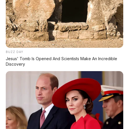
Leapmotor B01: Sedan Listrik Kompak 800V dengan
BUZZ DAY
Range 670 Km
Jesus' Tomb Is Opened And Scientists Make An Incredible
Discovery
Huawei AITO M9: SUV Premium 903 HP dengan
Teknologi Huawei Full-Stack
Xpeng GX: SUV Full-Size Premium dengan AI Turing &
Range 1.585 Km
BYD Leopard 8: SUV Off-Road PHEV 748 HP Siap
Tantang Land Cruiser!