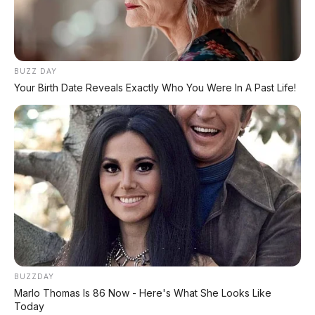
KREDIT MOTOR
SEMUA MEREK
BUZZ DAY
Your Birth Date Reveals Exactly Who You Were In A Past Life!
DP MULAI
100RB
NETT
✅
Honda, Yamaha, Suzuki, Kawasaki
✅ Proses 1 Jam Langsung ACC
✅ Syarat Cukup KTP & KK
AMBIL PROMO >
DIJUAL MOBIL BEKAS DENPASAR
BUZZDAY
Marlo Thomas Is 86 Now - Here's What She Looks Like
Today
DIJUAL: Suzuki Swift GX 2013 Manual – Hitam