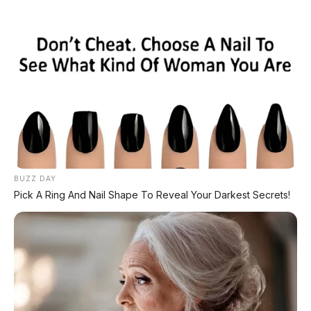
PROMO TERBATAS!
MILIKI MOBIL IMPIAN
KREDIT MOBIL
✔
TANPA DP
✔
GRATIS ANGSURAN 1X
BUZZ DAY
✔
GRATIS BALIK NAMA
Pick A Ring And Nail Shape To Reveal Your Darkest Secrets!
CEK UNIT SEKARANG
PROMO MINGGU INI