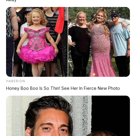
Jatuhkan Pesaing
Kecepatan 80 Km/Jam!
Spesifikasi dan Harga Alva
Honda Vario Evo 160 2026:
N3 2026: Motor Listrik 140
Skutik Premium dengan
Km, Opsi Sewa Baterai dari
Torsi Lebih Besar dan
Rp0/Bulan!
Desain Sporty
HABERION
Honey Boo Boo Is So Thin! See Her In Fierce New Photo
Fitur Motor 70 Jutaan
Dijual Cuma 48 Juta!
QJMOTOR FORT 250