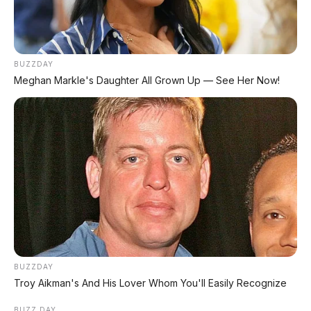
BUZZDAY
Meghan Markle's Daughter All Grown Up — See Her Now!
FACEBOOK KAMI
Anugerah Perdana Motor Bali
Ikuti kami untuk update stok unit dan berita otomotif harian.
BUZZDAY
Ikuti Halaman
Troy Aikman's And His Lover Whom You'll Easily Recognize
BUZZ DAY