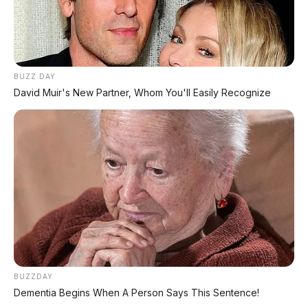
ADVENTURE Skutik USD
Hanya Rp25 Juta Dapat
Paling Niat Buat Off-Road
Fitur HSA, Traction Control
& Reverse Mode!
Indomobil Adora Siap Jadi
Motor Listrik Paling
Tidak ada komentar:
Canggih di Kelasnya
BUZZ DAY
David Muir's New Partner, Whom You'll Easily Recognize
Posting Komentar
BUZZDAY
Dementia Begins When A Person Says This Sentence!