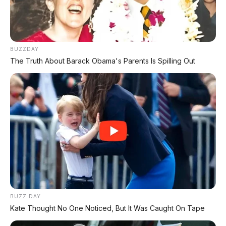
terbangun, bisa gantikan EV
BUZZDAY
❌ Kekurangan & Tantangan
The Truth About Barack Obama's Parents Is Spilling Out
Masih paten, bukan prototipe
– Toyota belum
bikin yang bisa jalan
Biaya produksi mahal
– fuel cell masih sangat
mahal
Infrastruktur swap dari nol
– butuh investasi
besar
Belum ada jadwal produksi
– bisa jadi cuma
pamer teknologi
Hidrogen masih mahal
– biaya operasional
lebih tinggi dari listrik
BUZZ DAY
Kate Thought No One Noticed, But It Was Caught On Tape