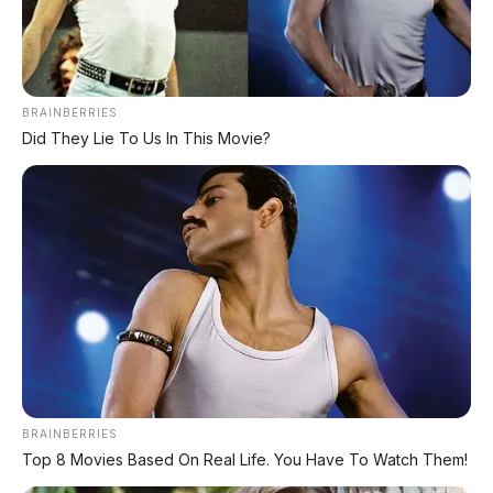
📸 Toyota Hydrogen Scooter | Skutik konsep dengan sistem
kartrid hidrogen swap
BRAINBERRIES
Did They Lie To Us In This Movie?
🕒 Dipublikasikan: 16 Mei 2026 | ✍️ Editor: Tim Redaksi
📍 REVIEW KONSEP
⚡ HIDROGEN
REVIEW KONSEP
– Toyota diam-diam
mengajukan paten untuk skutik hidrogen di
Jepang. Bukan sekadar skuter listrik biasa, motor
ini menggunakan
teknologi fuel cell
yang
hanya mengeluarkan
air sebagai emisi
.
BRAINBERRIES
Top 8 Movies Based On Real Life. You Have To Watch Them!
Sistem yang dipatenkan Toyota menggunakan