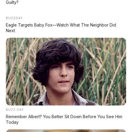
jutaan
Guilty?
🏍️ GWM Souo S2000
BUZZDAY
Motor mewah flat-8 dengan chip Snapdragon
Eagle Targets Baby Fox—Watch What The Neighbor Did
Next
8155
BUZZ DAY
Remember Albert? You Better Sit Down Before You See Him
Today