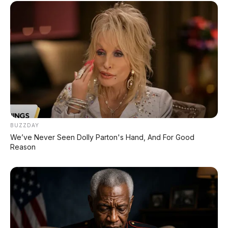
BUZZDAY
We’ve Never Seen Dolly Parton's Hand, And For Good
Reason