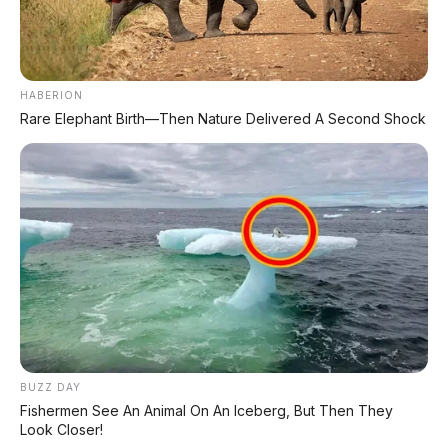
listrik. Hidrogen juga punya potensi.
Pantau terus AP Motor untuk update teknologi
motor terbaru!
HABERION
Rare Elephant Birth—Then Nature Delivered A Second Shock
📰 Rekomendasi Artikel Lainnya:
🦈 BYD Shark 6
Double cabin hybrid 430 hp, 0-100 5,7 detik
🚆 Tiara Alincia Fitri
Masinis wanita pertama MRT Jakarta
BUZZ DAY
Fishermen See An Animal On An Iceberg, But Then They
Look Closer!