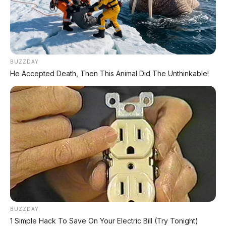
⚡ Chery Tiggo 5 Sport: SUV Kompak
Sporty 156 HP dengan Chip Snapdragon
8155
BUZZDAY
He Accepted Death, Then This Animal Did The Unthinkable!
⚡ Huawei AITO M9: SUV Premium 903
HP dengan Teknologi Huawei Full-Stack
⚡ Xpeng GX: SUV Full-Size Premium
dengan AI Turing & Range 1.585 Km
⚡ MG 4X: SUV Listrik Kompak dengan
Baterai Semi-Solid-State & Range 610
Km
BUZZDAY
1 Simple Hack To Save On Your Electric Bill (Try Tonight)