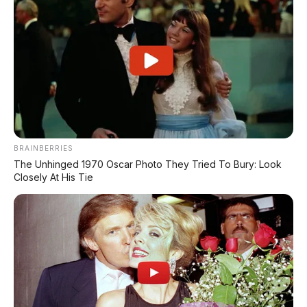
BRAINBERRIES
The Unhinged 1970 Oscar Photo They Tried To Bury: Look
Closely At His Tie
Chat Kami Sekarang
PALING BANYAK
DIBACA