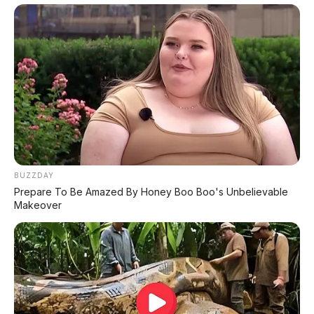
📑 Info Lengkap Seputar Otomotif
dari AP Motor:
🔋 Info Mobil Listrik
⚡ Info Motor Listrik
🏍️ Info Motor Honda
🏍️ Info Motor Yamaha
🏍️ Info Motor Suzuki
BUZZDAY
Prepare To Be Amazed By Honey Boo Boo's Unbelievable
🏍️ Info Motor Kawasaki
Makeover
#ToyotaHydrogen
#SkutikHidrogen
#FuelCell
#KartridSwap
#EmisiNol