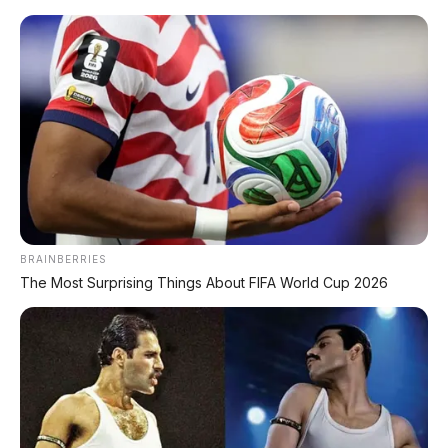
Home
»
motor hydrogen
»
motor toyota
»
review motor
»
Toyota Siap Nyebur Pasar Motor, Skutik
Hidrogen dengan Kartrid Swap, Isi 2
Menit
BRAINBERRIES
The Most Surprising Things About FIFA World Cup 2026