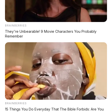
cell
bersaing dengan baterai lithium
Perlu jaringan distribusi tabung
Infrastrukt
hidrogen dari nol (stasiun swap,
ur swap
pabrik pengisian)
BRAINBERRIES
They're Unbearable! 9 Movie Characters You Probably
Belum ada
Remember
Paten Toyota masih di atas kertas,
prototipe
belum ada yang bisa jalan
Toyota
Produksi
Kebanyakan hidrogen masih dari gas
hidrogen
alam (grey hydrogen), belum hijau
📰 Baca Juga:
🛵 Gila! Honda Dio 125 Hanya Rp16 Juta
BRAINBERRIES
Skutik 125 cc dengan panel TFT, cuma Rp16
15 Things You Do Everyday That The Bible Forbids: Are You