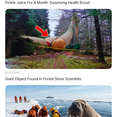
dengan Harga Mulai Rp322 Juta
Pickle Juice For A Month: Surprising Health Boost
⚡ Maextro V800: MPV Ultra-Mewah
EREV 531 HP Penantang Toyota Alphard
⚡ Leapmotor D99: MPV Listrik Premium
700 Km dengan Harga Mulai Rp660 Juta
⚡ Land Rover Freelander 8: SUV
Premium EREV Mewah 6 Kursi Siap
Masuk Indonesia
BUZZDAY
Giant Object Found In Forest Stuns Scientists
⚡ Bus Gunung Harta Terbakar di Tol
Nganjuk, 33 Orang Selamat
⚡ Hongqi G919: SUV Mewah Tangguh
EREV 831 HP Siap Menantang G-Class