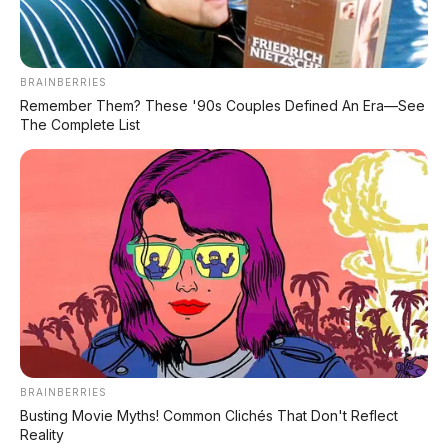
motor listrik yang bisa berjam-jam.
Skutik
Perbandi
Motor Listrik
Hidrogen
BRAINBERRIES
ngan
Remember Them? These '90s Couples Defined An Era—See
Toyota
The Complete List
Kartrid hidrogen
Energi
Baterai isi ulang
swap
2-6 jam (home
Waktu isi
2-5 menit
charging)
Emisi
Nol (langsung)
Nol (cuma air)
Biaya
Masih mahal
Murah (listrik)
operasional
(hidrogen)
BRAINBERRIES
Infrastruktu
SPKLU mulai
Harus bangun
Busting Movie Myths! Common Clichés That Don't Reflect
r
banyak
dari nol
Reality