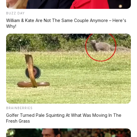
MG 4X: SUV Listrik Kompak dengan Baterai Semi-
Solid-State & Range 610 Km
BUZZ DAY
William & Kate Are Not The Same Couple Anymore – Here's
Maextro V800: MPV Ultra-Mewah EREV 531 HP
Why!
Penantang Toyota Alphard
LIHAT LAINNYA
BRAINBERRIES
Golfer Turned Pale Squinting At What Was Moving In The
Fresh Grass