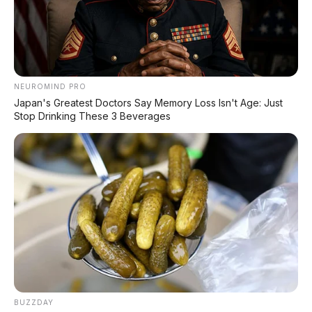
NEUROMIND PRO
Japan's Greatest Doctors Say Memory Loss Isn't Age: Just
Stop Drinking These 3 Beverages
PROMO TERBATAS!
Voucher Belanja Rp 100.000
AMBIL >
*Klik untuk klaim di marketplace pilihanmu
REKOMENDASI UNTUK ANDA
⚡ MG 07: Sedan Fastback Listrik 845 Km
BUZZDAY