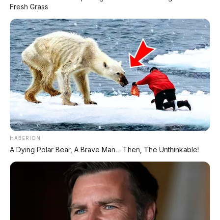
⚡ Denza Z9 GT: Shooting Brake Listrik
Fresh Grass
1.156 PS Siap Meluncur di Indonesia
⚡ MG 4X: SUV Listrik Kompak dengan
Baterai Semi-Solid-State & Range 610
Km
⚡ MG 07: Sedan Fastback Listrik 845 Km
dengan Harga Mulai Rp322 Juta
⚡ Hongqi G919: SUV Mewah Tangguh
HABERION
EREV 831 HP Siap Menantang G-Class
A Dying Polar Bear, A Brave Man… Then, The Unthinkable!
⚡ BYD Leopard 8: SUV Off-Road PHEV
748 HP Siap Tantang Land Cruiser!
⚡ Xpeng GX: SUV Full-Size Premium