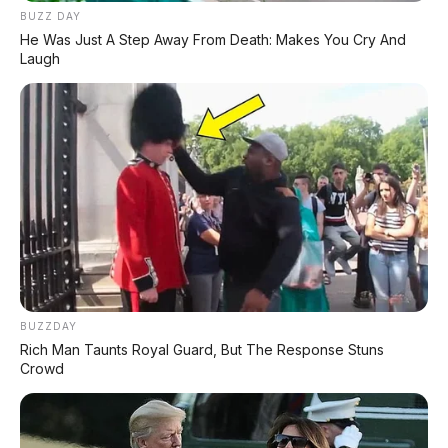
BUZZ DAY
He Was Just A Step Away From Death: Makes You Cry And
Laugh
Aistaland GT7 2026 Debut:
Land Rover Freelander 8:
Shooting Brake Listrik 900
SUV Premium EREV Mewah
Km dengan Huawei ADS 5
6 Kursi Siap Masuk
dan Akselerasi 2,98 Detik
Indonesia
Nissan Fairlady Z Resmi
Meluncur di GIIAS 2026:
Changan Nevo A06 2026
Legenda Sports Car
Debut di Beijing: Mobil
Kembali ke Indonesia
Pertama Dunia dengan
BUZZDAY
Baterai Sodium-Ion, Range
Rich Man Taunts Royal Guard, But The Response Stuns
2.120 Km!
Crowd