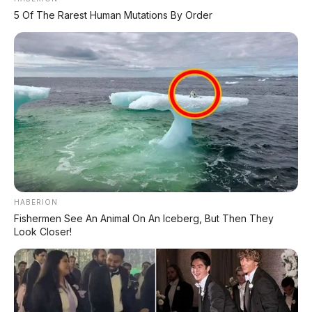
5 Of The Rarest Human Mutations By Order
🚙 Volkswagen ID.Unyx 08: SUV Listrik
Terbaru
Debut di Beijing Auto Show 2026
📑 Info Lengkap Seputar Otomotif dari
AP Motor:
🔋 Info Mobil Listrik
HABERION
Fishermen See An Animal On An Iceberg, But Then They
Look Closer!
⚡ Info Motor Listrik
🏍️ Info Motor Honda
🏍️ Info Motor Yamaha