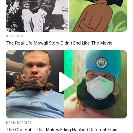
BYD Leopard 8: SUV Off-Road PHEV 748 HP Siap
Tantang Land Cruiser!
MG 4X: SUV Listrik Kompak dengan Baterai Semi-
Solid-State & Range 610 Km
BUZZ DAY
The Real-Life Mowgli Story Didn't End Like The Movie
Maextro V800: MPV Ultra-Mewah EREV 531 HP
Penantang Toyota Alphard
LIHAT LAINNYA
BRAINBERRIES
The One Habit That Makes Erling Haaland Different From