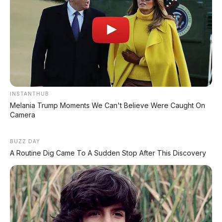
BYD Fang Cheng Bao
Luxeed R7 2026 Resmi
Formula SL Debut: Sedan
Debut: SUV Coupé Listrik
Listrik 1.000 HP, Siap Lawan
802 Km dengan Huawei
Tesla Model S Plaid
ADS 3.0, Harga Mulai Rp580
Juta
Tidak ada komentar:
INSTANTHUB
Posting Komentar
Melania Trump Moments We Can't Believe Were Caught On
Camera
BUZZ DAY
A Routine Dig Came To A Sudden Stop After This Discovery