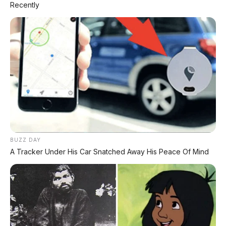
Recently
DATABASE
ARTIKEL
Leapmotor B01: Sedan Listrik Kompak 800V dengan
Range 670 Km
BUZZ DAY
A Tracker Under His Car Snatched Away His Peace Of Mind
Huawei AITO M9: SUV Premium 903 HP dengan
Teknologi Huawei Full-Stack
Xpeng GX: SUV Full-Size Premium dengan AI Turing &
Range 1.585 Km