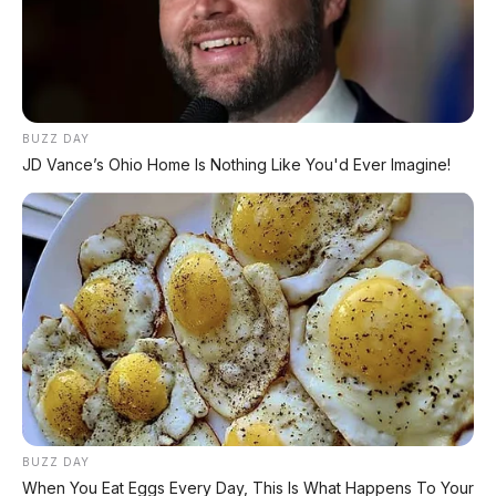
dengan AI Turing & Range 1.585 Km
BUZZ DAY
JD Vance’s Ohio Home Is Nothing Like You'd Ever Imagine!
PROMO TERBATAS!
MILIKI MOBIL IMPIAN
KREDIT MOBIL
✔
TANPA DP
✔
GRATIS ANGSURAN 1X
✔
GRATIS BALIK NAMA
BUZZ DAY
CEK UNIT SEKARANG
When You Eat Eggs Every Day, This Is What Happens To Your