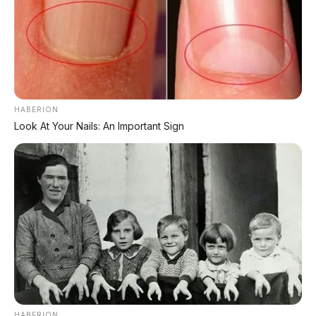
peluang kehadiran Seal 08 di Indonesia tetap
terbuka, meskipun belum ada kepastian.
Pantau terus
AP Motor
untuk update terbaru
seputar BYD Seal 08 dan mobil-mobil listrik lainnya!
⚡🚙
HABERION
Look At Your Nails: An Important Sign
📰 Rekomendasi Artikel Lainnya:
🚙 Cadillac XT5 2026: SUV Mewah Layar
33 Inci
Spesifikasi dan harga SUV premium China
🚐 BYD Xia: MPV PHEV 7 Kursi Mewah
Konsep kendaraan keluarga ramah
lingkungan
HABERION