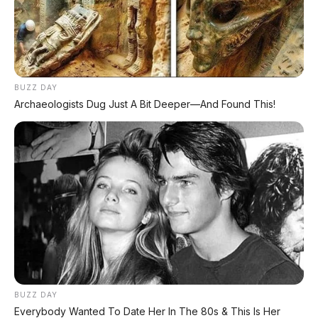
DIJUAL MOBIL BEKAS DENPASAR
DIJUAL: Suzuki Swift GX 2013 Manual – Hitam
Legam, Low KM 100 Ribu, Pajak Panjang!
Kondisi Istimewa di Denpasar
BUZZ DAY
Archaeologists Dug Just A Bit Deeper—And Found This!
DIJUAL: Nissan Serena HWS Matic 2017 –
Kondisi Istimewa, Hanya 68.000 KM! Siap Pakai
di Denpasar
DIJUAL: Mitsubishi Xpander Ultimate 2023
Matic – Surat Bali, KM 44.000, Pajak Panjang!
DIJUAL : Xpander Ultimate 2019 Matic Surat
Bali – Kondisi Istimewa, KM 37.000
BUZZ DAY
Lihat Semua Unit Bali »
Everybody Wanted To Date Her In The 80s & This Is Her