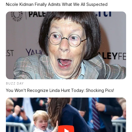
Nicole Kidman Finally Admits What We All Suspected
BUZZ DAY
PROMO TERBATAS!
You Won't Recognize Linda Hunt Today: Shocking Pics!
Voucher Belanja Rp 100.000
AMBIL >
*Klik untuk klaim di marketplace pilihanmu
REKOMENDASI UNTUK ANDA