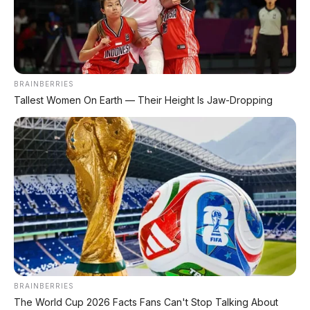
saat peluncuran resmi.
📰 Baca Juga:
BRAINBERRIES
🚙 Cadillac XT5 2026: SUV Mewah Layar
Tallest Women On Earth — Their Height Is Jaw-Dropping
33 Inci
Spesifikasi dan harga SUV premium China
🚐 GAC MONTX V10: Van Digital Nomad
Konsep van futuristik dengan kabin modular
🚐 BYD Xia: MPV PHEV 7 Kursi Mewah
Konsep kendaraan keluarga ramah
lingkungan
BRAINBERRIES
The World Cup 2026 Facts Fans Can't Stop Talking About