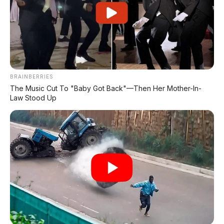
🏍️ Info Motor Suzuki
🏍️ Info Motor Kawasaki
#BYD #Seal08 #BYDSeal08 #MobilListrik #EV
BRAINBERRIES
#BeijingAutoShow2026 #OceanSeries #APMotor
The Music Cut To "Baby Got Back"—Then Her Mother-In-
Law Stood Up
Bagikan:
Postingan Terkait