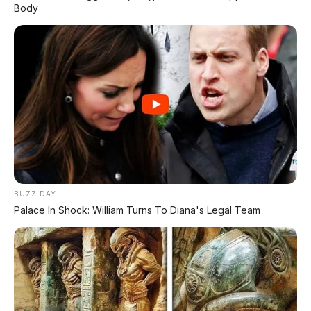
Body
PROMO MINGGU INI
KREDIT MOTOR
SEMUA MEREK
DP MULAI
100RB
NETT
BUZZ DAY
✅
Honda, Yamaha, Suzuki, Kawasaki
Palace In Shock: William Turns To Diana's Legal Team
✅ Proses 1 Jam Langsung ACC
✅ Syarat Cukup KTP & KK
AMBIL PROMO >