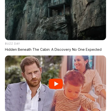
❌ Kekurangan & Catatan
•
Khusus pasar China
– belum ada
kepastian ekspor ke pasar global termasuk
Indonesia
•
Range CLTC optimistis
– angka riil
BUZZ DAY
diperkirakan lebih rendah (sekitar 700 km)
Hidden Beneath The Cabin: A Discovery No One Expected
•
Infrastruktur flash charging
–
membutuhkan jaringan pengisian 1.500 kW
yang belum tersedia luas
•
Merek China
– masih menghadapi persepsi
premium di pasar global
🏁 Penutup