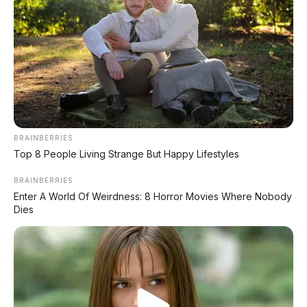
Spesifikasi EV
Detail
Platform
800V high-voltage
Baterai
Blade 2.0 LFP
Tenaga RWD
255 kW atau 320 
Tenaga AWD
510 kW (694 hp)
BRAINBERRIES
Top 8 People Living Strange But Happy Lifestyles
Akselerasi 0-100 km/jam
3,3 detik
BRAINBERRIES
Jarak Tempuh (CLTC)
785 – 1.000+ km
Enter A World Of Weirdness: 8 Horror Movies Where Nobody
Dies
Fast Charging
400 km / 5 menit
Versi PHEV (Plug-in Hybrid)
Varian PHEV menggunakan mesin
1.5L turbo 4-
silinder
bertenaga 115 kW (154 hp) yang dipadukan