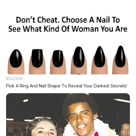
Home
»
GMW
»
GWM Ora 5 HEV
»
mobil hybrid
»
Review Mobil
»
Gila! GWM Ora 5 HEV Cuma Rp176 Juta,
Irit 22 Km/L, Kalahin Brio & Agya!
BUZZDAY
Pick A Ring And Nail Shape To Reveal Your Darkest Secrets!