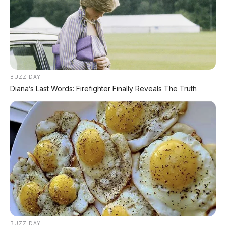
masuk. Tapi dengan spesifikasi setara Honda
CR-V hybrid (yang di atas Rp600 juta), Ora 5
HEV tetap
jauh lebih murah
.
Satu hal yang pasti:
Ora 5 HEV membuktikan
bahwa mobil hybrid tidak harus mahal
.
GWM berhasil menjualnya dengan harga di
BUZZ DAY
Diana’s Last Words: Firefighter Finally Reveals The Truth
bawah Rp200 juta di China. Sekarang tinggal
menunggu kapan mereka membawanya ke
Indonesia.
📰 Rekomendasi Artikel Lainnya:
🦈 BYD Shark 6
Double cabin hybrid 430 hp, 0-100 5,7 detik
BUZZ DAY