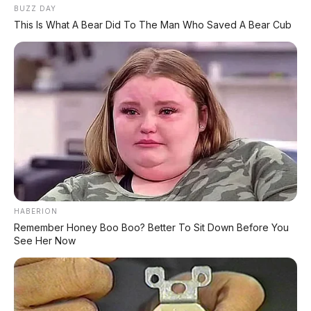
BUZZ DAY
This Is What A Bear Did To The Man Who Saved A Bear Cub
Postingan Terkait
GWM Wey Lanshan PHEV
Xiaomi SkyNomad N90:
2026 Hadir Lebih Cerdas:
SUV EREV Premium
Keluarga SUV PHEV 6 Kursi
dengan Range 1.705 Km
Jarak 1.343 Km
HABERION
Remember Honey Boo Boo? Better To Sit Down Before You
See Her Now