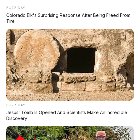
dari Toyota Yaris Cross Hybrid atau Honda HR-V.
BUZZ DAY
Kecepatan tertinggi 185 km/jam.
Colorado Elk's Surprising Response After Being Freed From
Tire
Yang paling mengesankan adalah
konsumsi BBM
hanya 4,5 liter per 100 km
(WLTC). Artinya,
sekitar
22 kilometer per liter
– bahkan lebih irit dari Honda
Brio (sekitar 17-19 km/l) atau Toyota Agya (sekitar 18-
20 km/l).
Baterainya kecil (1,09 kWh lithium NMC) dan
tidak
perlu dicas dari luar
. Baterai diisi sendiri saat mobil
jalan (regenerative braking) atau oleh mesin bensin.
Praktis, tanpa repot mencari colokan.
🏎️ Varian Bensin Turbo: 181 hp,
BUZZ DAY
Jesus' Tomb Is Opened And Scientists Make An Incredible
Harga Sama Murahnya
Discovery
Selain HEV, GWM juga menawarkan Ora 5 dengan
mesin bensin turbo 1.5 liter tanpa hybrid
.