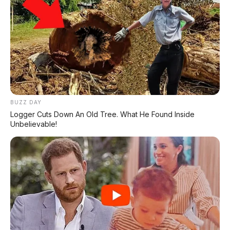
Tenaganya
135 kW (181 hp)
dengan transmisi 7-speed
DCT. Akselerasi 0-100 km/h 8,9 detik, kecepatan
tertinggi 190 km/h.
Konsumsi BBM
6,4 liter per 100 km (sekitar 15,6
km/liter)
– masih cukup irit untuk SUV sebesar ini.
Harganya
sama dengan varian HEV
, mulai 69.800
yuan.
BUZZ DAY
Ini menunjukkan GWM serius memberikan
banyak
Logger Cuts Down An Old Tree. What He Found Inside
pilihan kepada konsumen
: listrik murni (EV), hybrid
Unbelievable!
tanpa colokan (HEV), atau bensin turbo biasa. Semua
tersedia dalam satu model.
📏 Dimensi: SUV Kompak dengan
Kabin Luas
Ora 5 memiliki
panjang 4.471 mm, lebar 1.833 mm,
tinggi 1.641 mm
, dengan jarak sumbu roda 2.720