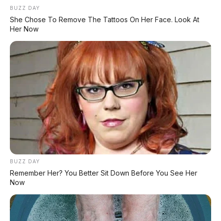
BUZZ DAY
She Chose To Remove The Tattoos On Her Face. Look At
Her Now
FACEBOOK KAMI
Anugerah Perdana Motor Bali
Ikuti kami untuk update stok unit dan berita otomotif harian.
Ikuti Halaman
KATEGORI
OTOMOTIF
BUZZ DAY
Remember Her? You Better Sit Down Before You See Her
Review Mobil
Now
Spesifikasi Motor
Tips & Perawatan