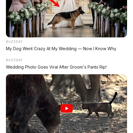
⚡ Xpeng GX: SUV Full-Size Premium
dengan AI Turing & Range 1.585 Km
⚡ Hongqi G919: SUV Mewah Tangguh
EREV 831 HP Siap Menantang G-Class
BUZZDAY
My Dog Went Crazy At My Wedding — Now I Know Why
⚡ MG 07: Sedan Fastback Listrik 845 Km
dengan Harga Mulai Rp322 Juta
BUZZDAY
Wedding Photo Goes Viral After Groom's Pants Rip!
⚡ Maextro V800: MPV Ultra-Mewah
EREV 531 HP Penantang Toyota Alphard
⚡ BYD Leopard 8: SUV Off-Road PHEV
748 HP Siap Tantang Land Cruiser!
⚡ Leapmotor C10 Resmi di GIIAS 2026: