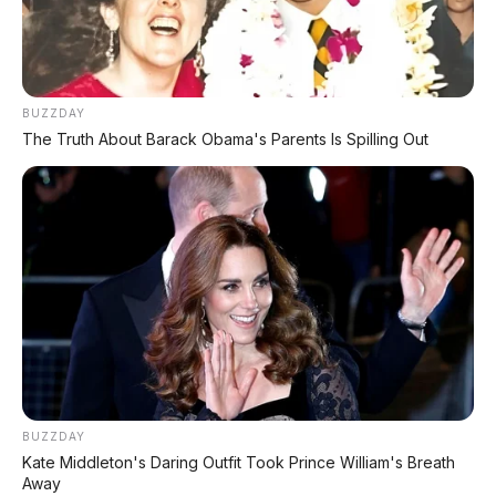
🕒 Dipublikasikan: 20 Mei 2026 | ✍️ Editor: Tim Redaksi
📍 REVIEW UNIT
⚡ HYBRID MURAH
BUZZDAY
The Truth About Barack Obama's Parents Is Spilling Out
REVIEW UNIT
– GWM bikin kejutan besar di
Beijing Auto Show 2026.
Ora 5
yang tadinya
cuma tersedia sebagai mobil listrik (EV), kini
hadir dengan
varian hybrid (HEV) dan bensin
turbo
.
Yang bikin heboh:
harganya mulai 69.800
yuan atau sekitar Rp176 jutaan
– jauh lebih
murah dari varian EV yang dibanderol 89.800
yuan ke atas.
BUZZDAY
Kate Middleton's Daring Outfit Took Prince William's Breath
Dengan konsumsi BBM
4,5 liter per 100 km
Away