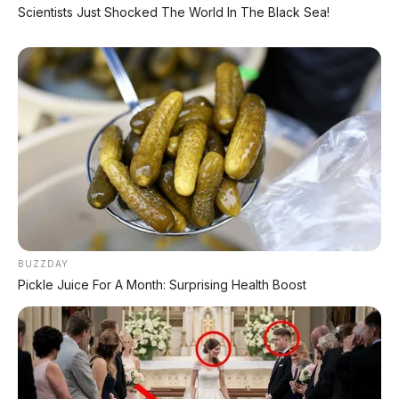
Scientists Just Shocked The World In The Black Sea!
PROMO TERBATAS!
Voucher Belanja Rp 100.000
AMBIL >
*Klik untuk klaim di marketplace pilihanmu
REKOMENDASI UNTUK ANDA
⚡ MG 4X: SUV Listrik Kompak dengan
Baterai Semi-Solid-State & Range 610
Km
BUZZDAY
Pickle Juice For A Month: Surprising Health Boost
⚡ Leapmotor A05: Hatchback Listrik
Kompak dengan Opsi LiDAR & Range 510
Km