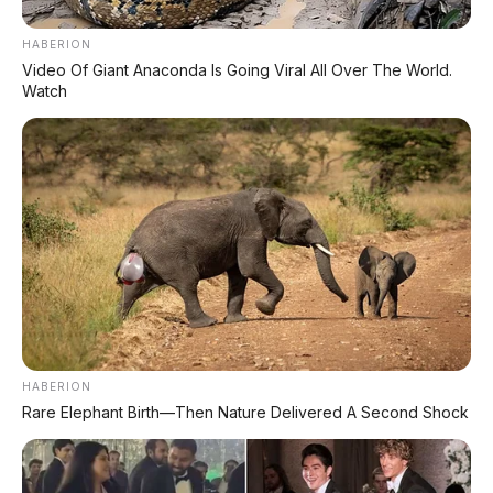
⚡ Volvo EX90
SUV listrik 7 kursi 510 hp, Rp2,55 M
HABERION
Video Of Giant Anaconda Is Going Viral All Over The World.
Watch
HABERION
Rare Elephant Birth—Then Nature Delivered A Second Shock