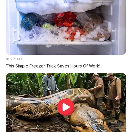
✔
TANPA DP
✔
GRATIS ANGSURAN 1X
✔
GRATIS BALIK NAMA
CEK UNIT SEKARANG
BUZZDAY
This Simple Freezer Trick Saves Hours Of Work!
PROMO MINGGU INI
KREDIT MOTOR
SEMUA MEREK
DP MULAI
100RB
NETT