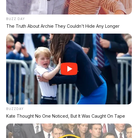
mm. Ukurannya setara dengan Honda CR-V atau Mazda
CX-5, tapi dengan harga yang jauh lebih murah.
BUZZ DAY
Ground clearance
175 mm
– cukup tinggi untuk
The Truth About Archie They Couldn't Hide Any Longer
melewati jalanan Indonesia yang kurang bersahabat.
Bobot berkisar 1.440 - 1.665 kg, tergantung varian.
🛋️ Interior: Layar 15,6 Inci + ADAS
L2+
Interior Ora 5 mengusung
layar tengah 15,6 inci
(atau 14,6 inci)
plus panel instrumen digital 10,25
inci. Sistem operasinya
Coffee OS 3
dengan dukungan
Coffee Pilot 3 OS
untuk fitur ADAS.
BUZZDAY
Fitur ADAS
level L2+
mencakup
Navigate on
Kate Thought No One Noticed, But It Was Caught On Tape
Autopilot (NOA)
untuk bantuan mengemudi di jalan
tol dan perkotaan. Yang unik:
memori parkir hingga
3 km di basement parkir
– mobil bisa parkir sendiri