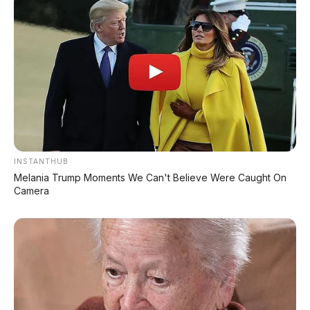
Turing & Range 1.585 Km
BYD Leopard 8: SUV Off-Road PHEV 748 HP
Siap Tantang Land Cruiser!
MG 4X: SUV Listrik Kompak dengan Baterai
Semi-Solid-State & Range 610 Km
INSTANTHUB
Melania Trump Moments We Can't Believe Were Caught On
Camera