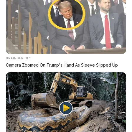
di tempat parkir yang sudah direkam sebelumnya.
LiDAR opsional
tersedia, dan GWM mengklaim Ora 5
adalah
mobil termurah di China yang
menawarkan sensor LiDAR
. Tuas transmisi
ditempatkan di kolom setir, membuat konsol tengah
bersih dan lega.
BRAINBERRIES
Camera Zoomed On Trump's Hand As Sleeve Slipped Up
📰 Baca Juga:
⚡ Lexus LFA EV
Supercar listrik 700 km dengan baterai solid-
state
🔥 Li Auto L9 Livis
SUV China dengan 4 LiDAR dan jarak 1.650 km