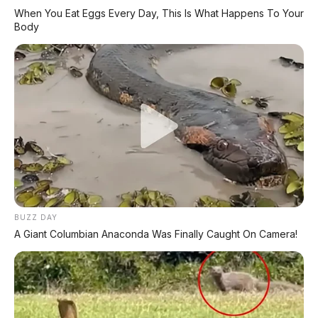
When You Eat Eggs Every Day, This Is What Happens To Your
⚡ Audi E7X EV
Body
SUV listrik 751 km dengan L3 autonomous
🚗 Hongqi Tiangong S
Sport coupe AI dengan chassis pembaca jalan 1
km
📑 Info Lengkap Seputar Otomotif dari
AP Motor:
BUZZ DAY
A Giant Columbian Anaconda Was Finally Caught On Camera!
🔋 Info Mobil Listrik
⚡ Info Motor Listrik
🏍️ Info Motor Honda