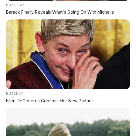
BUZZ DAY
Barack Finally Reveals What's Going On With Michelle
🚗 Akankah GWM Ora 5 HEV Masuk
Indonesia?
GWM Ora 5 HEV adalah mobil hybrid paling
menggoda di kelas harga Rp200 jutaan.
Dengan konsumsi 22 km/liter, tenaga 223 hp,
dan fitur ADAS L2+, ia menawarkan nilai lebih
yang sulit ditolak.
Kabarnya, Ora 5 sudah dipastikan masuk
Thailand dan Filipina
. Indonesia sebagai
pasar otomotif terbesar di ASEAN pasti menjadi
BUZZDAY
incaran. GWM Indonesia saat ini sudah menjual
Ellen DeGeneres Confirms Her New Partner
Tank, Haval, dan Ora 03 (Good Cat). Sangat
mungkin Ora 5 menyusul.
Jika masuk ke Indonesia, harganya
diperkirakan akan melonjak menjadi
Rp300-400 jutaan
karena pajak dan bea