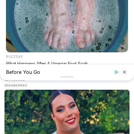
Event Otomotif
Daftar Harga OTR
🔥 UNIT LELANG RESMI
BUZZDAY
CUCI GUDANG DEALER 2026
What Happens After A Vinegar Foot Soak
HARGA MULAI
Before You Go
RP 1,5 JT
✅ SURAT RESMI (BPKB + STNK)
✅ Kondisi Unit Terawat
✕
✅ Berbagai Merek & Tahun
*STOK TERBATAS - SIAPA CEPAT DIA DAPAT
LIHAT DAFTAR UNIT >