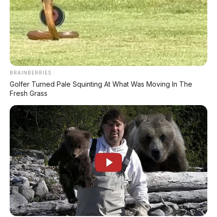
🏍️ Info Motor Yamaha
🏍️ Info Motor Suzuki
🏍️ Info Motor Kawasaki
BRAINBERRIES
Golfer Turned Pale Squinting At What Was Moving In The
#GWMOra5
#Ora5HEV
Fresh Grass
#SUVHybridMurah
#MobilIrit
#GWMOra
#BeijingAutoShow
© 2026 AP Motor – Portal Otomotif Terpercaya | Sumber: GWM,
Beijing Auto Show 2026
Bagikan: