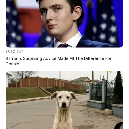
DIJUAL: Mitsubishi Xpander Ultimate 2023
Matic – Surat Bali, KM 44.000, Pajak Panjang!
DIJUAL : Xpander Ultimate 2019 Matic Surat
Bali – Kondisi Istimewa, KM 37.000
Lihat Semua Unit Bali »
BUZZ DAY
Barron's Surprising Advice Made All The Difference For
Donald
DATABASE
ARTIKEL