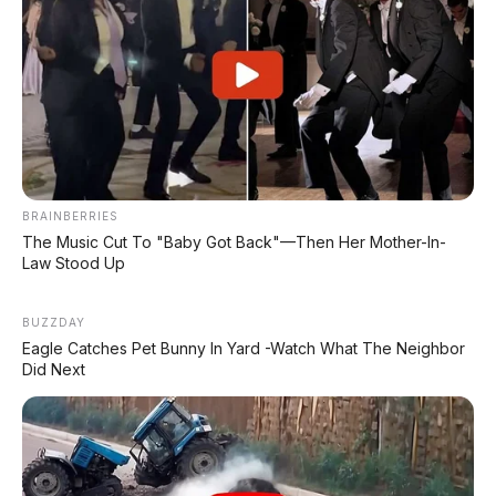
✅ Kelebihan GWM Ora 5 HEV
Harga murah
– mulai Rp176 juta, lebih murah
BRAINBERRIES
dari Brio!
The Music Cut To "Baby Got Back"—Then Her Mother-In-
Irit 22 km/liter
– lebih hemat dari kebanyakan
Law Stood Up
LCGC
Tenaga 223 hp, torsi 476 Nm
– setara mobil
BUZZDAY
sport
Eagle Catches Pet Bunny In Yard -Watch What The Neighbor
ADAS L2+ dengan NOA
– fitur canggih di kelas
Did Next
murah
LiDAR opsional
– termurah di kelasnya
Ukuran SUV kompak
– lega untuk keluarga
Tidak perlu dicas
– praktis seperti mobil bensin