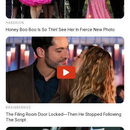
HABERION
Honey Boo Boo Is So Thin! See Her In Fierce New Photo
Chat Kami Sekarang
PALING BANYAK
DIBACA
Leapmotor B01: Sedan Listrik Kompak 800V
dengan Range 670 Km
Huawei AITO M9: SUV Premium 903 HP dengan
BRAINBERRIES
Teknologi Huawei Full-Stack
The Filing Room Door Locked—Then He Stopped Following
The Script
Xpeng GX: SUV Full-Size Premium dengan AI