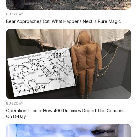
SUV Listrik Premium Rakitan Lokal Mulai
Rp598 Juta
BUZZDAY
Bear Approaches Cat: What Happens Next Is Pure Magic
⚡ Purbaya "Ancam" Toyota di GIIAS:
Pindah Pabrik dari Thailand atau Kena
Pajak!
⚡ Denza Z9 GT: Shooting Brake Listrik
1.156 PS Siap Meluncur di Indonesia
BUZZDAY
PROMO TERBATAS!
Operation Titanic: How 400 Dummies Duped The Germans
On D-Day
MILIKI MOBIL IMPIAN
KREDIT MOBIL