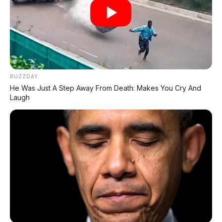
Sudah dijual di Thailand & Filipina
– potensi
masuk Indonesia besar
❌ Kekurangan & Tantangan
BUZZDAY
Belum ada kepastian masuk Indonesia
He Was Just A Step Away From Death: Makes You Cry And
Harga di Indonesia pasti melonjak (pajak, bea
Laugh
masuk)
Desain "mata bundar" khas Ora – tidak semua
orang suka
Baterai hybrid kecil (1,09 kWh) – tidak bisa pakai
listrik murni jarak jauh
Merek Ora masih kurang dikenal dibanding
Honda atau Toyota
Jaringan servis GWM di Indonesia masih terbatas