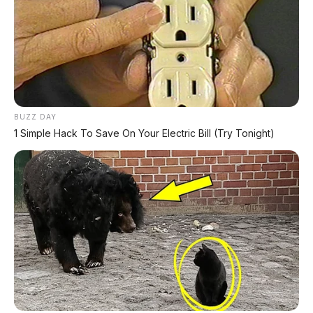
Hongqi HS7 PHEV 2026: SUV
GWM Souo S2000: Motor
Premium 6/7 Kursi
Mewah 2.000 cc Flat-8,
dengan Range 1.102 Km
Siap Goyang Honda Gold
dan 6,8 Detik, Harga Mulai
Wing
Rp623 Juta
BUZZ DAY
1 Simple Hack To Save On Your Electric Bill (Try Tonight)
Toyota Land Cruiser FJ
Resmi Meluncur di GIIAS
GAC Trumpchi Yue 7: SUV
2026: SUV Tangguh Ikonik
Off-Road PHEV Boxy Alias
dengan Harga Mulai Rp1,3
Defender Siap Meluncur
Miliar
Tidak ada komentar:
Posting Komentar